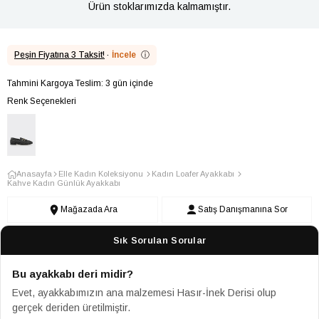
Ürün stoklarımızda kalmamıştır.
Peşin Fiyatına 3 Taksit!
·
İncele
ⓘ
Tahmini Kargoya Teslim: 3 gün içinde
Renk Seçenekleri
Anasayfa
Elle Kadın Koleksiyonu
Kadın Loafer Ayakkabı
Kahve Kadın Günlük Ayakkabı
Mağazada Ara
Satış Danışmanına Sor
Sık Sorulan Sorular
Bu ayakkabı deri midir?
Evet, ayakkabımızın ana malzemesi Hasır-İnek Derisi olup
gerçek deriden üretilmiştir.