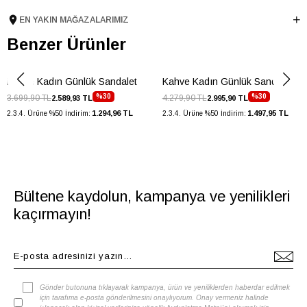
Topuk Boyu
1.5 cm
EN YAKIN MAĞAZALARIMIZ
Taban Malzemesi
TPU
Benzer Ürünler
Ürün Cinsi
Loafer
Menşei
TURKIYE
Kahve Kadın Günlük Sandalet
Kahve Kadın Günlük Sandalet
Ürün Grubu
AYAKKABI
%30
%30
3.699,90 TL
4.279,90 TL
2.589,93 TL
2.995,90 TL
İnternet Kategorisi
Babet/Loafer
1.294,96 TL
1.497,95 TL
2.3.4. Ürüne %50 İndirim:
2.3.4. Ürüne %50 İndirim:
Bültene kaydolun, kampanya ve yenilikleri
kaçırmayın!
Gönder butonuna tıklayarak kampanya, ürün ve yeniliklerden haberdar edilmek
için tarafıma e-posta gönderilmesini onaylıyorum. Onay vermeniz halinde