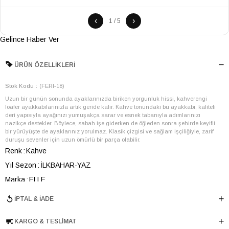
‹
›
1 / 5
Gelince Haber Ver
ÜRÜN ÖZELLIKLERI
Stok Kodu
(FERI-18)
Uzun bir günün sonunda ayaklarınızda biriken yorgunluk hissi, kahverengi
loafer ayakkabılarınızla artık geride kalır. Kahve tonundaki bu ayakkabı, kaliteli
deri yapısıyla ayağınızı yumuşakça sarar ve esnek tabanıyla adımlarınızı
nazikçe destekler. Böylece, sabah işe giderken de öğleden sonra şehirde keyifli
bir yürüyüşte de ayaklarınız yorulmaz. Klasik çizgisi ve sağlam işçiliğiyle, zarif
duruşu sevenler için uzun ömürlü bir parça olabilir.
Renk
Kahve
Yıl Sezon
İLKBAHAR-YAZ
Marka
ELLE
Cinsiyet
KADIN
İPTAL & İADE
Ana Malzeme
Hasır-İnek Derisi
KARGO & TESLIMAT
Astar Malzemesi
İnek Derisi