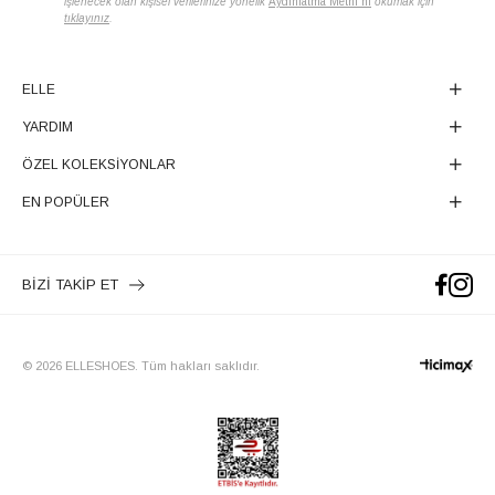
işlenecek olan kişisel verilerinize yönelik
Aydınlatma Metni'ni
okumak için
tıklayınız
.
ELLE
YARDIM
ÖZEL KOLEKSİYONLAR
EN POPÜLER
BİZİ TAKİP ET
© 2026 ELLESHOES. Tüm hakları saklıdır.