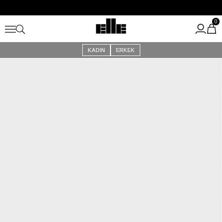
Büyük Yaz İndirimi Başladı!
Kargo Ücretsiz!
0
KADIN
ERKEK