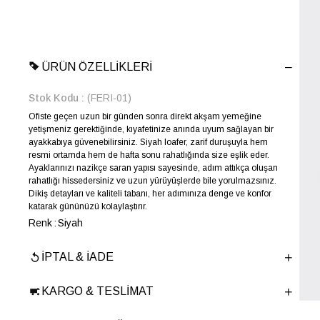
ÜRÜN ÖZELLIKLERI
Stok Kodu
(FERI-01)
Ofiste geçen uzun bir günden sonra direkt akşam yemeğine
yetişmeniz gerektiğinde, kıyafetinize anında uyum sağlayan bir
ayakkabıya güvenebilirsiniz. Siyah loafer, zarif duruşuyla hem
resmi ortamda hem de hafta sonu rahatlığında size eşlik eder.
Ayaklarınızı nazikçe saran yapısı sayesinde, adım attıkça oluşan
rahatlığı hissedersiniz ve uzun yürüyüşlerde bile yorulmazsınız.
Dikiş detayları ve kaliteli tabanı, her adımınıza denge ve konfor
katarak gününüzü kolaylaştırır.
Renk
Siyah
Yıl Sezon
İLKBAHAR-YAZ
İPTAL & İADE
Marka
ELLE
Cinsiyet
KADIN
KARGO & TESLIMAT
Ana Malzeme
Hasır-İnek Derisi