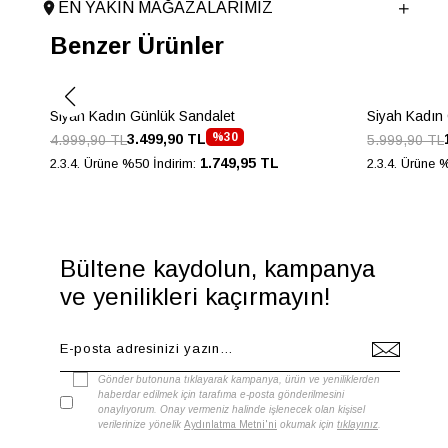
Astar Malzemesi
İnek Derisi
EN YAKIN MAĞAZALARIMIZ
Topuk Boyu
1.5 cm
Benzer Ürünler
Taban Malzemesi
TPU
Ürün Cinsi
Loafer
Menşei
Siyah Kadın Günlük Sandalet
TURKIYE
Siyah Kadın
%30
3.499,90 TL
4.999,90 TL
5.999,90 TL
Ürün Grubu
AYAKKABI
1.749,95 TL
2.3.4. Ürüne %50 İndirim:
2.3.4. Ürüne 
İnternet Kategorisi
Babet/Loafer
Bültene kaydolun, kampanya
ve yenilikleri kaçırmayın!
Gönder butonuna tıklayarak kampanya, ürün ve yeniliklerden
haberdar edilmek için tarafıma e-posta gönderilmesini
onaylıyorum. Onay vermeniz halinde işlenecek olan kişisel
verilerinize yönelik
Aydınlatma Metni'ni
okumak için
tıklayınız
.