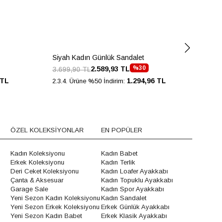
Siyah Kadın Günlük Sandalet
Siy
%30
2.589,93 TL
3.699,90 TL
6.9
 TL
1.294,96 TL
2.3.4. Ürüne %50 İndirim:
2.3.
ÖZEL KOLEKSİYONLAR
EN POPÜLER
Kadın Koleksiyonu
Kadın Babet
Erkek Koleksiyonu
Kadın Terlik
Deri Ceket Koleksiyonu
Kadın Loafer Ayakkabı
Çanta & Aksesuar
Kadın Topuklu Ayakkabı
Garage Sale
Kadın Spor Ayakkabı
Yeni Sezon Kadın Koleksiyonu
Kadın Sandalet
Yeni Sezon Erkek Koleksiyonu
Erkek Günlük Ayakkabı
Yeni Sezon Kadın Babet
Erkek Klasik Ayakkabı