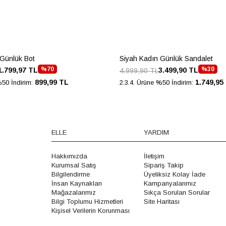
 Günlük Bot
Siyah Kadın Günlük Sandalet
%70
%30
1.799,97 TL
3.499,90 TL
4.999,90 TL
899,99 TL
1.749,95
%50 İndirim:
2.3.4. Ürüne %50 İndirim:
ELLE
YARDIM
Hakkımızda
İletişim
Kurumsal Satış
Sipariş Takip
Bilgilendirme
Üyeliksiz Kolay İade
İnsan Kaynakları
Kampanyalarımız
Mağazalarımız
Sıkça Sorulan Sorular
Bilgi Toplumu Hizmetleri
Site Haritası
Kişisel Verilerin Korunması