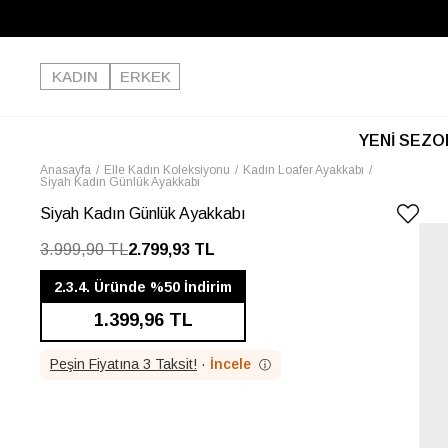
KADIN
ERKEK
YENİ SEZO
Anasayfa
Elle Kadın Koleksiyonu
Kadın Loafer Ayakkabı
Siyah Kadın Günlük Ayakkabı
Siyah Kadın Günlük Ayakkabı
3.999,90 TL
2.799,93 TL
2.3.4. Üründe %50 İndirim
1.399,96 TL
Peşin Fiyatına 3 Taksit!
·
İncele
ⓘ