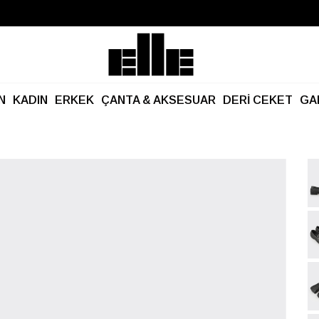
Büyük Yaz İndirimi Başladı!
Kargo Ücretsiz!
N
KADIN
ERKEK
ÇANTA & AKSESUAR
DERİ CEKET
GA