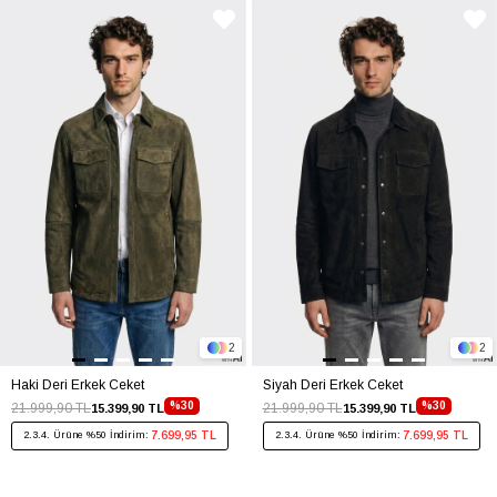
2
2
Haki Deri Erkek Ceket
Siyah Deri Erkek Ceket
%30
%30
21.999,90 TL
21.999,90 TL
15.399,90 TL
15.399,90 TL
7.699,95 TL
7.699,95 TL
2.3.4. Ürüne %50 İndirim:
2.3.4. Ürüne %50 İndirim: