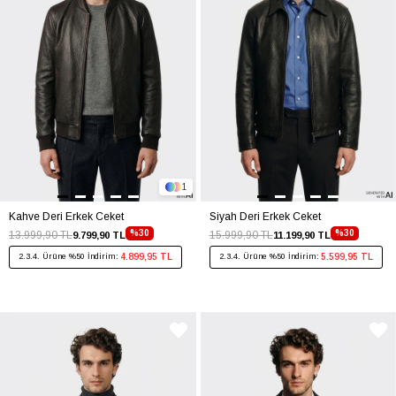
1
Kahve Deri Erkek Ceket
Siyah Deri Erkek Ceket
%30
%30
13.999,90 TL
15.999,90 TL
9.799,90 TL
11.199,90 TL
4.899,95 TL
5.599,95 TL
2.3.4. Ürüne %50 İndirim:
2.3.4. Ürüne %50 İndirim: