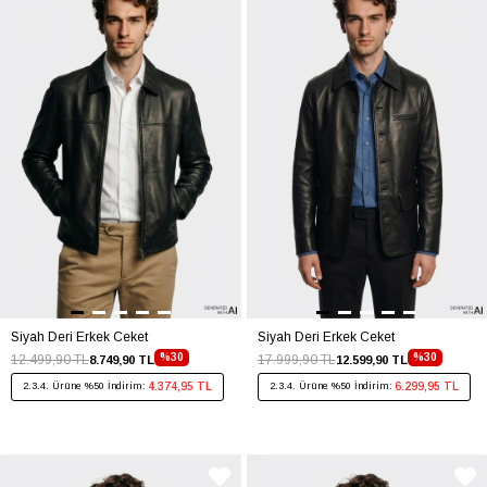
Siyah Deri Erkek Ceket
Siyah Deri Erkek Ceket
%30
%30
12.499,90 TL
17.999,90 TL
8.749,90 TL
12.599,90 TL
4.374,95 TL
6.299,95 TL
2.3.4. Ürüne %50 İndirim:
2.3.4. Ürüne %50 İndirim: