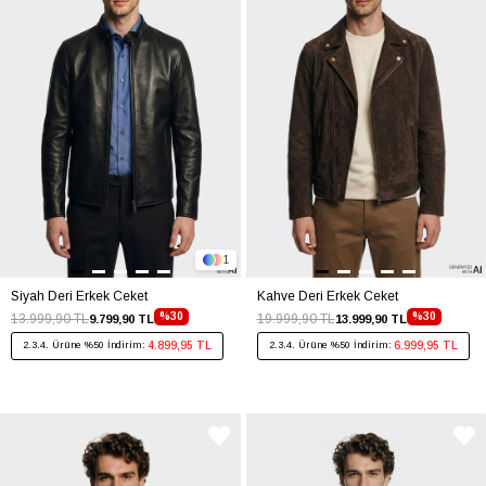
1
Siyah Deri Erkek Ceket
Kahve Deri Erkek Ceket
%30
%30
13.999,90 TL
19.999,90 TL
9.799,90 TL
13.999,90 TL
4.899,95 TL
6.999,95 TL
2.3.4. Ürüne %50 İndirim:
2.3.4. Ürüne %50 İndirim: