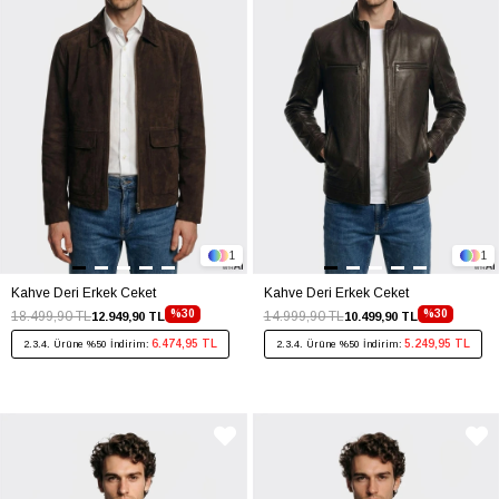
1
1
Kahve Deri Erkek Ceket
Kahve Deri Erkek Ceket
%30
%30
18.499,90 TL
14.999,90 TL
12.949,90 TL
10.499,90 TL
6.474,95 TL
5.249,95 TL
2.3.4. Ürüne %50 İndirim:
2.3.4. Ürüne %50 İndirim: