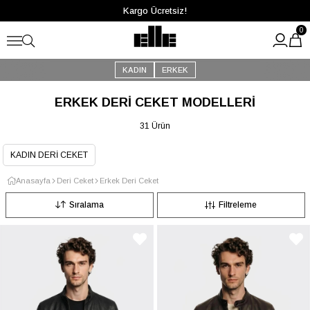
Kargo Ücretsiz!
0
KADIN
ERKEK
ERKEK DERI CEKET MODELLERI
31 Ürün
KADIN DERİ CEKET
Anasayfa
Deri Ceket
Erkek Deri Ceket
Sıralama
Filtreleme