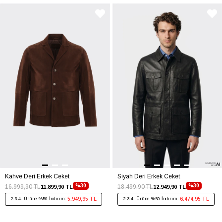
Kahve Deri Erkek Ceket
Siyah Deri Erkek Ceket
%30
%30
16.999,90 TL
18.499,90 TL
11.899,90 TL
12.949,90 TL
5.949,95 TL
6.474,95 TL
2.3.4. Ürüne %50 İndirim:
2.3.4. Ürüne %50 İndirim: