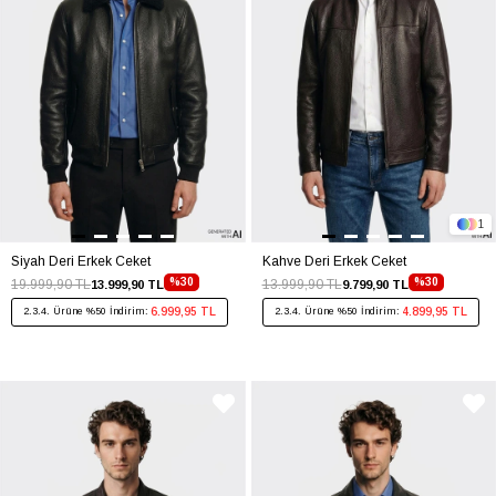
1
Siyah Deri Erkek Ceket
Kahve Deri Erkek Ceket
%30
%30
19.999,90 TL
13.999,90 TL
13.999,90 TL
9.799,90 TL
6.999,95 TL
4.899,95 TL
2.3.4. Ürüne %50 İndirim:
2.3.4. Ürüne %50 İndirim: