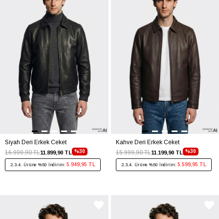
Siyah Deri Erkek Ceket
Kahve Deri Erkek Ceket
%30
%30
16.999,90 TL
15.999,90 TL
11.899,90 TL
11.199,90 TL
5.949,95 TL
5.599,95 TL
2.3.4. Ürüne %50 İndirim:
2.3.4. Ürüne %50 İndirim: