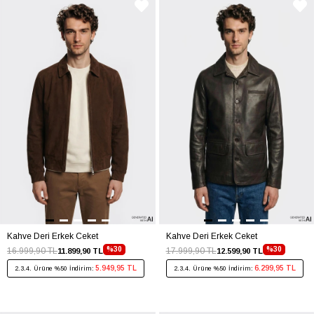
Kahve Deri Erkek Ceket
Kahve Deri Erkek Ceket
%30
%30
16.999,90 TL
17.999,90 TL
11.899,90 TL
12.599,90 TL
5.949,95 TL
6.299,95 TL
2.3.4. Ürüne %50 İndirim:
2.3.4. Ürüne %50 İndirim: