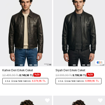
1
Kahve Deri Erkek Ceket
Siyah Deri Erkek Ceket
%30
%30
12.499,90 TL
13.999,90 TL
8.749,90 TL
9.799,90 TL
4.374,95 TL
4.899,95 TL
2.3.4. Ürüne %50 İndirim:
2.3.4. Ürüne %50 İndirim: