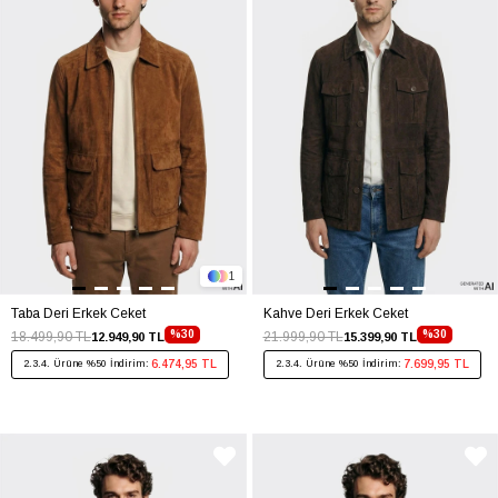
1
Taba Deri Erkek Ceket
Kahve Deri Erkek Ceket
%30
%30
18.499,90 TL
21.999,90 TL
12.949,90 TL
15.399,90 TL
6.474,95 TL
7.699,95 TL
2.3.4. Ürüne %50 İndirim:
2.3.4. Ürüne %50 İndirim: