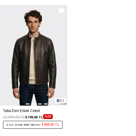
1
Taba Deri Erkek Ceket
%30
13.999,90 TL
9.799,90 TL
4.899,95 TL
2.3.4. Ürüne %50 İndirim: