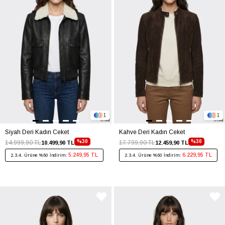
1
1
Siyah Deri Kadın Ceket
Kahve Deri Kadın Ceket
%30
%30
14.999,90 TL
17.799,90 TL
10.499,90 TL
12.459,90 TL
5.249,95 TL
6.229,95 TL
2.3.4. Ürüne %50 İndirim:
2.3.4. Ürüne %50 İndirim: