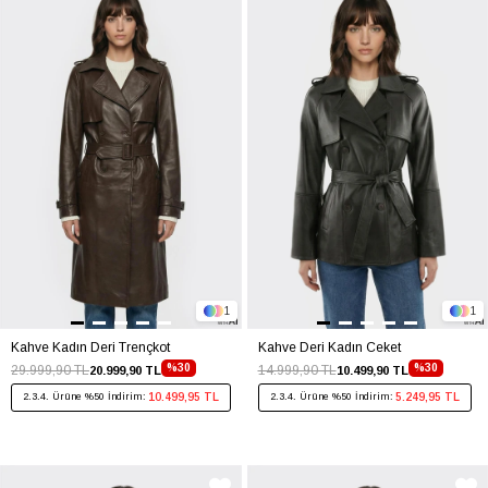
1
1
Kahve Kadın Deri Trençkot
Kahve Deri Kadın Ceket
%30
%30
29.999,90 TL
14.999,90 TL
20.999,90 TL
10.499,90 TL
10.499,95 TL
5.249,95 TL
2.3.4. Ürüne %50 İndirim:
2.3.4. Ürüne %50 İndirim: