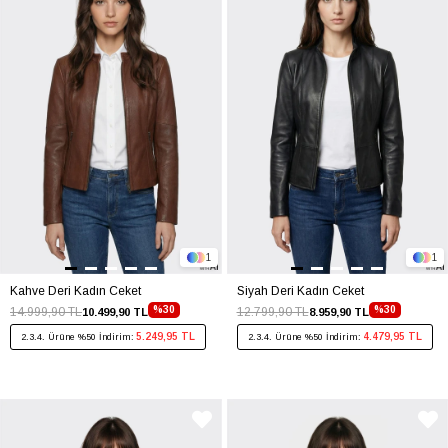
1
1
Kahve Deri Kadın Ceket
Siyah Deri Kadın Ceket
%30
%30
14.999,90 TL
12.799,90 TL
10.499,90 TL
8.959,90 TL
5.249,95 TL
4.479,95 TL
2.3.4. Ürüne %50 İndirim:
2.3.4. Ürüne %50 İndirim: