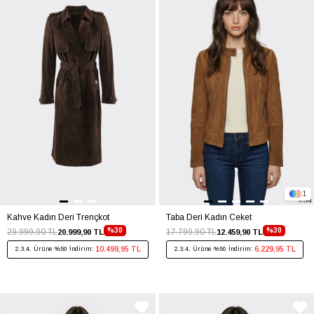
1
Kahve Kadın Deri Trençkot
Taba Deri Kadın Ceket
%30
%30
29.999,90 TL
17.799,90 TL
20.999,90 TL
12.459,90 TL
10.499,95 TL
6.229,95 TL
2.3.4. Ürüne %50 İndirim:
2.3.4. Ürüne %50 İndirim: