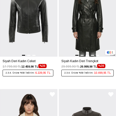
1
Siyah Deri Kadın Ceket
Siyah Kadın Deri Trençkot
%30
%30
17.799,90 TL
29.999,90 TL
12.459,90 TL
20.999,90 TL
6.229,95 TL
10.499,95 TL
2.3.4. Ürüne %50 İndirim:
2.3.4. Ürüne %50 İndirim: