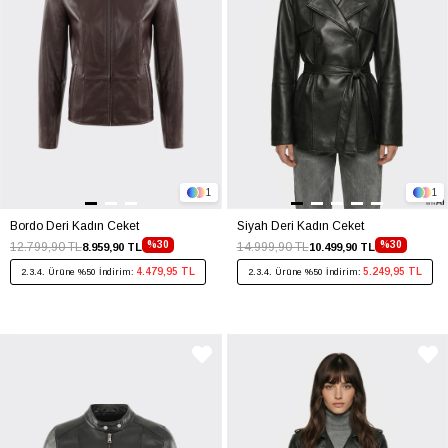
1
1
Bordo Deri Kadın Ceket
Siyah Deri Kadın Ceket
%30
%30
12.799,90 TL
14.999,90 TL
8.959,90 TL
10.499,90 TL
4.479,95 TL
5.249,95 TL
2.3.4. Ürüne %50 İndirim:
2.3.4. Ürüne %50 İndirim: