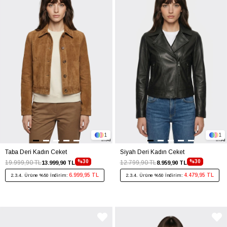
1
1
Taba Deri Kadın Ceket
Siyah Deri Kadın Ceket
%30
%30
19.999,90 TL
12.799,90 TL
13.999,90 TL
8.959,90 TL
6.999,95 TL
4.479,95 TL
2.3.4. Ürüne %50 İndirim:
2.3.4. Ürüne %50 İndirim: