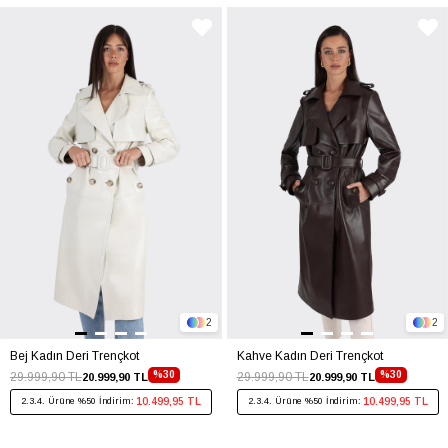
2
2
Bej Kadın Deri Trençkot
Kahve Kadın Deri Trençkot
%30
%30
29.999,90 TL
29.999,90 TL
20.999,90 TL
20.999,90 TL
10.499,95 TL
10.499,95 TL
2.3.4. Ürüne %50 İndirim:
2.3.4. Ürüne %50 İndirim: