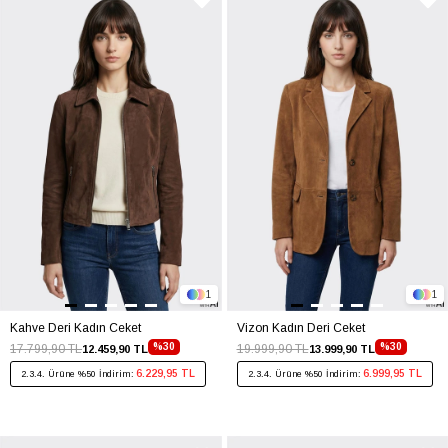
1
1
Kahve Deri Kadın Ceket
Vizon Kadın Deri Ceket
%30
%30
17.799,90 TL
19.999,90 TL
12.459,90 TL
13.999,90 TL
6.229,95 TL
6.999,95 TL
2.3.4. Ürüne %50 İndirim:
2.3.4. Ürüne %50 İndirim: