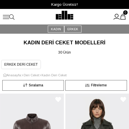
Kargo Ücretsiz!
0
KADIN
ERKEK
KADIN DERİ CEKET MODELLERİ
30 Ürün
ERKEK DERİ CEKET
Anasayfa
Deri Ceket
Kadın Deri Ceket
Sıralama
Filtreleme