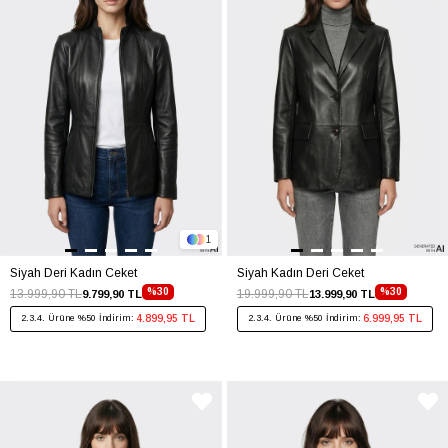
1
Siyah Deri Kadın Ceket
Siyah Kadın Deri Ceket
%30
%30
13.999,90 TL
19.999,90 TL
9.799,90 TL
13.999,90 TL
4.899,95 TL
6.999,95 TL
2.3.4. Ürüne %50 İndirim:
2.3.4. Ürüne %50 İndirim: