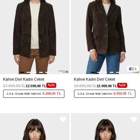
1
Kahve Deri Kadın Ceket
Kahve Kadın Deri Ceket
%30
%30
17.999,90 TL
19.999,90 TL
12.599,90 TL
13.999,90 TL
6.299,95 TL
6.999,95 TL
2.3.4. Ürüne %50 İndirim:
2.3.4. Ürüne %50 İndirim: