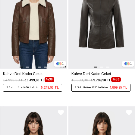
1
1
Kahve Deri Kadın Ceket
Kahve Deri Kadın Ceket
%30
%30
14.999,90 TL
13.999,90 TL
10.499,90 TL
9.799,90 TL
5.249,95 TL
4.899,95 TL
2.3.4. Ürüne %50 İndirim:
2.3.4. Ürüne %50 İndirim: