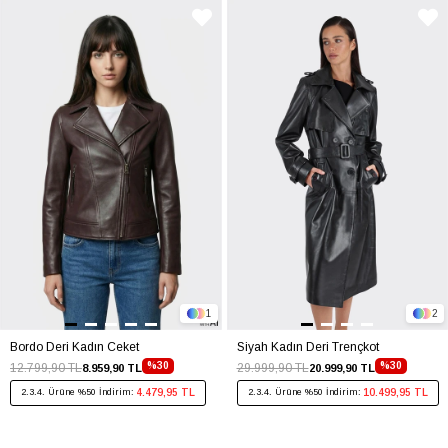
1
2
Bordo Deri Kadın Ceket
Siyah Kadın Deri Trençkot
%30
%30
12.799,90 TL
29.999,90 TL
8.959,90 TL
20.999,90 TL
4.479,95 TL
10.499,95 TL
2.3.4. Ürüne %50 İndirim:
2.3.4. Ürüne %50 İndirim: