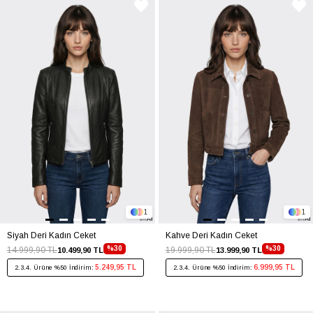
1
1
Siyah Deri Kadın Ceket
Kahve Deri Kadın Ceket
%30
%30
14.999,90 TL
19.999,90 TL
10.499,90 TL
13.999,90 TL
5.249,95 TL
6.999,95 TL
2.3.4. Ürüne %50 İndirim:
2.3.4. Ürüne %50 İndirim: