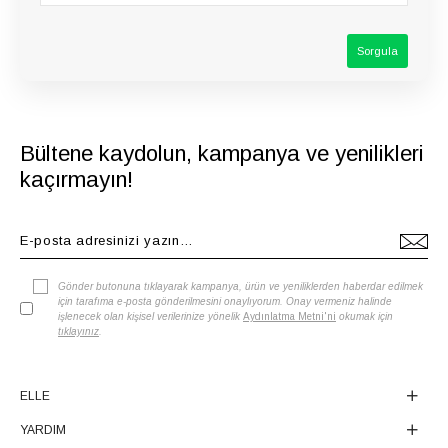
Bültene kaydolun, kampanya ve yenilikleri
kaçırmayın!
Gönder butonuna tıklayarak kampanya, ürün ve yeniliklerden haberdar edilmek
için tarafıma e-posta gönderilmesini onaylıyorum. Onay vermeniz halinde
işlenecek olan kişisel verilerinize yönelik
Aydınlatma Metni'ni
okumak için
tıklayınız
.
ELLE
YARDIM