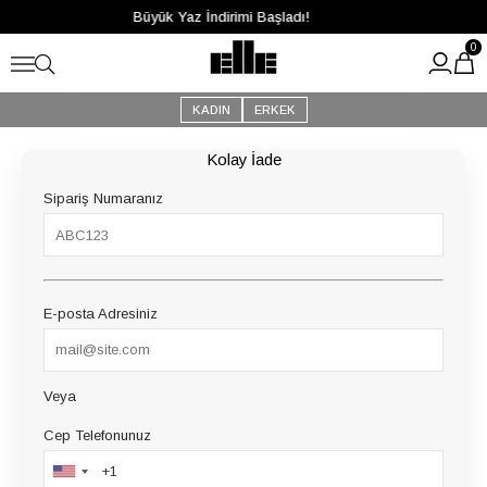
Büyük Yaz İndirimi Başladı!
0
KADIN
ERKEK
Kolay İade
Sipariş Numaranız
E-posta Adresiniz
Veya
Cep Telefonunuz