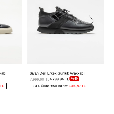
kabı
Siyah Deri Erkek Günlük Ayakkabı
K
%40
4.799,94 TL
7.999,90 TL
7
 TL
2.3.4. Ürüne %50 İndirim:
2.399,97 TL