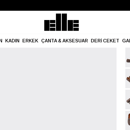
Büyük Yaz İndirimi Başladı!
Kargo Ücretsiz!
N
KADIN
ERKEK
ÇANTA & AKSESUAR
DERİ CEKET
GA