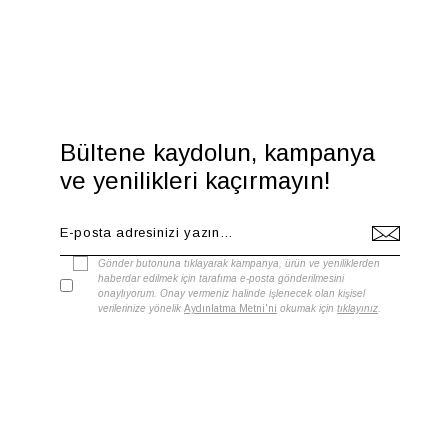
Bültene kaydolun, kampanya
ve yenilikleri kaçırmayın!
Gönder butonuna tıklayarak kampanya, ürün ve yeniliklerden
haberdar edilmek için tarafıma e-posta gönderilmesini
onaylıyorum. Onay vermeniz halinde işlenecek olan kişisel
verilerinize yönelik
Aydınlatma Metni'ni
okumak için
tıklayınız
.