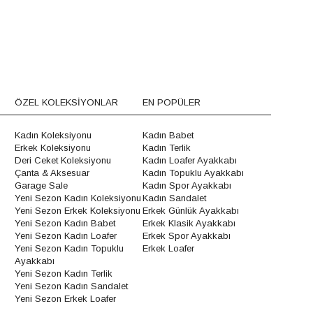
ÖZEL KOLEKSİYONLAR
EN POPÜLER
Kadın Koleksiyonu
Kadın Babet
Erkek Koleksiyonu
Kadın Terlik
Deri Ceket Koleksiyonu
Kadın Loafer Ayakkabı
Çanta & Aksesuar
Kadın Topuklu Ayakkabı
Garage Sale
Kadın Spor Ayakkabı
Yeni Sezon Kadın Koleksiyonu
Kadın Sandalet
Yeni Sezon Erkek Koleksiyonu
Erkek Günlük Ayakkabı
Yeni Sezon Kadın Babet
Erkek Klasik Ayakkabı
Yeni Sezon Kadın Loafer
Erkek Spor Ayakkabı
Yeni Sezon Kadın Topuklu
Erkek Loafer
Ayakkabı
Yeni Sezon Kadın Terlik
Yeni Sezon Kadın Sandalet
Yeni Sezon Erkek Loafer