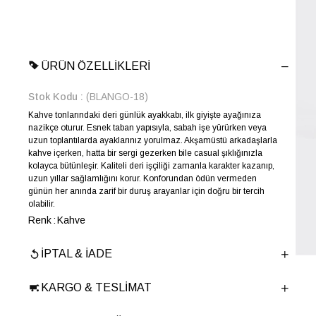
ÜRÜN ÖZELLIKLERI
Stok Kodu
(BLANGO-18)
Kahve tonlarındaki deri günlük ayakkabı, ilk giyişte ayağınıza
nazikçe oturur. Esnek taban yapısıyla, sabah işe yürürken veya
uzun toplantılarda ayaklarınız yorulmaz. Akşamüstü arkadaşlarla
kahve içerken, hatta bir sergi gezerken bile casual şıklığınızla
kolayca bütünleşir. Kaliteli deri işçiliği zamanla karakter kazanıp,
uzun yıllar sağlamlığını korur. Konforundan ödün vermeden
günün her anında zarif bir duruş arayanlar için doğru bir tercih
olabilir.
Renk
Kahve
Yıl Sezon
İLKBAHAR-YAZ
İPTAL & İADE
Marka
ELLE
Cinsiyet
ERKEK
KARGO & TESLIMAT
Ana Malzeme
İnek Derisi