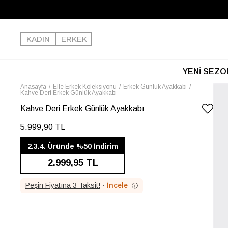
KADIN
ERKEK
YENİ SEZO
Anasayfa
Elle Erkek Koleksiyonu
Erkek Günlük Ayakkabı
Kahve Deri Erkek Günlük Ayakkabı
Kahve Deri Erkek Günlük Ayakkabı
5.999,90 TL
2.3.4. Üründe %50 İndirim
2.999,95 TL
Peşin Fiyatına 3 Taksit!
·
İncele
ⓘ