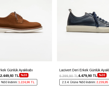
rkek Günlük Ayakkabı
Lacivert Deri Erkek Günlük Ayak
%30
%30
2.449,93 TL
4.479,90 TL
6.399,90 TL
e %50 İndirim:
1.224,96 TL
2.3.4. Ürüne %50 İndirim:
2.239,95