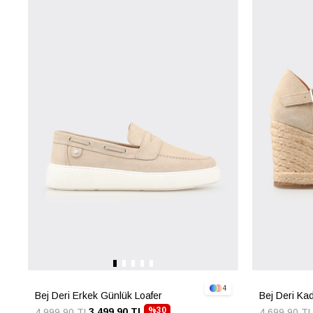
4
Bej Deri Erkek Günlük Loafer
Bej Deri Kad
%30
3.499,90 TL
4.999,90 TL
4.699,90 TL