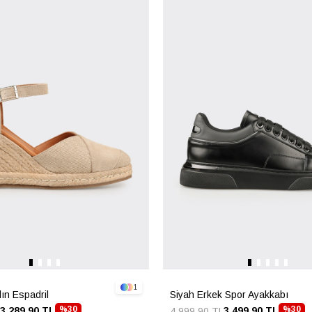
1
ın Espadril
Siyah Erkek Spor Ayakkabı
%30
%30
3.289,90 TL
3.499,90 TL
4.999,90 TL