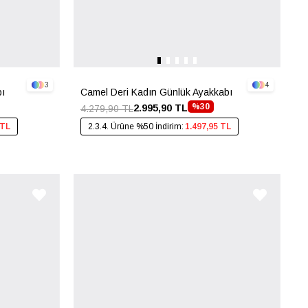
3
4
bı
Camel Deri Kadın Günlük Ayakkabı
%30
2.995,90 TL
4.279,90 TL
 TL
2.3.4. Ürüne %50 İndirim:
1.497,95 TL