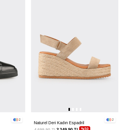
2
2
Naturel Deri Kadın Espadril
%50
2.349,90 TL
4.699,90 TL