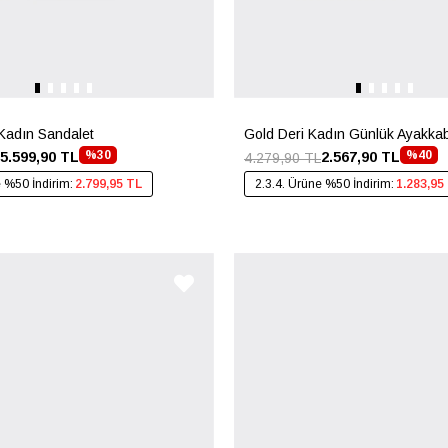
Kadın Sandalet
Gold Deri Kadın Günlük Ayakka
%30
%40
5.599,90 TL
2.567,90 TL
4.279,90 TL
e %50 İndirim:
2.799,95 TL
2.3.4. Ürüne %50 İndirim:
1.283,95