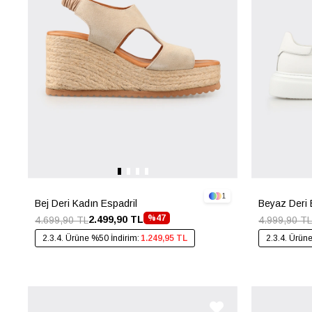
1
Bej Deri Kadın Espadril
Beyaz Deri 
%47
2.499,90 TL
4.699,90 TL
4.999,90 TL
2.3.4. Ürüne %50 İndirim:
1.249,95 TL
2.3.4. Ürün