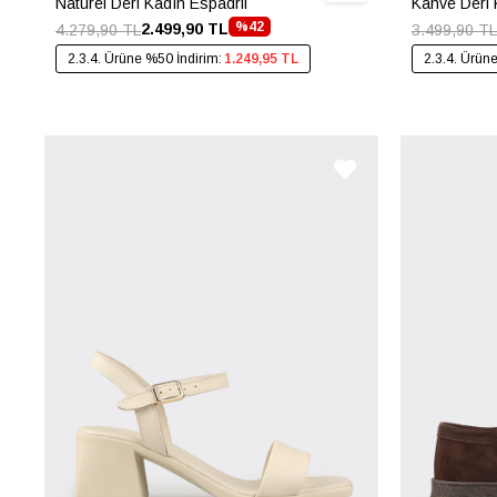
Naturel Deri Kadın Espadril
Kahve Deri 
%42
2.499,90 TL
4.279,90 TL
3.499,90 TL
2.3.4. Ürüne %50 İndirim:
1.249,95 TL
2.3.4. Ürün