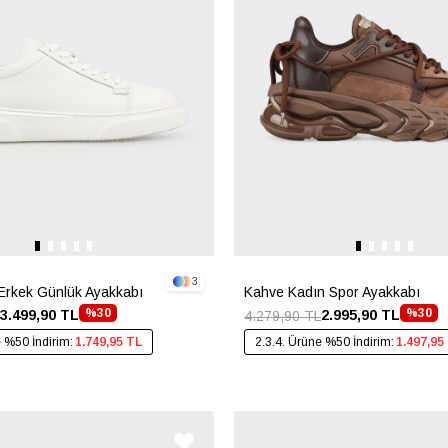
3
Erkek Günlük Ayakkabı
Kahve Kadın Spor Ayakkabı
%30
%30
3.499,90 TL
2.995,90 TL
4.279,90 TL
e %50 İndirim:
1.749,95 TL
2.3.4. Ürüne %50 İndirim:
1.497,95