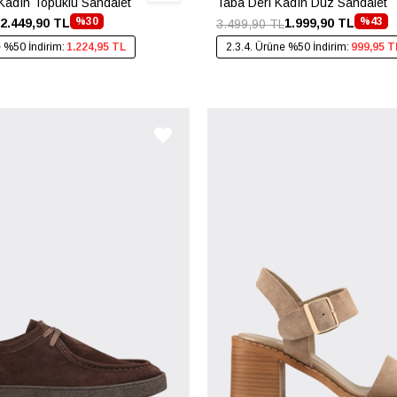
Kadın Topuklu Sandalet
Taba Deri Kadın Düz Sandalet
%30
%43
2.449,90 TL
1.999,90 TL
3.499,90 TL
e %50 İndirim:
1.224,95 TL
2.3.4. Ürüne %50 İndirim:
999,95 T