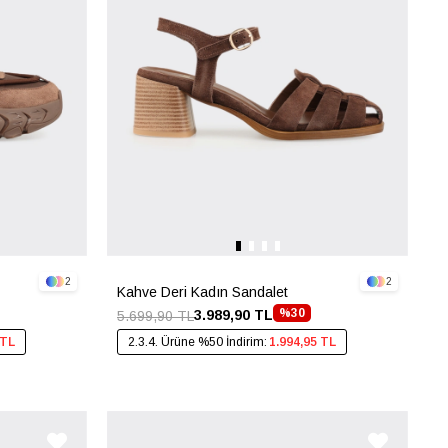
2
2
Kahve Deri Kadın Sandalet
%30
3.989,90 TL
5.699,90 TL
 TL
2.3.4. Ürüne %50 İndirim:
1.994,95 TL