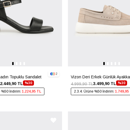
2
Kadın Topuklu Sandalet
Vizon Deri Erkek Günlük Ayakka
%30
%30
2.449,90 TL
3.499,90 TL
4.999,90 TL
e %50 İndirim:
1.224,95 TL
2.3.4. Ürüne %50 İndirim:
1.749,95