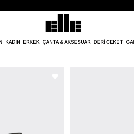
Büyük Yaz İndirimi Başladı!
Kargo Ücretsiz!
N
KADIN
ERKEK
ÇANTA & AKSESUAR
DERİ CEKET
GA