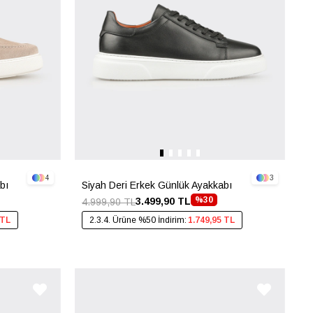
4
3
bı
Siyah Deri Erkek Günlük Ayakkabı
%30
3.499,90 TL
4.999,90 TL
 TL
2.3.4. Ürüne %50 İndirim:
1.749,95 TL