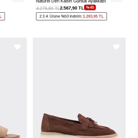
Naturel Deri Kadın Günlük Ayakkabı
%40
2.567,90 TL
4.279,90 TL
L
2.3.4. Ürüne %50 İndirim:
1.283,95 TL