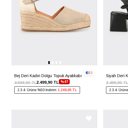
1
Bej Deri Kadın Dolgu Topuk Ayakkabı
Siyah Deri 
%47
2.499,90 TL
4.699,90 TL
3.499,90 TL
2.3.4. Ürüne %50 İndirim:
1.249,95 TL
2.3.4. Ürün