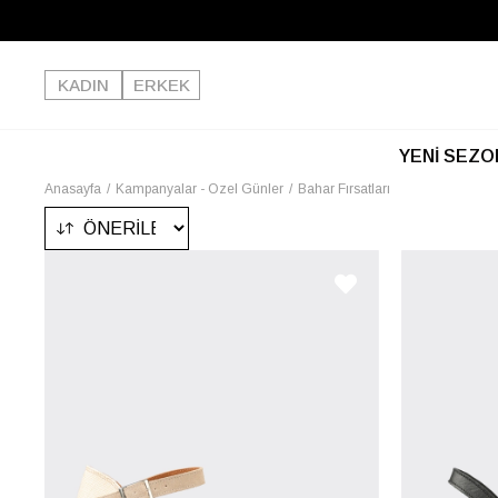
KADIN
ERKEK
YENİ SEZO
Anasayfa
Kampanyalar - Özel Günler
Bahar Fırsatları