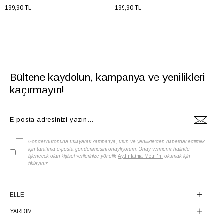
199,90 TL
199,90 TL
Bültene kaydolun, kampanya ve yenilikleri
kaçırmayın!
Gönder butonuna tıklayarak kampanya, ürün ve yeniliklerden haberdar edilmek
için tarafıma e-posta gönderilmesini onaylıyorum. Onay vermeniz halinde
işlenecek olan kişisel verilerinize yönelik
Aydınlatma Metni'ni
okumak için
tıklayınız
.
ELLE
YARDIM