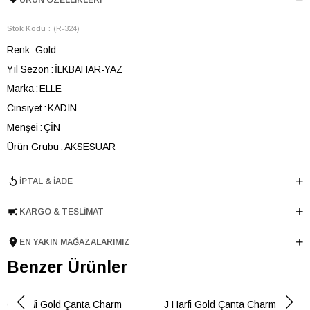
Stok Kodu
(R-324)
Renk
Gold
Yıl Sezon
İLKBAHAR-YAZ
Marka
ELLE
Cinsiyet
KADIN
Menşei
ÇİN
Ürün Grubu
AKSESUAR
İPTAL & İADE
KARGO & TESLIMAT
EN YAKIN MAĞAZALARIMIZ
Benzer Ürünler
G Harfi Gold Çanta Charm
J Harfi Gold Çanta Charm