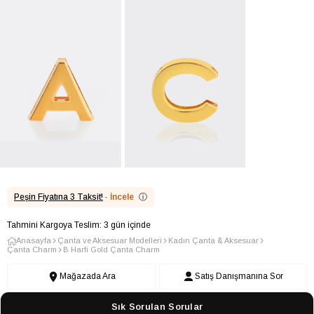
Peşin Fiyatına 3 Taksit!
·
İncele
ⓘ
Tahmini Kargoya Teslim: 3 gün içinde
Anasayfa
Çanta ve Aksesuar Modelleri
Kadın Çanta & Aksesuar
Çanta Charm
B Harfi Gold Çanta Charm
Mağazada Ara
Satış Danışmanına Sor
Sık Sorulan Sorular