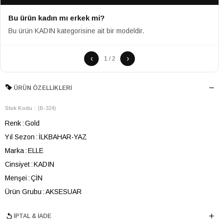
Bu ürün kadın mı erkek mi?
Bu ürün KADIN kategorisine ait bir modeldir.
‹
›
1 / 2
ÜRÜN ÖZELLIKLERI
Stok Kodu
(B-324)
Renk
Gold
Yıl Sezon
İLKBAHAR-YAZ
Marka
ELLE
Cinsiyet
KADIN
Menşei
ÇİN
Ürün Grubu
AKSESUAR
İPTAL & İADE