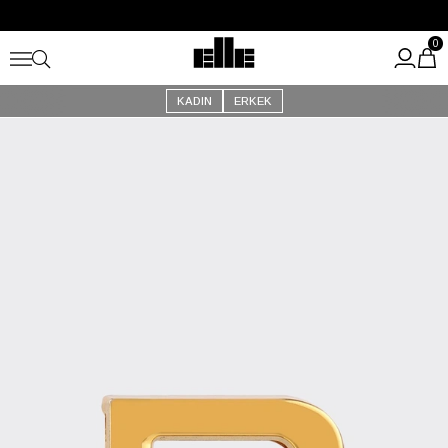
Büyük Yaz İndirimi Başladı!
Kargo Ücretsiz!
0
KADIN
ERKEK