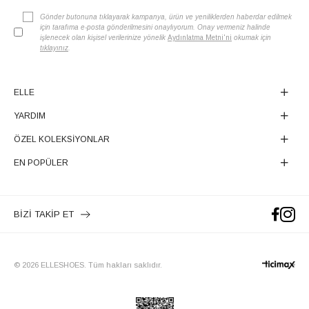
Gönder butonuna tıklayarak kampanya, ürün ve yeniliklerden haberdar edilmek
için tarafıma e-posta gönderilmesini onaylıyorum. Onay vermeniz halinde
işlenecek olan kişisel verilerinize yönelik
Aydınlatma Metni'ni
okumak için
tıklayınız
.
ELLE
YARDIM
ÖZEL KOLEKSİYONLAR
EN POPÜLER
BİZİ TAKİP ET
© 2026 ELLESHOES. Tüm hakları saklıdır.