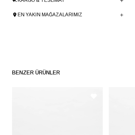
KARGO & TESLIMAT
Ürün Cinsi
Casual
Taban Yüksekliği
3 cm
EN YAKIN MAĞAZALARIMIZ
Menşei
TURKIYE
Ürün Grubu
AYAKKABI
BENZER ÜRÜNLER