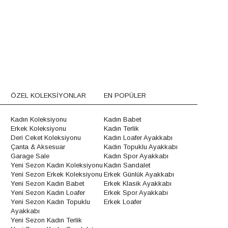
ÖZEL KOLEKSİYONLAR
EN POPÜLER
Kadın Koleksiyonu
Kadın Babet
Erkek Koleksiyonu
Kadın Terlik
Deri Ceket Koleksiyonu
Kadın Loafer Ayakkabı
Çanta & Aksesuar
Kadın Topuklu Ayakkabı
Garage Sale
Kadın Spor Ayakkabı
Yeni Sezon Kadın Koleksiyonu
Kadın Sandalet
Yeni Sezon Erkek Koleksiyonu
Erkek Günlük Ayakkabı
Yeni Sezon Kadın Babet
Erkek Klasik Ayakkabı
Yeni Sezon Kadın Loafer
Erkek Spor Ayakkabı
Yeni Sezon Kadın Topuklu
Erkek Loafer
Ayakkabı
Yeni Sezon Kadın Terlik