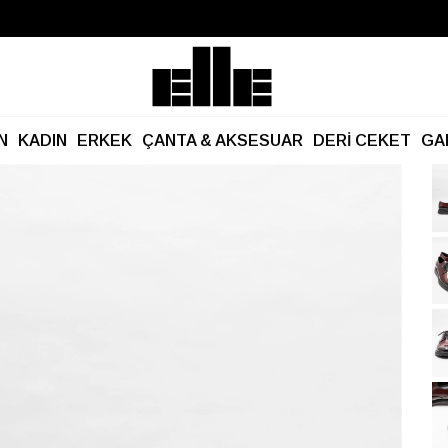
Büyük Yaz İndirimi Başladı!
Kargo Ücretsiz!
N
KADIN
ERKEK
ÇANTA & AKSESUAR
DERİ CEKET
GA