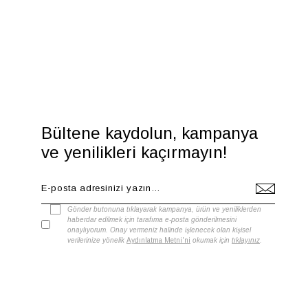
Bültene kaydolun, kampanya
ve yenilikleri kaçırmayın!
Gönder butonuna tıklayarak kampanya, ürün ve yeniliklerden
haberdar edilmek için tarafıma e-posta gönderilmesini
onaylıyorum. Onay vermeniz halinde işlenecek olan kişisel
verilerinize yönelik
Aydınlatma Metni'ni
okumak için
tıklayınız
.