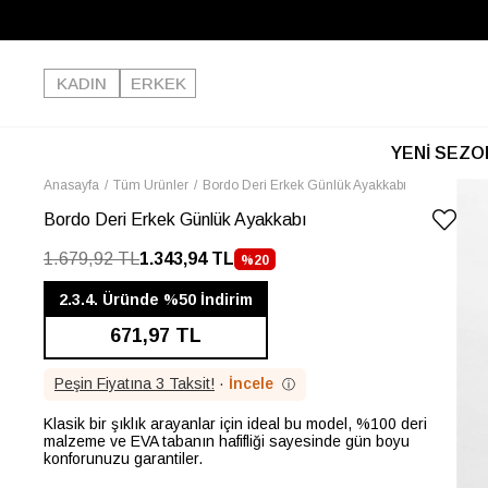
KADIN
ERKEK
YENİ SEZO
Anasayfa
Tüm Ürünler
Bordo Deri Erkek Günlük Ayakkabı
Bordo Deri Erkek Günlük Ayakkabı
1.679,92 TL
1.343,94 TL
%
20
İNDIRIM
2.3.4. Üründe %50 İndirim
671,97 TL
Peşin Fiyatına 3 Taksit!
·
İncele
ⓘ
Klasik bir şıklık arayanlar için ideal bu model, %100 deri
malzeme ve EVA tabanın hafifliği sayesinde gün boyu
konforunuzu garantiler.