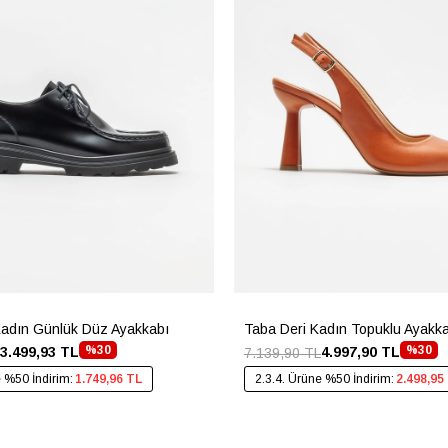
Kadın Günlük Düz Ayakkabı
Taba Deri Kadın Topuklu Ayakk
%30
%30
3.499,93 TL
4.997,90 TL
7.139,90 TL
e %50 İndirim:
1.749,96 TL
2.3.4. Ürüne %50 İndirim:
2.498,95