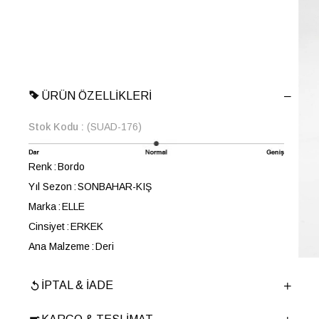
ÜRÜN ÖZELLIKLERI
Stok Kodu
(SUAD-176)
Renk
Bordo
Yıl Sezon
SONBAHAR-KIŞ
Marka
ELLE
Cinsiyet
ERKEK
Ana Malzeme
Deri
Astar Malzemesi
Deri
İPTAL & İADE
Topuk Boyu
3 cm
Taban Malzemesi
EVA