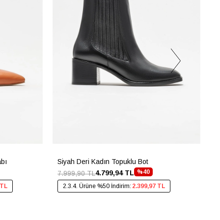
abı
Siyah Deri Kadın Topuklu Bot
G
%40
4.799,94 TL
7.999,90 TL
4
 TL
2.3.4. Ürüne %50 İndirim:
2.399,97 TL