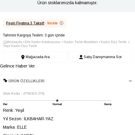
Ürün stoklarımızda kalmamıştır.
Peşin Fiyatına 3 Taksit!
·
İncele
ⓘ
Tahmini Kargoya Teslim: 3 gün içinde
Anasayfa
Elle Kadın Koleksiyonu
Kadın Terlik Modelleri
Kadın Düz Terlik
Yeşil Kadın Düz Terlik
Mağazada Ara
Satış Danışmanına Sor
Gelince Haber Ver
ÜRÜN ÖZELLIKLERI
Stok Kodu
(PINDES-378)
Renk
Yeşil
Yıl Sezon
İLKBAHAR-YAZ
Marka
ELLE