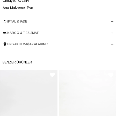
Cinsiyet
KADIN
Ana Malzeme
Pvc
Astar Malzemesi
Astarsız
İPTAL & İADE
Topuk Boyu
1 cm
Taban Malzemesi
Pvc
KARGO & TESLIMAT
Ürün Cinsi
Düz
Tema
Positive
EN YAKIN MAĞAZALARIMIZ
Menşei
TURKIYE
Ürün Grubu
TERLIK
BENZER ÜRÜNLER