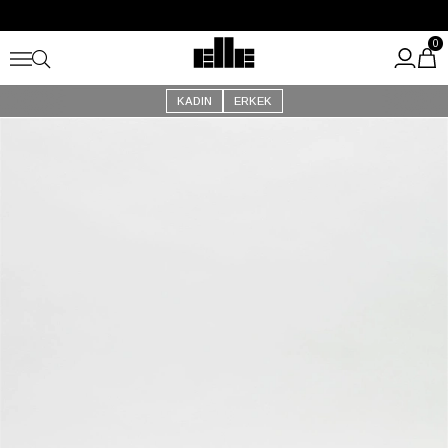
Büyük Yaz İndirimi Başladı!
Kargo Ücretsiz!
0
KADIN
ERKEK