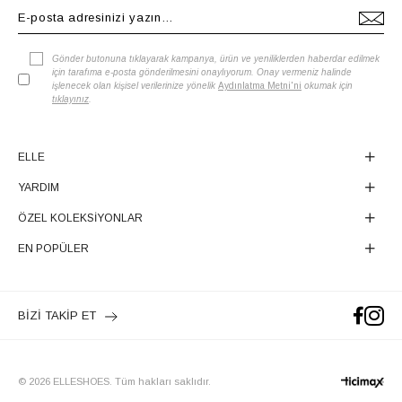
Gönder butonuna tıklayarak kampanya, ürün ve yeniliklerden haberdar edilmek
için tarafıma e-posta gönderilmesini onaylıyorum. Onay vermeniz halinde
işlenecek olan kişisel verilerinize yönelik
Aydınlatma Metni'ni
okumak için
tıklayınız
.
ELLE
YARDIM
ÖZEL KOLEKSİYONLAR
EN POPÜLER
BİZİ TAKİP ET
© 2026 ELLESHOES. Tüm hakları saklıdır.