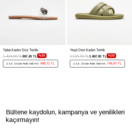
Taba Kadın Düz Terlik
Yeşil Deri Kadın Terlik
%30
%30
1.424,90 TL
2.139,90 TL
997,43 TL
1.497,93 TL
498,71 TL
748,97 TL
2.3.4. Ürüne %50 İndirim:
2.3.4. Ürüne %50 İndirim:
Bültene kaydolun, kampanya ve yenilikleri
kaçırmayın!