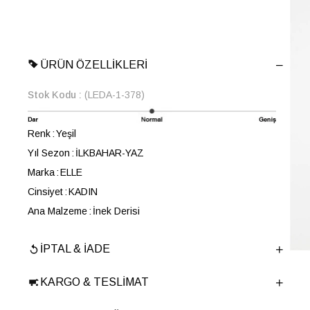
ÜRÜN ÖZELLIKLERI
Stok Kodu
(LEDA-1-378)
Renk
Yeşil
Yıl Sezon
İLKBAHAR-YAZ
Marka
ELLE
Cinsiyet
KADIN
Ana Malzeme
İnek Derisi
Astar Malzemesi
Keçi Derisi
İPTAL & İADE
Topuk Boyu
2.5 cm
Taban Malzemesi
TERMO
KARGO & TESLIMAT
Ürün Cinsi
Düz Parmak Arası
Taban Yüksekliği
2.5 cm