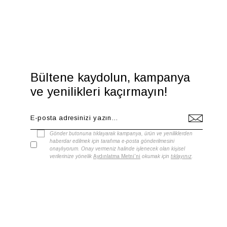
Bültene kaydolun, kampanya
ve yenilikleri kaçırmayın!
Gönder butonuna tıklayarak kampanya, ürün ve yeniliklerden
haberdar edilmek için tarafıma e-posta gönderilmesini
onaylıyorum. Onay vermeniz halinde işlenecek olan kişisel
verilerinize yönelik
Aydınlatma Metni'ni
okumak için
tıklayınız
.