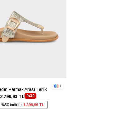
1
adın Parmak Arası Terlik
%30
2.799,93 TL
e %50 İndirim:
1.399,96 TL