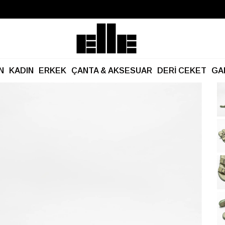
Büyük Yaz İndirimi Başladı!
Kargo Ücretsiz!
N
KADIN
ERKEK
ÇANTA & AKSESUAR
DERİ CEKET
GA