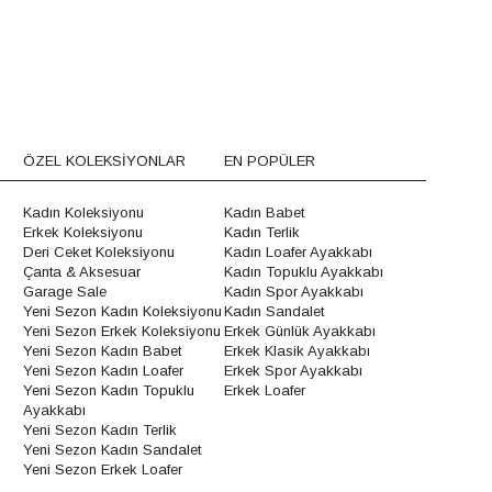
ÖZEL KOLEKSİYONLAR
EN POPÜLER
Kadın Koleksiyonu
Kadın Babet
Erkek Koleksiyonu
Kadın Terlik
Deri Ceket Koleksiyonu
Kadın Loafer Ayakkabı
Çanta & Aksesuar
Kadın Topuklu Ayakkabı
Garage Sale
Kadın Spor Ayakkabı
Yeni Sezon Kadın Koleksiyonu
Kadın Sandalet
Yeni Sezon Erkek Koleksiyonu
Erkek Günlük Ayakkabı
Yeni Sezon Kadın Babet
Erkek Klasik Ayakkabı
Yeni Sezon Kadın Loafer
Erkek Spor Ayakkabı
Yeni Sezon Kadın Topuklu
Erkek Loafer
Ayakkabı
Yeni Sezon Kadın Terlik
Yeni Sezon Kadın Sandalet
Yeni Sezon Erkek Loafer