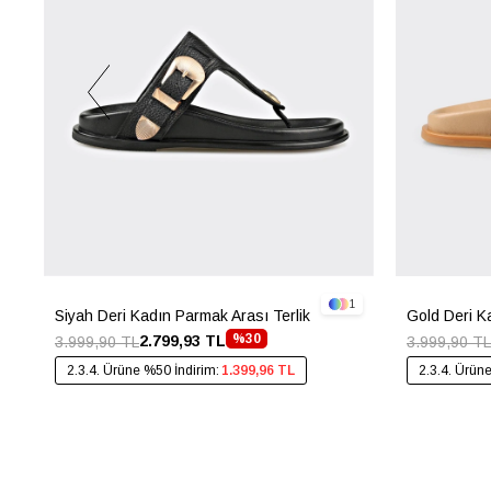
1
Siyah Deri Kadın Parmak Arası Terlik
Gold Deri K
%30
2.799,93 TL
3.999,90 TL
3.999,90 TL
2.3.4. Ürüne %50 İndirim:
1.399,96 TL
2.3.4. Ürün