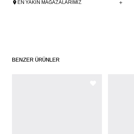
EN YAKIN MAĞAZALARIMIZ
Menşei
TURKIYE
Ürün Grubu
TERLIK
BENZER ÜRÜNLER