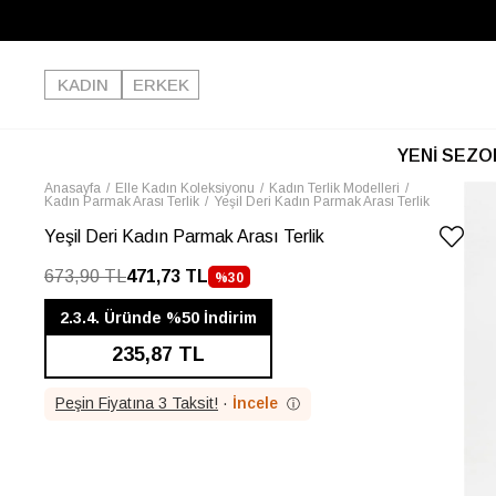
KADIN
ERKEK
YENİ SEZO
Anasayfa
Elle Kadın Koleksiyonu
Kadın Terlik Modelleri
Kadın Parmak Arası Terlik
Yeşil Deri Kadın Parmak Arası Terlik
Yeşil Deri Kadın Parmak Arası Terlik
673,90 TL
471,73 TL
%
30
İNDIRIM
2.3.4. Üründe %50 İndirim
235,87 TL
Peşin Fiyatına 3 Taksit!
·
İncele
ⓘ