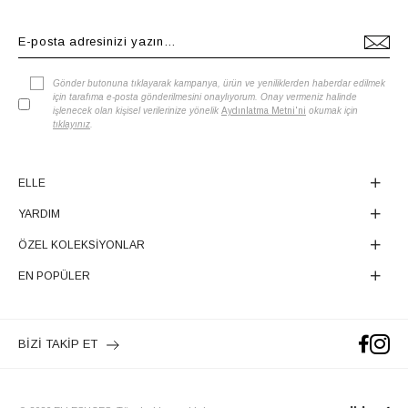
Gönder butonuna tıklayarak kampanya, ürün ve yeniliklerden haberdar edilmek
için tarafıma e-posta gönderilmesini onaylıyorum. Onay vermeniz halinde
işlenecek olan kişisel verilerinize yönelik
Aydınlatma Metni'ni
okumak için
tıklayınız
.
ELLE
YARDIM
ÖZEL KOLEKSİYONLAR
EN POPÜLER
BİZİ TAKİP ET