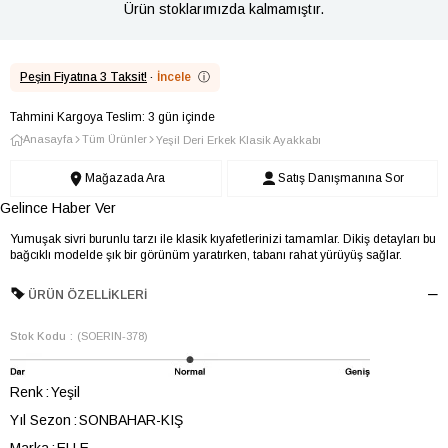
Ürün stoklarımızda kalmamıştır.
Peşin Fiyatına 3 Taksit!
·
İncele
ⓘ
Tahmini Kargoya Teslim: 3 gün içinde
Anasayfa
Tüm Ürünler
Yeşil Deri Erkek Klasik Ayakkabı
Mağazada Ara
Satış Danışmanına Sor
Gelince Haber Ver
Yumuşak sivri burunlu tarzı ile klasik kıyafetlerinizi tamamlar. Dikiş detayları bu
bağcıklı modelde şık bir görünüm yaratırken, tabanı rahat yürüyüş sağlar.
ÜRÜN ÖZELLIKLERI
Stok Kodu
(SOERIN-378)
Renk
Yeşil
Yıl Sezon
SONBAHAR-KIŞ
Marka
ELLE