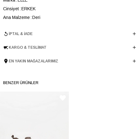
Cinsiyet
ERKEK
Ana Malzeme
Deri
Astar Malzemesi
Deri
İPTAL & İADE
Topuk Boyu
3.5 cm
Taban Malzemesi
EVA
KARGO & TESLIMAT
Ürün Cinsi
Düz
Taban Yüksekliği
2 cm
EN YAKIN MAĞAZALARIMIZ
Menşei
TURKIYE
Ürün Grubu
AYAKKABI
BENZER ÜRÜNLER