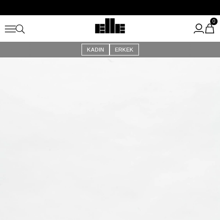
Büyük Yaz İndirimi Başladı!
Kargo Ücretsiz!
0
KADIN
ERKEK