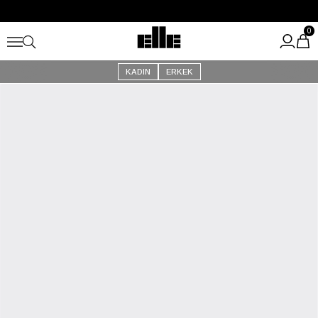
Büyük Yaz İndirimi Başladı!
Kargo Ücretsiz!
0
KADIN
ERKEK