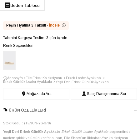
Beden Tablosu
Peşin Fiyatına 3 Taksit!
·
İncele
ⓘ
Tahmini Kargoya Teslim: 3 gün içinde
Renk Seçenekleri
Anasayfa
Elle Erkek Koleksiyonu
Erkek Loafer Ayakkabı
Erkek Günlük Loafer Ayakkabı
Yeşil Deri Erkek Günlük Ayakkabı
Mağazada Ara
Satış Danışmanına Sor
ÜRÜN ÖZELLIKLERI
Stok Kodu
(TENUN-YS-378)
Yeşil Deri Erkek Günlük Ayakkabı
,
Erkek Günlük Loafer Ayakkabı
segmentinde
modern şıklık ve üstün konfor sunan, Elle Shoes'un İlkbahar-Yaz koleksiyonu