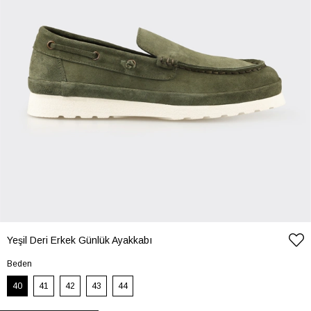
Yeşil Deri Erkek Günlük Ayakkabı
Beden
40
41
42
43
44