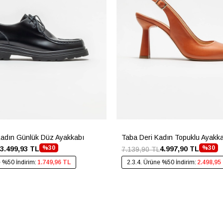
Kadın Günlük Düz Ayakkabı
Taba Deri Kadın Topuklu Ayakk
%30
%30
3.499,93 TL
4.997,90 TL
7.139,90 TL
e %50 İndirim:
1.749,96 TL
2.3.4. Ürüne %50 İndirim:
2.498,95