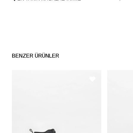
Menşei
TURKIYE
Ürün Grubu
AYAKKABI
BENZER ÜRÜNLER