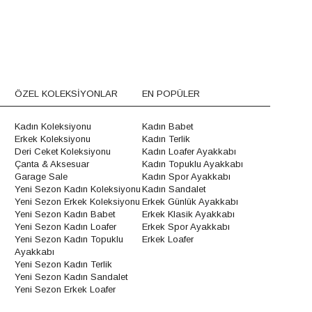
ÖZEL KOLEKSİYONLAR
EN POPÜLER
Kadın Koleksiyonu
Kadın Babet
Erkek Koleksiyonu
Kadın Terlik
Deri Ceket Koleksiyonu
Kadın Loafer Ayakkabı
Çanta & Aksesuar
Kadın Topuklu Ayakkabı
Garage Sale
Kadın Spor Ayakkabı
Yeni Sezon Kadın Koleksiyonu
Kadın Sandalet
Yeni Sezon Erkek Koleksiyonu
Erkek Günlük Ayakkabı
Yeni Sezon Kadın Babet
Erkek Klasik Ayakkabı
Yeni Sezon Kadın Loafer
Erkek Spor Ayakkabı
Yeni Sezon Kadın Topuklu
Erkek Loafer
Ayakkabı
Yeni Sezon Kadın Terlik
Yeni Sezon Kadın Sandalet
Yeni Sezon Erkek Loafer