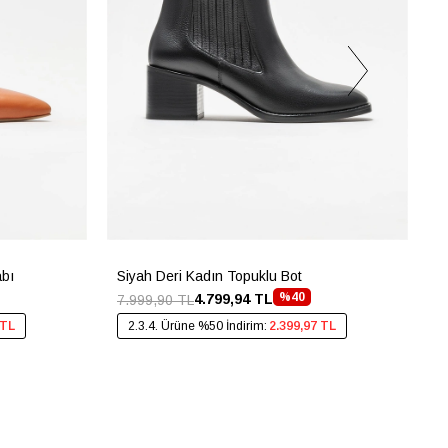
abı
Siyah Deri Kadın Topuklu Bot
G
%40
4.799,94 TL
7.999,90 TL
4
 TL
2.3.4. Ürüne %50 İndirim:
2.399,97 TL