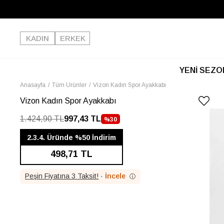
KADIN
ERKEK
YENİ SEZO
Anasayfa
Tüm Ürünler
Vizon Kadın Spor Ayakkabı
Vizon Kadın Spor Ayakkabı
1.424,90 TL
997,43 TL
%
30
İNDIRIM
2.3.4. Üründe %50 İndirim
498,71 TL
Peşin Fiyatına 3 Taksit!
·
İncele
ⓘ