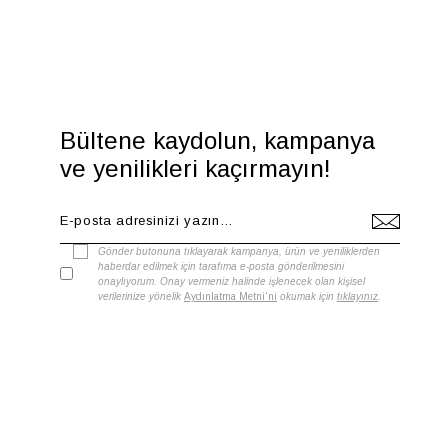
Bültene kaydolun, kampanya
ve yenilikleri kaçırmayın!
Gönder butonuna tıklayarak kampanya, ürün ve yeniliklerden
haberdar edilmek için tarafıma e-posta gönderilmesini
onaylıyorum. Onay vermeniz halinde işlenecek olan kişisel
verilerinize yönelik
Aydınlatma Metni'ni
okumak için
tıklayınız
.