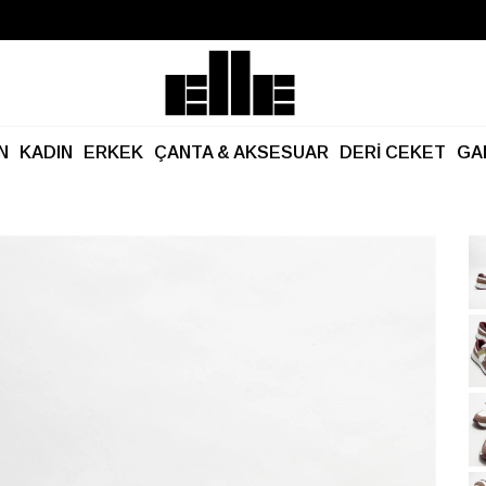
Büyük Yaz İndirimi Başladı!
Kargo Ücretsiz!
N
KADIN
ERKEK
ÇANTA & AKSESUAR
DERİ CEKET
GA