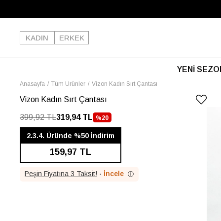
KADIN
ERKEK
YENİ SEZO
Anasayfa
Tüm Ürünler
Vizon Kadın Sırt Çantası
Vizon Kadın Sırt Çantası
399,92 TL
319,94 TL
%
20
İNDIRIM
2.3.4. Üründe %50 İndirim
159,97 TL
Peşin Fiyatına 3 Taksit!
·
İncele
ⓘ