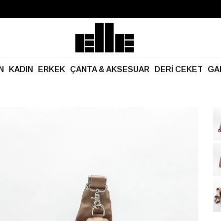
Büyük Yaz İndirimi Başladı!
Kargo Ücretsiz!
N
KADIN
ERKEK
ÇANTA & AKSESUAR
DERİ CEKET
GA