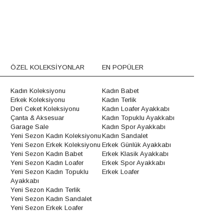
ÖZEL KOLEKSİYONLAR
EN POPÜLER
Kadın Koleksiyonu
Kadın Babet
Erkek Koleksiyonu
Kadın Terlik
Deri Ceket Koleksiyonu
Kadın Loafer Ayakkabı
Çanta & Aksesuar
Kadın Topuklu Ayakkabı
Garage Sale
Kadın Spor Ayakkabı
Yeni Sezon Kadın Koleksiyonu
Kadın Sandalet
Yeni Sezon Erkek Koleksiyonu
Erkek Günlük Ayakkabı
Yeni Sezon Kadın Babet
Erkek Klasik Ayakkabı
Yeni Sezon Kadın Loafer
Erkek Spor Ayakkabı
Yeni Sezon Kadın Topuklu
Erkek Loafer
Ayakkabı
Yeni Sezon Kadın Terlik
Yeni Sezon Kadın Sandalet
Yeni Sezon Erkek Loafer