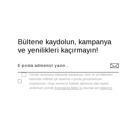
Bültene kaydolun, kampanya
ve yenilikleri kaçırmayın!
Gönder butonuna tıklayarak kampanya, ürün ve yeniliklerden
haberdar edilmek için tarafıma e-posta gönderilmesini
onaylıyorum. Onay vermeniz halinde işlenecek olan kişisel
verilerinize yönelik
Aydınlatma Metni'ni
okumak için
tıklayınız
.