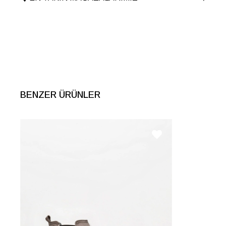
Tema
Utility
Menşei
TURKIYE
Ürün Grubu
CANTA
İnternet Kategorisi
Sırt Çantası
BENZER ÜRÜNLER