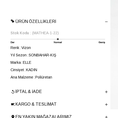
ÜRÜN ÖZELLIKLERI
Stok Kodu
(MATHEA-1-22)
Renk
Vizon
Yıl Sezon
SONBAHAR-KIŞ
Marka
ELLE
Cinsiyet
KADIN
Ana Malzeme
Poliüretan
Astar Malzemesi
Koton
İPTAL & İADE
En
19 cm
Boy
25 cm
KARGO & TESLIMAT
Derinlik
4 cm
Ürün Cinsi
Sırt Çantası
EN YAKIN MAĞAZALARIMIZ