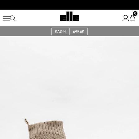
Büyük Yaz İndirimi Başladı!
Kargo Ücretsiz!
0
KADIN
ERKEK