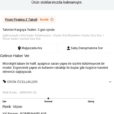
Ürün stoklarımızda kalmamıştır.
Peşin Fiyatına 3 Taksit!
·
İncele
ⓘ
Tahmini Kargoya Teslim: 3 gün içinde
Anasayfa
Elle Kadın Koleksiyonu
Kadın Bot Modelleri
Kadın Düz Bot
Vizon Kadın Günlük Düz Bot
Mağazada Ara
Satış Danışmanına Sor
Gelince Haber Ver
Microlight tabanı ile hafif, ayağınızı saran yapısı ile sizinle bütünleşecek bir
model. Ergonomik yapısı ve kullanım rahatlığı ile kuşlar gibi özgürce hareket
etmenizi sağlayacak.
ÜRÜN ÖZELLIKLERI
Stok Kodu
(MIMOSA-22)
Renk
Vizon
Yıl Sezon
SONBAHAR-KIŞ