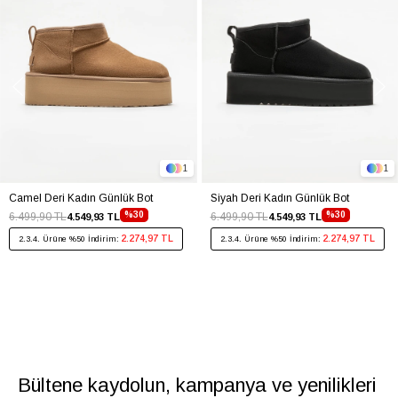
1
1
Camel Deri Kadın Günlük Bot
Siyah Deri Kadın Günlük Bot
%30
%30
6.499,90 TL
6.499,90 TL
4.549,93 TL
4.549,93 TL
2.274,97 TL
2.274,97 TL
2.3.4. Ürüne %50 İndirim:
2.3.4. Ürüne %50 İndirim:
Bültene kaydolun, kampanya ve yenilikleri