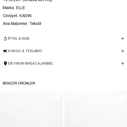
Marka
ELLE
Cinsiyet
KADIN
Ana Malzeme
Tekstil
Astar Malzemesi
Astarsız
İPTAL & İADE
Topuk Boyu
4.5 cm
Taban Malzemesi
Microlight
KARGO & TESLIMAT
Ürün Cinsi
Günlük Spor
Taban Yüksekliği
4.5 cm
EN YAKIN MAĞAZALARIMIZ
Menşei
TURKIYE
Ürün Grubu
BOT
BENZER ÜRÜNLER