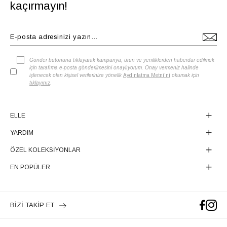
kaçırmayın!
Gönder butonuna tıklayarak kampanya, ürün ve yeniliklerden haberdar edilmek
için tarafıma e-posta gönderilmesini onaylıyorum. Onay vermeniz halinde
işlenecek olan kişisel verilerinize yönelik
Aydınlatma Metni'ni
okumak için
tıklayınız
.
ELLE
YARDIM
ÖZEL KOLEKSİYONLAR
EN POPÜLER
BİZİ TAKİP ET