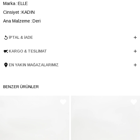
Marka
ELLE
Cinsiyet
KADIN
Ana Malzeme
Deri
Astar Malzemesi
Deri
İPTAL & İADE
Topuk Boyu
3.5 cm
Taban Malzemesi
TERMO
KARGO & TESLIMAT
Ürün Cinsi
Havuz
Tema
Minimal
EN YAKIN MAĞAZALARIMIZ
Taban Yüksekliği
3.5 cm
Menşei
TURKIYE
BENZER ÜRÜNLER
Ürün Grubu
AYAKKABI