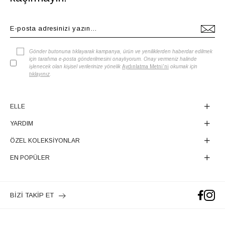
Gönder butonuna tıklayarak kampanya, ürün ve yeniliklerden haberdar edilmek
için tarafıma e-posta gönderilmesini onaylıyorum. Onay vermeniz halinde
işlenecek olan kişisel verilerinize yönelik
Aydınlatma Metni'ni
okumak için
tıklayınız
.
ELLE
YARDIM
ÖZEL KOLEKSİYONLAR
EN POPÜLER
BİZİ TAKİP ET