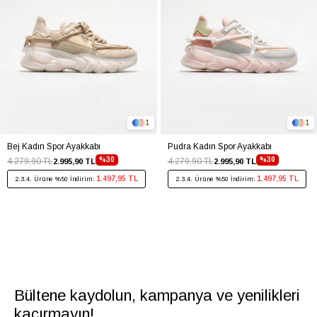
1
1
Bej Kadın Spor Ayakkabı
Pudra Kadın Spor Ayakkabı
%30
%30
4.279,90 TL
4.279,90 TL
2.995,90 TL
2.995,90 TL
1.497,95 TL
1.497,95 TL
2.3.4. Ürüne %50 İndirim:
2.3.4. Ürüne %50 İndirim:
Bültene kaydolun, kampanya ve yenilikleri
kaçırmayın!