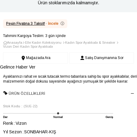
Ürün stoklarımızda kalmamıştır.
Peşin Fiyatına 3 Taksit!
·
İncele
ⓘ
Tahmini Kargoya Teslim: 3 gün içinde
Anasayfa
Elle Kadın Koleksiyonu
Kadın Spor Ayakkabı & Sneaker
Vizon Deri Kadın Spor Ayakkabı
Mağazada Ara
Satış Danışmanına Sor
Gelince Haber Ver
Ayaklarınızı rahat ve sıcak tutacak termo tabanlara sahip bu spor ayakkabılar, deri
malzemenin doğal dokusu sayesinde ayağınızı yumuşak bir şekilde kavrar.
ÜRÜN ÖZELLIKLERI
Stok Kodu
(SUE-22)
Renk
Vizon
Yıl Sezon
SONBAHAR-KIŞ