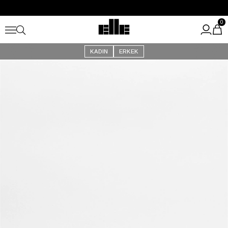
Büyük Yaz İndirimi Başladı!
Kargo Ücretsiz!
0
KADIN
ERKEK