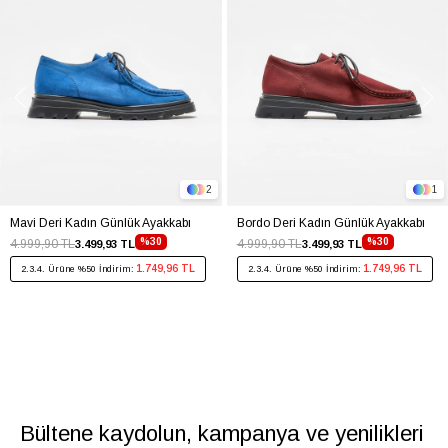
2
1
Mavi Deri Kadın Günlük Ayakkabı
Bordo Deri Kadın Günlük Ayakkabı
%30
%30
4.999,90 TL
4.999,90 TL
3.499,93 TL
3.499,93 TL
1.749,96 TL
1.749,96 TL
2.3.4. Ürüne %50 İndirim:
2.3.4. Ürüne %50 İndirim:
Bültene kaydolun, kampanya ve yenilikleri