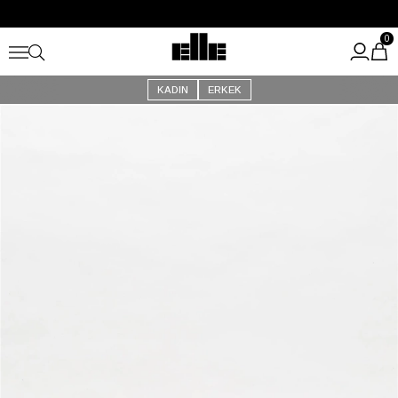
Büyük Yaz İndirimi Başladı!
Kargo Ücretsiz!
0
KADIN
ERKEK