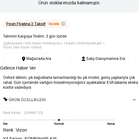
Ürün stoklarımızda kalmamıştır.
Peşin Fiyatına 3 Taksit!
·
İncele
ⓘ
Tahmini Kargoya Teslim: 3 gün içinde
Anasayfa
Elle Kadın Koleksiyonu
Kadın Oxfort Ayakkabı
Vizon Deri Kadın Oxford
Mağazada Ara
Satış Danışmanına Sor
Gelince Haber Ver
Oxford stilinin, şık bağcıklarla tamamlandığı bu şık model, geniş yapılarıyla çok
rahat. Gün içerisinde varlığını hissetmeyeceğiniz ayakkabılar EVA tabanla ekstra
konfor vadediyor.
ÜRÜN ÖZELLIKLERI
Stok Kodu
(GRANT-22)
Renk
Vizon
Yıl Sezon
SONBAHAR-KIŞ