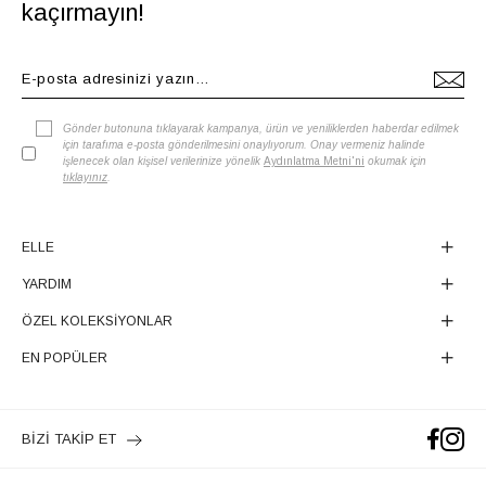
kaçırmayın!
Gönder butonuna tıklayarak kampanya, ürün ve yeniliklerden haberdar edilmek
için tarafıma e-posta gönderilmesini onaylıyorum. Onay vermeniz halinde
işlenecek olan kişisel verilerinize yönelik
Aydınlatma Metni'ni
okumak için
tıklayınız
.
ELLE
YARDIM
ÖZEL KOLEKSİYONLAR
EN POPÜLER
BİZİ TAKİP ET