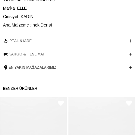
Marka
ELLE
Cinsiyet
KADIN
Ana Malzeme
İnek Derisi
Astar Malzemesi
İnek Derisi
İPTAL & İADE
Topuk Boyu
5 cm
Taban Malzemesi
EVA
KARGO & TESLIMAT
Ürün Cinsi
Oxford
Menşei
TURKIYE
EN YAKIN MAĞAZALARIMIZ
Ürün Grubu
AYAKKABI
İnternet Kategorisi
Oxford
BENZER ÜRÜNLER