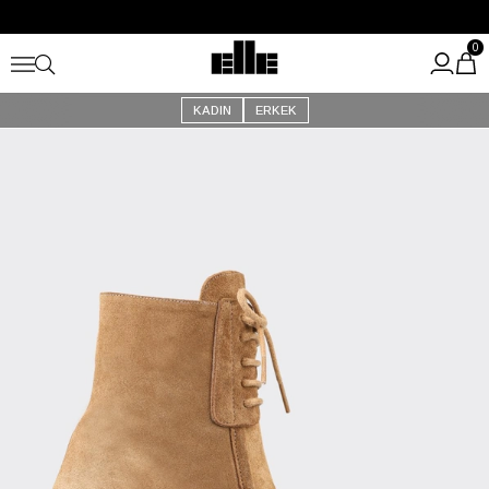
Büyük Yaz İndirimi Başladı!
Kargo Ücretsiz!
0
KADIN
ERKEK