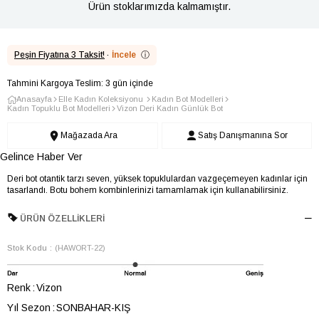
Ürün stoklarımızda kalmamıştır.
Peşin Fiyatına 3 Taksit!
·
İncele
ⓘ
Tahmini Kargoya Teslim: 3 gün içinde
Anasayfa
Elle Kadın Koleksiyonu
Kadın Bot Modelleri
Kadın Topuklu Bot Modelleri
Vizon Deri Kadın Günlük Bot
Mağazada Ara
Satış Danışmanına Sor
Gelince Haber Ver
Deri bot otantik tarzı seven, yüksek topuklulardan vazgeçemeyen kadınlar için
tasarlandı. Botu bohem kombinlerinizi tamamlamak için kullanabilirsiniz.
ÜRÜN ÖZELLIKLERI
Stok Kodu
(HAWORT-22)
Renk
Vizon
Yıl Sezon
SONBAHAR-KIŞ