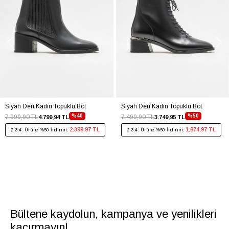
Siyah Deri Kadın Topuklu Bot
Siyah Deri Kadın Topuklu Bot
%40
%50
7.999,90 TL
7.499,90 TL
4.799,94 TL
3.749,95 TL
2.399,97 TL
1.874,97 TL
2.3.4. Ürüne %50 İndirim:
2.3.4. Ürüne %50 İndirim:
Bültene kaydolun, kampanya ve yenilikleri
kaçırmayın!