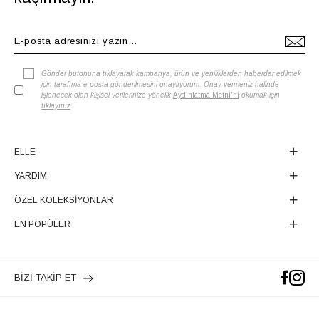
Gönder butonuna tıklayarak kampanya, ürün ve yeniliklerden haberdar edilmek
için tarafıma e-posta gönderilmesini onaylıyorum. Onay vermeniz halinde
işlenecek olan kişisel verilerinize yönelik
Aydınlatma Metni'ni
okumak için
tıklayınız
.
ELLE
YARDIM
ÖZEL KOLEKSİYONLAR
EN POPÜLER
BİZİ TAKİP ET