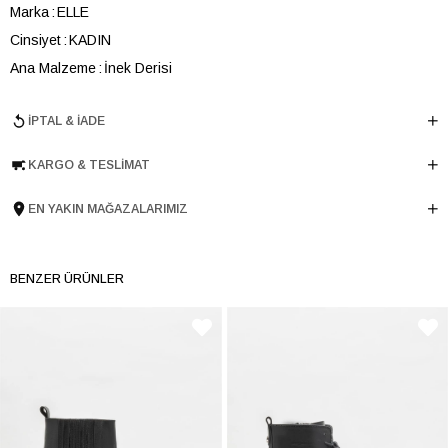
Marka
ELLE
Cinsiyet
KADIN
Ana Malzeme
İnek Derisi
Astar Malzemesi
Tekstil-Keçi Derisi
İPTAL & İADE
Topuk Boyu
7 cm
Taban Malzemesi
TERMO
KARGO & TESLIMAT
Ürün Cinsi
Günlük Orta Topuk
Menşei
TURKIYE
EN YAKIN MAĞAZALARIMIZ
Ürün Grubu
BOT
BENZER ÜRÜNLER