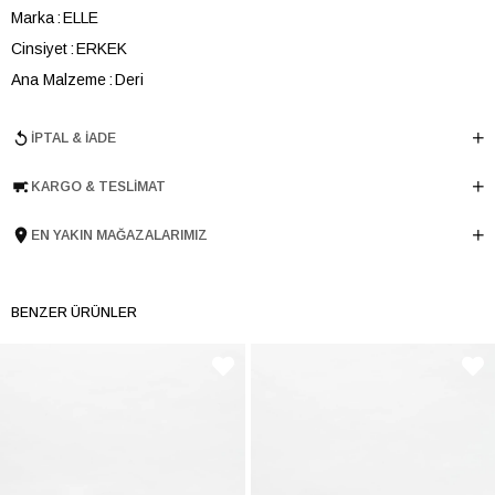
Marka
ELLE
Cinsiyet
ERKEK
Ana Malzeme
Deri
Astar Malzemesi
Deri
İPTAL & İADE
Topuk Boyu
4 cm
Taban Malzemesi
Poliüretan
KARGO & TESLIMAT
Ürün Cinsi
Düz
Taban Yüksekliği
2.5 cm
EN YAKIN MAĞAZALARIMIZ
Menşei
TURKIYE
Ürün Grubu
AYAKKABI
BENZER ÜRÜNLER