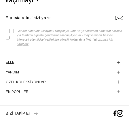
kaçırmayın!
Gönder butonuna tıklayarak kampanya, ürün ve yeniliklerden haberdar edilmek
için tarafıma e-posta gönderilmesini onaylıyorum. Onay vermeniz halinde
işlenecek olan kişisel verilerinize yönelik
Aydınlatma Metni'ni
okumak için
tıklayınız
.
ELLE
YARDIM
ÖZEL KOLEKSİYONLAR
EN POPÜLER
BİZİ TAKİP ET