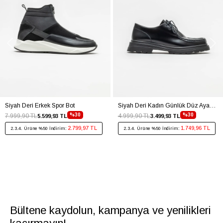
Siyah Deri Erkek Spor Bot
Siyah Deri Kadın Günlük Düz Ayakkabı
%30
%30
7.999,90 TL
4.999,90 TL
5.599,93 TL
3.499,93 TL
2.799,97 TL
1.749,96 TL
2.3.4. Ürüne %50 İndirim:
2.3.4. Ürüne %50 İndirim:
Bültene kaydolun, kampanya ve yenilikleri