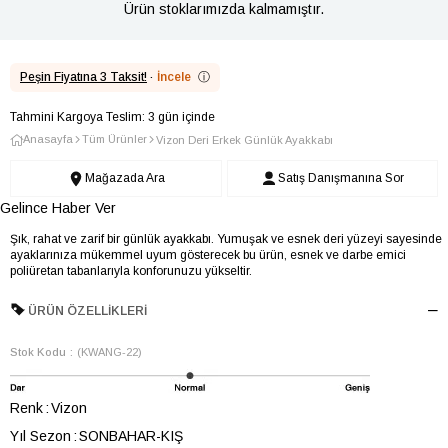
Ürün stoklarımızda kalmamıştır.
Peşin Fiyatına 3 Taksit!
·
İncele
ⓘ
Tahmini Kargoya Teslim: 3 gün içinde
Anasayfa
Tüm Ürünler
Vizon Deri Erkek Günlük Ayakkabı
Mağazada Ara
Satış Danışmanına Sor
Gelince Haber Ver
Şık, rahat ve zarif bir günlük ayakkabı. Yumuşak ve esnek deri yüzeyi sayesinde
ayaklarınıza mükemmel uyum gösterecek bu ürün, esnek ve darbe emici
poliüretan tabanlarıyla konforunuzu yükseltir.
ÜRÜN ÖZELLIKLERI
Stok Kodu
(KWANG-22)
Renk
Vizon
Yıl Sezon
SONBAHAR-KIŞ