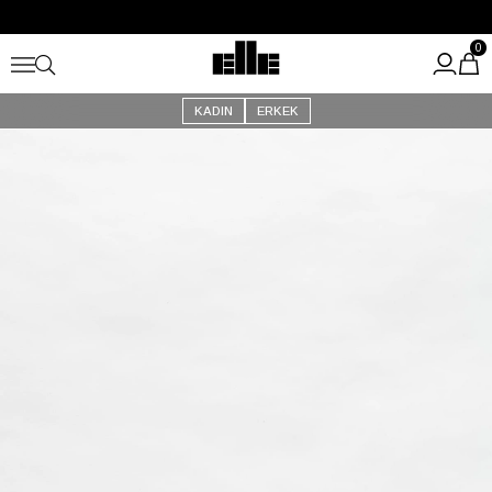
Büyük Yaz İndirimi Başladı!
Kargo Ücretsiz!
0
KADIN
ERKEK