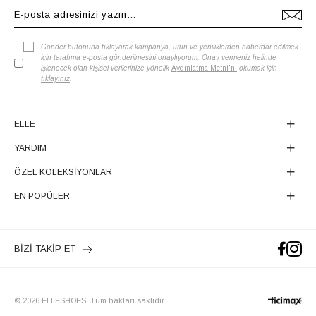
Gönder butonuna tıklayarak kampanya, ürün ve yeniliklerden haberdar edilmek
için tarafıma e-posta gönderilmesini onaylıyorum. Onay vermeniz halinde
işlenecek olan kişisel verilerinize yönelik
Aydınlatma Metni'ni
okumak için
tıklayınız
.
ELLE
YARDIM
ÖZEL KOLEKSİYONLAR
EN POPÜLER
BİZİ TAKİP ET
© 2026 ELLESHOES. Tüm hakları saklıdır.