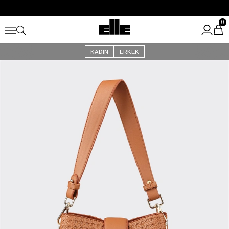
Büyük Yaz İndirimi Başladı!
Kargo Ücretsiz!
0
KADIN
ERKEK