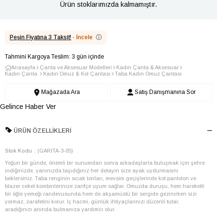
Ürün stoklarımızda kalmamıştır.
Peşin Fiyatına 3 Taksit!
·
İncele
ⓘ
Tahmini Kargoya Teslim: 3 gün içinde
Anasayfa
Çanta ve Aksesuar Modelleri
Kadın Çanta & Aksesuar
Kadın Çanta
Kadın Omuz & Kol Çantası
Taba Kadın Omuz Çantası
Mağazada Ara
Satış Danışmanına Sor
Gelince Haber Ver
ÜRÜN ÖZELLIKLERI
Stok Kodu
(GARITA-3-05)
Yoğun bir günde, önemli bir sunumdan sonra arkadaşlarla buluşmak için şehre
indiğinizde, yanınızda taşıdığınız her detayın size ayak uydurmasını
beklersiniz. Taba renginin sıcak tonları, mevsim geçişlerinde kot pantolon ve
blazer ceket kombinlerinize zarifçe uyum sağlar. Omuzda duruşu, hem hareketli
bir öğle yemeği randevusunda hem de akşamüstü bir sergide gezinirken sizi
yormaz, zarafetini korur. İç hacmi, günlük ihtiyaçlarınızı düzenli tutar,
aradığınızı anında bulmanıza yardımcı olur.