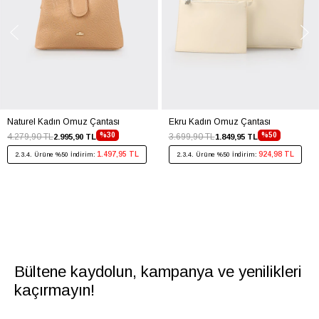
Naturel Kadın Omuz Çantası
Ekru Kadın Omuz Çantası
%30
%50
4.279,90 TL
3.699,90 TL
2.995,90 TL
1.849,95 TL
1.497,95 TL
924,98 TL
2.3.4. Ürüne %50 İndirim:
2.3.4. Ürüne %50 İndirim:
Bültene kaydolun, kampanya ve yenilikleri
kaçırmayın!