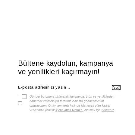
Bültene kaydolun, kampanya
ve yenilikleri kaçırmayın!
Gönder butonuna tıklayarak kampanya, ürün ve yeniliklerden
haberdar edilmek için tarafıma e-posta gönderilmesini
onaylıyorum. Onay vermeniz halinde işlenecek olan kişisel
verilerinize yönelik
Aydınlatma Metni'ni
okumak için
tıklayınız
.