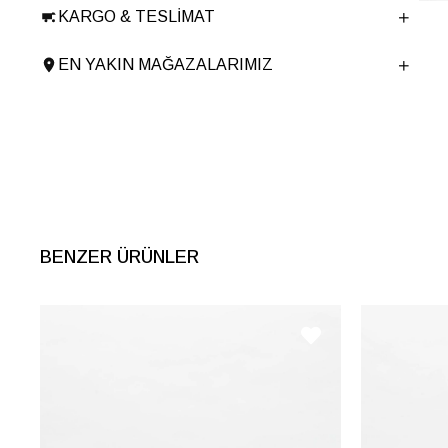
Derinlik
9 cm
KARGO & TESLIMAT
Ürün Cinsi
Çapraz Çanta
Tema
Animal Print
EN YAKIN MAĞAZALARIMIZ
Menşei
TURKIYE
Ürün Grubu
CANTA
BENZER ÜRÜNLER