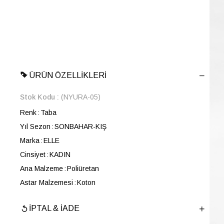
ÜRÜN ÖZELLIKLERI
Stok Kodu
(NYURA-05)
Renk
Taba
Yıl Sezon
SONBAHAR-KIŞ
Marka
ELLE
Cinsiyet
KADIN
Ana Malzeme
Poliüretan
Astar Malzemesi
Koton
En
20 cm
İPTAL & İADE
Boy
22 cm