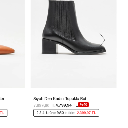
abı
Siyah Deri Kadın Topuklu Bot
G
%40
4.799,94 TL
7.999,90 TL
4
 TL
2.3.4. Ürüne %50 İndirim:
2.399,97 TL