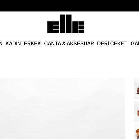
Büyük Yaz İndirimi Başladı!
Kargo Ücretsiz!
N
KADIN
ERKEK
ÇANTA & AKSESUAR
DERİ CEKET
GA