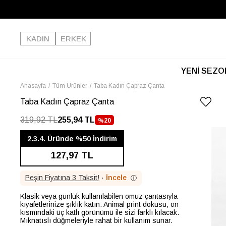
KADIN
ERKEK
YENİ SEZO
Anasayfa
Tüm Ürünler
Taba Kadın Çapraz Çanta
Taba Kadın Çapraz Çanta
319,92 TL
255,94 TL
%
20
İNDIRIM
2.3.4. Üründe %50 İndirim
127,97 TL
Peşin Fiyatına 3 Taksit!
·
İncele
ⓘ
Klasik veya günlük kullanılabilen omuz çantasıyla
kıyafetlerinize şıklık katın. Animal print dokusu, ön
kısmındaki üç katlı görünümü ile sizi farklı kılacak.
Mıknatıslı düğmeleriyle rahat bir kullanım sunar.