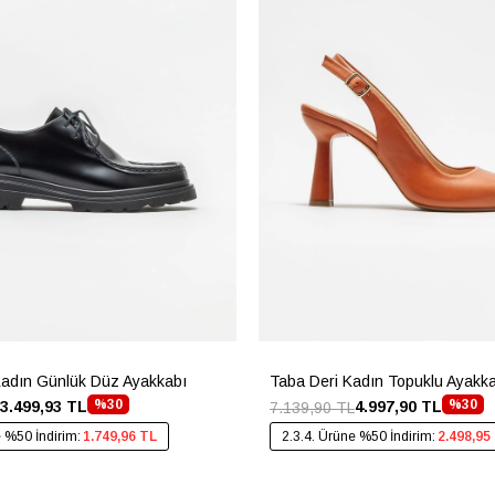
Kadın Günlük Düz Ayakkabı
Taba Deri Kadın Topuklu Ayakk
%30
%30
3.499,93 TL
4.997,90 TL
7.139,90 TL
e %50 İndirim:
1.749,96 TL
2.3.4. Ürüne %50 İndirim:
2.498,95