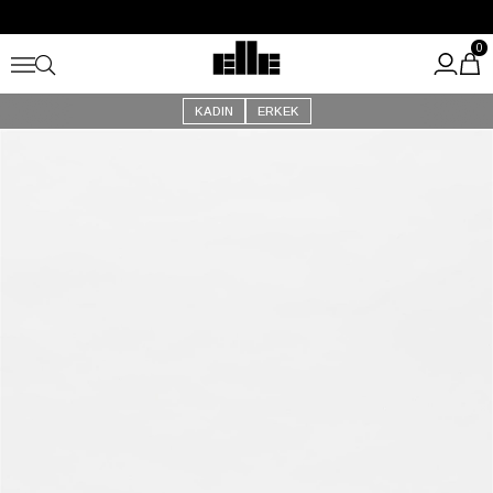
Büyük Yaz İndirimi Başladı!
Kargo Ücretsiz!
0
KADIN
ERKEK