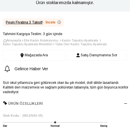
Ürün stoklarımızda kalmamıştır.
Peşin Fiyatına 3 Taksit!
·
İncele
ⓘ
Tahmini Kargoya Teslim: 3 gün içinde
Anasayfa
Elle Kadın Koleksiyonu
Kadın Topuklu Ayakkabı
Kalın Topuklu Ayakkabı Modelleri
Taba Deri Kadın Topuklu Ayakkabı
Mağazada Ara
Satış Danışmanına Sor
Gelince Haber Ver
Sizi okul yıllarınıza geri götürecek olan bu şık model, doll stilde tasarlandı.
Kaliteli deri malzemesi ve sağlam poliüretan tabanıyla, tüm gün boyunca konfor
vadediyor.
ÜRÜN ÖZELLIKLERI
Stok Kodu
(MILENAS-05)