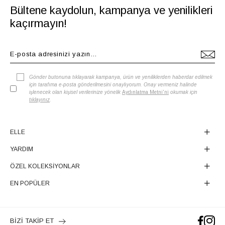
Bültene kaydolun, kampanya ve yenilikleri
kaçırmayın!
Gönder butonuna tıklayarak kampanya, ürün ve yeniliklerden haberdar edilmek
için tarafıma e-posta gönderilmesini onaylıyorum. Onay vermeniz halinde
işlenecek olan kişisel verilerinize yönelik
Aydınlatma Metni'ni
okumak için
tıklayınız
.
ELLE
YARDIM
ÖZEL KOLEKSİYONLAR
EN POPÜLER
BİZİ TAKİP ET