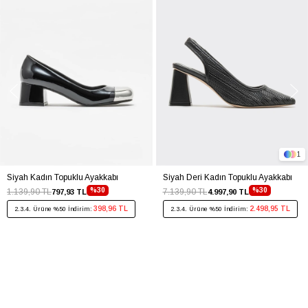
1
Siyah Kadın Topuklu Ayakkabı
Siyah Deri Kadın Topuklu Ayakkabı
%30
%30
1.139,90 TL
7.139,90 TL
797,93 TL
4.997,90 TL
398,96 TL
2.498,95 TL
2.3.4. Ürüne %50 İndirim:
2.3.4. Ürüne %50 İndirim: