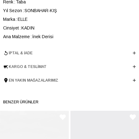
Renk
Taba
Yıl Sezon
SONBAHAR-KIŞ
Marka
ELLE
Cinsiyet
KADIN
Ana Malzeme
İnek Derisi
Astar Malzemesi
Poliüretan
İPTAL & İADE
Topuk Boyu
6 cm
Taban Malzemesi
Poliüretan
KARGO & TESLIMAT
Ürün Cinsi
Orta Topuk
Menşei
TURKIYE
EN YAKIN MAĞAZALARIMIZ
Ürün Grubu
AYAKKABI
BENZER ÜRÜNLER