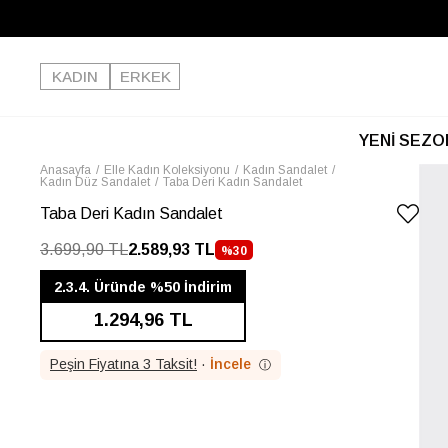
KADIN
ERKEK
YENİ SEZO
Anasayfa
Elle Kadın Koleksiyonu
Kadın Sandalet
Kadın Düz Sandalet
Taba Deri Kadın Sandalet
Taba Deri Kadın Sandalet
3.699,90 TL
2.589,93 TL
%
30
İNDIRIM
2.3.4. Üründe %50 İndirim
1.294,96 TL
Peşin Fiyatına 3 Taksit!
·
İncele
ⓘ