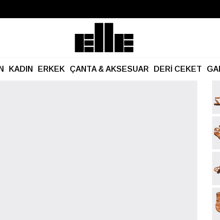
Büyük Yaz İndirimi Başladı!
Kargo Ücretsiz!
N
KADIN
ERKEK
ÇANTA & AKSESUAR
DERİ CEKET
GA