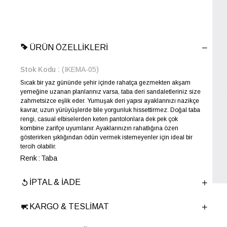
ÜRÜN ÖZELLIKLERI
Stok Kodu
(IKEMA-05)
Sıcak bir yaz gününde şehir içinde rahatça gezmekten akşam
yemeğine uzanan planlarınız varsa, taba deri sandaletleriniz size
zahmetsizce eşlik eder. Yumuşak deri yapısı ayaklarınızı nazikçe
kavrar, uzun yürüyüşlerde bile yorgunluk hissettirmez. Doğal taba
rengi, casual elbiselerden keten pantolonlara dek pek çok
kombine zarifçe uyumlanır. Ayaklarınızın rahatlığına özen
gösterirken şıklığından ödün vermek istemeyenler için ideal bir
tercih olabilir.
Renk
Taba
Yıl Sezon
İLKBAHAR-YAZ
İPTAL & İADE
Marka
ELLE
Cinsiyet
KADIN
KARGO & TESLIMAT
Ana Malzeme
İnek Derisi