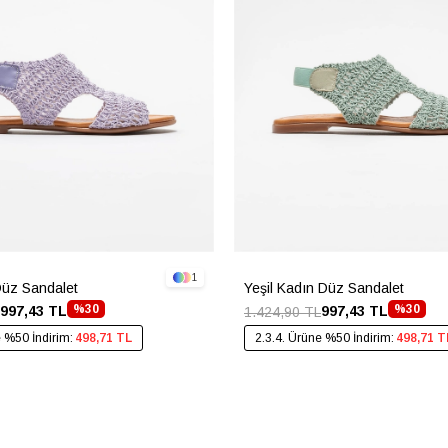
1
Düz Sandalet
Yeşil Kadın Düz Sandalet
%30
%30
997,43 TL
997,43 TL
1.424,90 TL
e %50 İndirim:
498,71 TL
2.3.4. Ürüne %50 İndirim:
498,71 T