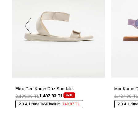
Ekru Deri Kadın Düz Sandalet
Mor Kadın 
%30
1.497,93 TL
2.139,90 TL
1.424,90 TL
2.3.4. Ürüne %50 İndirim:
748,97 TL
2.3.4. Ürün