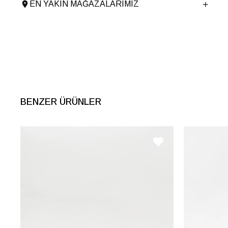
Astar Malzemesi
Keçi Derisi
EN YAKIN MAĞAZALARIMIZ
Topuk Boyu
1.5 cm
Taban Malzemesi
Poliüretan
Ürün Cinsi
Flat
Taban Yüksekliği
1.5 cm
Menşei
TURKIYE
Ürün Grubu
SANDALET
BENZER ÜRÜNLER