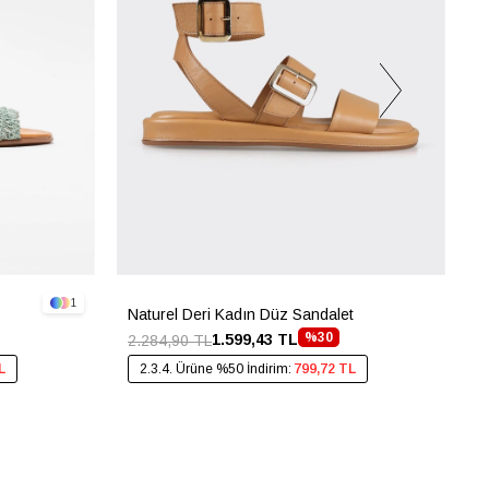
1
Naturel Deri Kadın Düz Sandalet
S
%30
1.599,43 TL
2.284,90 TL
5
L
2.3.4. Ürüne %50 İndirim:
799,72 TL