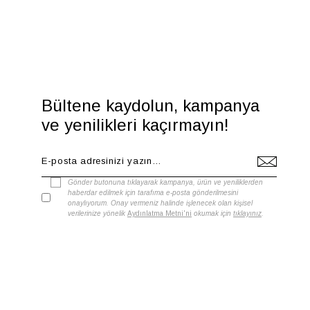
Bültene kaydolun, kampanya
ve yenilikleri kaçırmayın!
Gönder butonuna tıklayarak kampanya, ürün ve yeniliklerden
haberdar edilmek için tarafıma e-posta gönderilmesini
onaylıyorum. Onay vermeniz halinde işlenecek olan kişisel
verilerinize yönelik
Aydınlatma Metni'ni
okumak için
tıklayınız
.