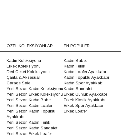
ÖZEL KOLEKSİYONLAR
EN POPÜLER
Kadın Koleksiyonu
Kadın Babet
Erkek Koleksiyonu
Kadın Terlik
Deri Ceket Koleksiyonu
Kadın Loafer Ayakkabı
Çanta & Aksesuar
Kadın Topuklu Ayakkabı
Garage Sale
Kadın Spor Ayakkabı
Yeni Sezon Kadın Koleksiyonu
Kadın Sandalet
Yeni Sezon Erkek Koleksiyonu
Erkek Günlük Ayakkabı
Yeni Sezon Kadın Babet
Erkek Klasik Ayakkabı
Yeni Sezon Kadın Loafer
Erkek Spor Ayakkabı
Yeni Sezon Kadın Topuklu
Erkek Loafer
Ayakkabı
Yeni Sezon Kadın Terlik
Yeni Sezon Kadın Sandalet
Yeni Sezon Erkek Loafer