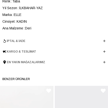
Renk
Taba
Yıl Sezon
İLKBAHAR-YAZ
Marka
ELLE
Cinsiyet
KADIN
Ana Malzeme
Deri
Astar Malzemesi
Deri
İPTAL & İADE
Topuk Boyu
3.5 cm
Taban Malzemesi
TERMO
KARGO & TESLIMAT
Ürün Cinsi
Loafer
Menşei
TURKIYE
EN YAKIN MAĞAZALARIMIZ
Ürün Grubu
AYAKKABI
İnternet Kategorisi
Babet/Loafer
BENZER ÜRÜNLER