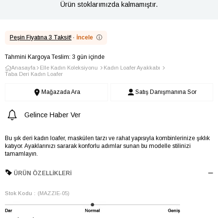
Ürün stoklarımızda kalmamıştır.
Peşin Fiyatına 3 Taksit!
·
İncele
ⓘ
Tahmini Kargoya Teslim: 3 gün içinde
Anasayfa
Elle Kadın Koleksiyonu
Kadın Loafer Ayakkabı
Taba Deri Kadın Loafer
Mağazada Ara
Satış Danışmanına Sor
Gelince Haber Ver
Bu şık deri kadın loafer, maskülen tarzı ve rahat yapısıyla kombinlerinize şıklık
katıyor. Ayaklarınızı sararak konforlu adımlar sunan bu modelle stilinizi
tamamlayın.
ÜRÜN ÖZELLIKLERI
Stok Kodu
(MAZZIE-05)