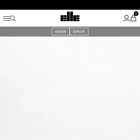
Büyük Yaz İndirimi Başladı!
Kargo Ücretsiz!
0
KADIN
ERKEK