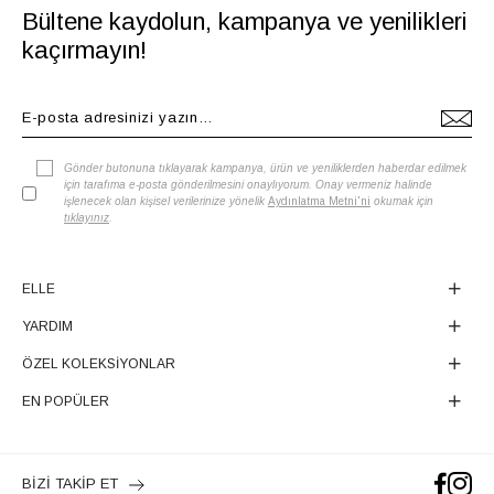
Bültene kaydolun, kampanya ve yenilikleri
kaçırmayın!
Gönder butonuna tıklayarak kampanya, ürün ve yeniliklerden haberdar edilmek
için tarafıma e-posta gönderilmesini onaylıyorum. Onay vermeniz halinde
işlenecek olan kişisel verilerinize yönelik
Aydınlatma Metni'ni
okumak için
tıklayınız
.
ELLE
YARDIM
ÖZEL KOLEKSİYONLAR
EN POPÜLER
BİZİ TAKİP ET