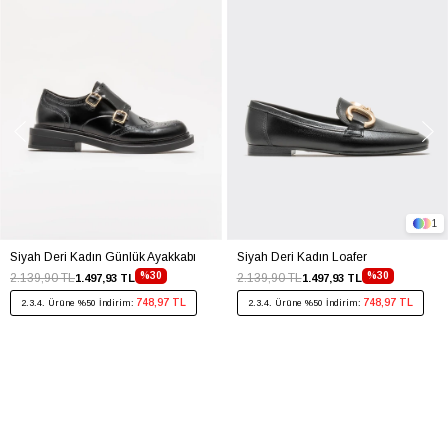
1
Siyah Deri Kadın Günlük Ayakkabı
Siyah Deri Kadın Loafer
%30
%30
2.139,90 TL
2.139,90 TL
1.497,93 TL
1.497,93 TL
748,97 TL
748,97 TL
2.3.4. Ürüne %50 İndirim:
2.3.4. Ürüne %50 İndirim: