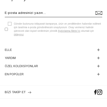
Gönder butonuna tıklayarak kampanya, ürün ve yeniliklerden haberdar edilmek
için tarafıma e-posta gönderilmesini onaylıyorum. Onay vermeniz halinde
işlenecek olan kişisel verilerinize yönelik
Aydınlatma Metni'ni
okumak için
tıklayınız
.
ELLE
YARDIM
ÖZEL KOLEKSİYONLAR
EN POPÜLER
BİZİ TAKİP ET