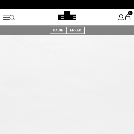
Büyük Yaz İndirimi Başladı!
Kargo Ücretsiz!
0
KADIN
ERKEK