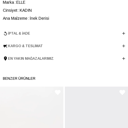
Marka
ELLE
Cinsiyet
KADIN
Ana Malzeme
İnek Derisi
Astar Malzemesi
Poliüretan
İPTAL & İADE
Topuk Boyu
4.5 cm
Taban Malzemesi
Poliüretan
KARGO & TESLIMAT
Ürün Cinsi
Loafer
Taban Yüksekliği
3.5 cm
EN YAKIN MAĞAZALARIMIZ
Menşei
TURKIYE
Ürün Grubu
AYAKKABI
BENZER ÜRÜNLER
İnternet Kategorisi
Babet/Loafer