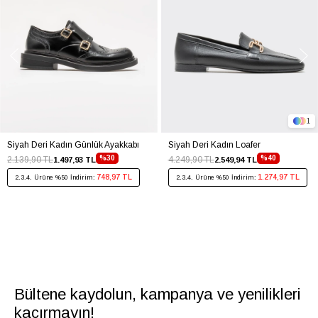
1
Siyah Deri Kadın Günlük Ayakkabı
Siyah Deri Kadın Loafer
%30
%40
2.139,90 TL
4.249,90 TL
1.497,93 TL
2.549,94 TL
748,97 TL
1.274,97 TL
2.3.4. Ürüne %50 İndirim:
2.3.4. Ürüne %50 İndirim:
Bültene kaydolun, kampanya ve yenilikleri
kaçırmayın!