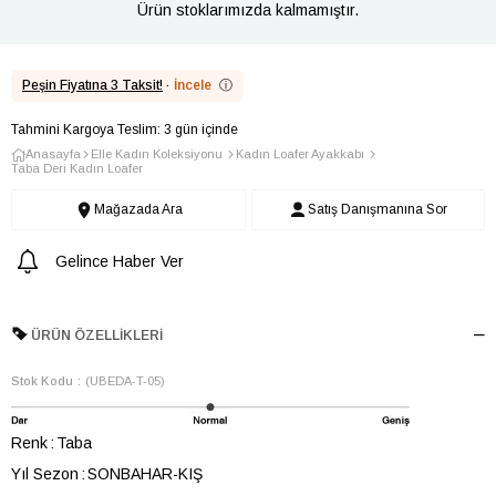
Ürün stoklarımızda kalmamıştır.
Peşin Fiyatına 3 Taksit!
·
İncele
ⓘ
Tahmini Kargoya Teslim: 3 gün içinde
Anasayfa
Elle Kadın Koleksiyonu
Kadın Loafer Ayakkabı
Taba Deri Kadın Loafer
Mağazada Ara
Satış Danışmanına Sor
Gelince Haber Ver
ÜRÜN ÖZELLIKLERI
Stok Kodu
(UBEDA-T-05)
Renk
Taba
Yıl Sezon
SONBAHAR-KIŞ