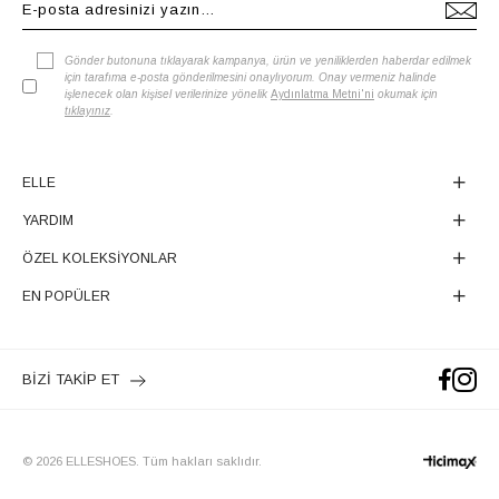
Gönder butonuna tıklayarak kampanya, ürün ve yeniliklerden haberdar edilmek
için tarafıma e-posta gönderilmesini onaylıyorum. Onay vermeniz halinde
işlenecek olan kişisel verilerinize yönelik
Aydınlatma Metni'ni
okumak için
tıklayınız
.
ELLE
YARDIM
ÖZEL KOLEKSİYONLAR
EN POPÜLER
BİZİ TAKİP ET
© 2026 ELLESHOES. Tüm hakları saklıdır.