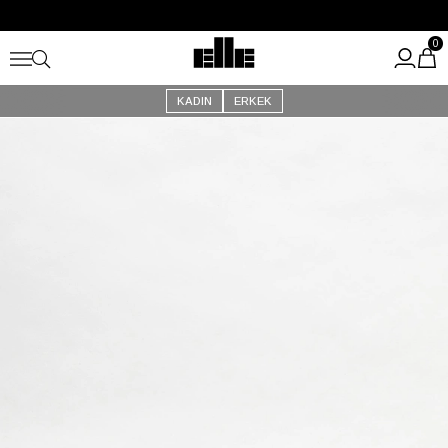
Büyük Yaz İndirimi Başladı!
Kargo Ücretsiz!
0
KADIN
ERKEK