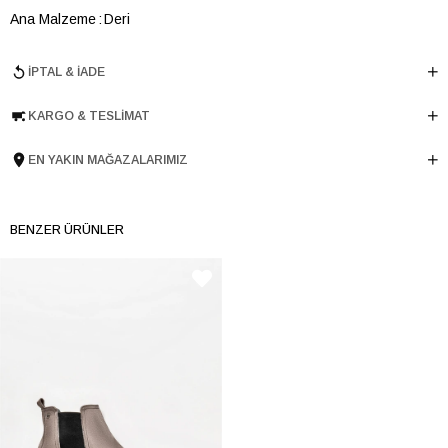
Ana Malzeme
Deri
Astar Malzemesi
Deri
İPTAL & İADE
Topuk Boyu
1.5 cm
Taban Malzemesi
TPU
KARGO & TESLIMAT
Ürün Cinsi
Loafer
Tema
Chaining
EN YAKIN MAĞAZALARIMIZ
Menşei
TURKIYE
Ürün Grubu
AYAKKABI
BENZER ÜRÜNLER
İnternet Kategorisi
Babet/Loafer