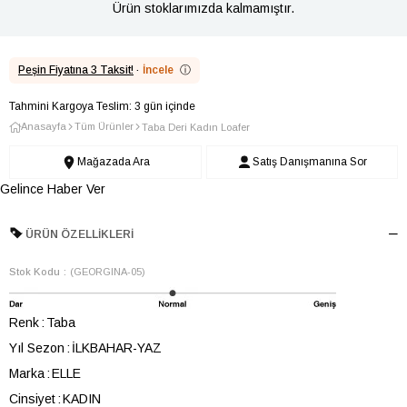
Ürün stoklarımızda kalmamıştır.
Peşin Fiyatına 3 Taksit!
·
İncele
ⓘ
Tahmini Kargoya Teslim: 3 gün içinde
Anasayfa
Tüm Ürünler
Taba Deri Kadın Loafer
Mağazada Ara
Satış Danışmanına Sor
Gelince Haber Ver
ÜRÜN ÖZELLIKLERI
Stok Kodu
(GEORGINA-05)
Renk
Taba
Yıl Sezon
İLKBAHAR-YAZ
Marka
ELLE
Cinsiyet
KADIN