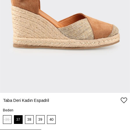
Taba Deri Kadın Espadril
Beden
36
37
38
39
40