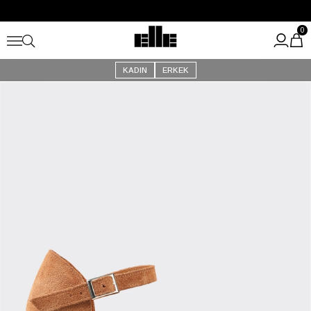
Büyük Yaz İndirimi Başladı!
Kargo Ücretsiz!
0
KADIN
ERKEK