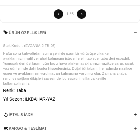
‹
›
1 / 5
ÜRÜN ÖZELLIKLERI
Stok Kodu
(EVGANIA-2-TB-05)
Hafta sonu kahvaltıdan sonra şehirde uzun bir yürüyüşe çıkarken,
ayaklarınızın hafif ve rahat kalmasını isteyenlere hitap eder taba deri espadril.
Yumuşak deri üst kısmı, gün boyu hava alırken ayaklarınızı nazikçe sarar; sıcak
yaz günlerinde dahi konfor hissedersiniz. Doğal jüt tabanı, her adımda nazikçe
esner ve ayaklarınızın yorulmadan kalmasına yardımcı olur. Zamansız taba
rengi ve sağlam dikişleri sayesinde, bu espadrili yıllarca keyifle
kullanabilirsiniz.
Renk
Taba
Yıl Sezon
İLKBAHAR-YAZ
Marka
ELLE
İPTAL & İADE
Cinsiyet
KADIN
Ana Malzeme
İnek Derisi-Jüt
KARGO & TESLIMAT
Astar Malzemesi
İnek Derisi