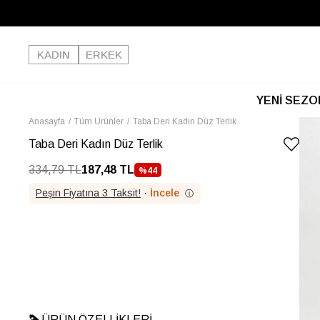
KADIN
ERKEK
YENİ SEZO
Anasayfa
Tüm Ürünler
Taba Deri Kadın Düz Terlik
Taba Deri Kadın Düz Terlik
334,79 TL
187,48 TL
%
44
İNDIRIM
Peşin Fiyatına 3 Taksit!
·
İncele
ⓘ
ÜRÜN ÖZELLIKLERI