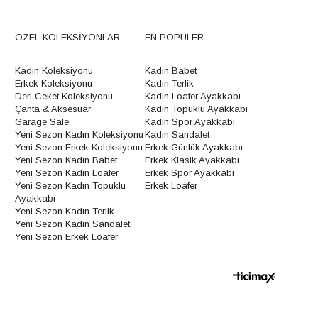
ÖZEL KOLEKSİYONLAR
EN POPÜLER
Kadın Koleksiyonu
Kadın Babet
Erkek Koleksiyonu
Kadın Terlik
Deri Ceket Koleksiyonu
Kadın Loafer Ayakkabı
Çanta & Aksesuar
Kadın Topuklu Ayakkabı
Garage Sale
Kadın Spor Ayakkabı
Yeni Sezon Kadın Koleksiyonu
Kadın Sandalet
Yeni Sezon Erkek Koleksiyonu
Erkek Günlük Ayakkabı
Yeni Sezon Kadın Babet
Erkek Klasik Ayakkabı
Yeni Sezon Kadın Loafer
Erkek Spor Ayakkabı
Yeni Sezon Kadın Topuklu
Erkek Loafer
Ayakkabı
Yeni Sezon Kadın Terlik
Yeni Sezon Kadın Sandalet
Yeni Sezon Erkek Loafer