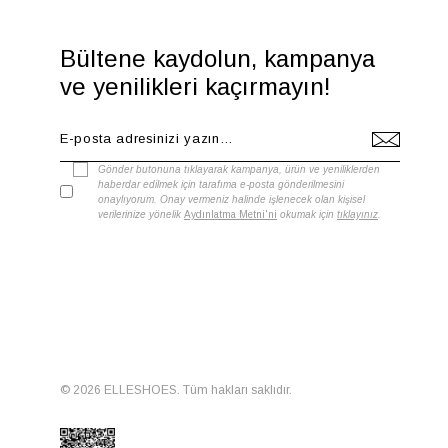
Bültene kaydolun, kampanya
ve yenilikleri kaçırmayın!
Gönder butonuna tıklayarak kampanya, ürün ve yeniliklerden
haberdar edilmek için tarafıma e-posta gönderilmesini
onaylıyorum. Onay vermeniz halinde işlenecek olan kişisel
verilerinize yönelik
Aydınlatma Metni'ni
okumak için
tıklayınız
.
© 2026 ELLESHOES. Tüm hakları saklıdır.