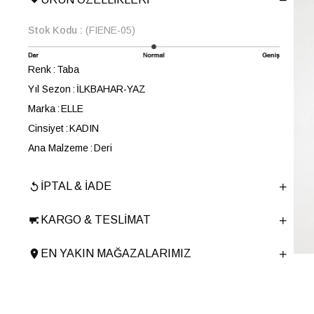
Stok Kodu
(FIENE-05)
Renk
Taba
Yıl Sezon
İLKBAHAR-YAZ
Marka
ELLE
Cinsiyet
KADIN
Ana Malzeme
Deri
Astar Malzemesi
Deri
İPTAL & İADE
Topuk Boyu
1.5 cm
Taban Malzemesi
TERMO
KARGO & TESLIMAT
Ürün Cinsi
Düz
Taban Yüksekliği
1.5 cm
EN YAKIN MAĞAZALARIMIZ
Menşei
TURKIYE
Ürün Grubu
TERLIK