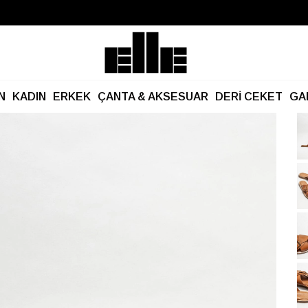
Büyük Yaz İndirimi Başladı!
Kargo Ücretsiz!
N
KADIN
ERKEK
ÇANTA & AKSESUAR
DERİ CEKET
GA