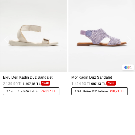
1
Ekru Deri Kadın Düz Sandalet
Mor Kadın Düz Sandalet
%30
%30
2.139,90 TL
1.424,90 TL
1.497,93 TL
997,43 TL
748,97 TL
498,71 TL
2.3.4. Ürüne %50 İndirim:
2.3.4. Ürüne %50 İndirim: