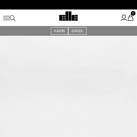
Büyük Yaz İndirimi Başladı!
Kargo Ücretsiz!
0
KADIN
ERKEK