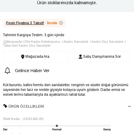
Ürün stoklarımızda kalmamıştır.
Peşin Fiyatına 3 Taksit!
·
İncele
ⓘ
Tahmini Kargoya Teslim: 3 gün içinde
Anasayfa
Elle Kadın Koleksiyonu
Kadın Sandalet
Kadın Düz Sandalet
Taba Deri Kadın Düz Sandalet
Mağazada Ara
Satış Danışmanına Sor
Gelince Haber Ver
Küt burunlu, kafes formlu deri sandaletler, renginin ve süetin doğal görünümü
sayesinde her tarz ve renkte giysiyle kolayca uyum gösterir. Darbe emisi ve
esnek termo tabanlarıyla da ayaklarınızı rahat tutar.
ÜRÜN ÖZELLIKLERI
Stok Kodu
(HUELMA-05)