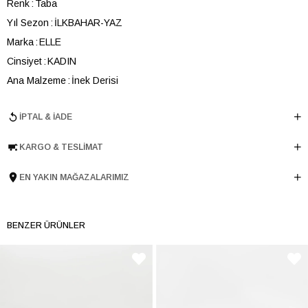
Renk
Taba
Yıl Sezon
İLKBAHAR-YAZ
Marka
ELLE
Cinsiyet
KADIN
Ana Malzeme
İnek Derisi
Astar Malzemesi
Keçi Derisi
İPTAL & İADE
Topuk Boyu
1 cm
Taban Malzemesi
TERMO
KARGO & TESLIMAT
Ürün Cinsi
Düz
Tema
Minimal
EN YAKIN MAĞAZALARIMIZ
Menşei
TURKIYE
Ürün Grubu
SANDALET
BENZER ÜRÜNLER