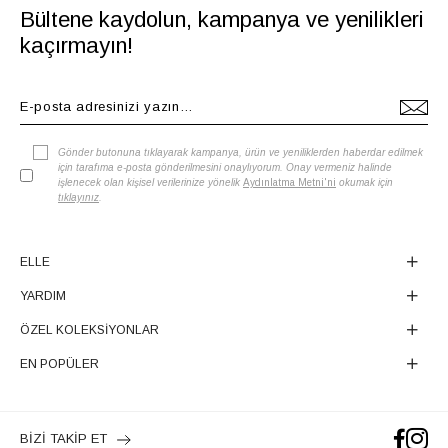
Bültene kaydolun, kampanya ve yenilikleri
kaçırmayın!
Gönder butonuna tıklayarak kampanya, ürün ve yeniliklerden haberdar edilmek
için tarafıma e-posta gönderilmesini onaylıyorum. Onay vermeniz halinde
işlenecek olan kişisel verilerinize yönelik
Aydınlatma Metni'ni
okumak için
tıklayınız
.
ELLE
YARDIM
ÖZEL KOLEKSİYONLAR
EN POPÜLER
BİZİ TAKİP ET