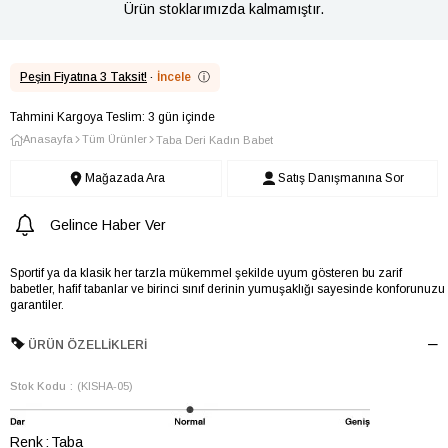
Ürün stoklarımızda kalmamıştır.
Peşin Fiyatına 3 Taksit!
·
İncele
ⓘ
Tahmini Kargoya Teslim: 3 gün içinde
Anasayfa
Tüm Ürünler
Taba Deri Kadın Babet
Mağazada Ara
Satış Danışmanına Sor
Gelince Haber Ver
Sportif ya da klasik her tarzla mükemmel şekilde uyum gösteren bu zarif
babetler, hafif tabanlar ve birinci sınıf derinin yumuşaklığı sayesinde konforunuzu
garantiler.
ÜRÜN ÖZELLIKLERI
Stok Kodu
(KISHA-05)
Renk
Taba