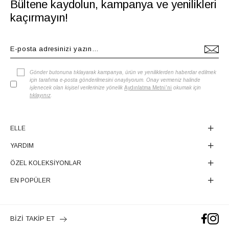
Bültene kaydolun, kampanya ve yenilikleri
kaçırmayın!
Gönder butonuna tıklayarak kampanya, ürün ve yeniliklerden haberdar edilmek
için tarafıma e-posta gönderilmesini onaylıyorum. Onay vermeniz halinde
işlenecek olan kişisel verilerinize yönelik
Aydınlatma Metni'ni
okumak için
tıklayınız
.
ELLE
YARDIM
ÖZEL KOLEKSİYONLAR
EN POPÜLER
BİZİ TAKİP ET