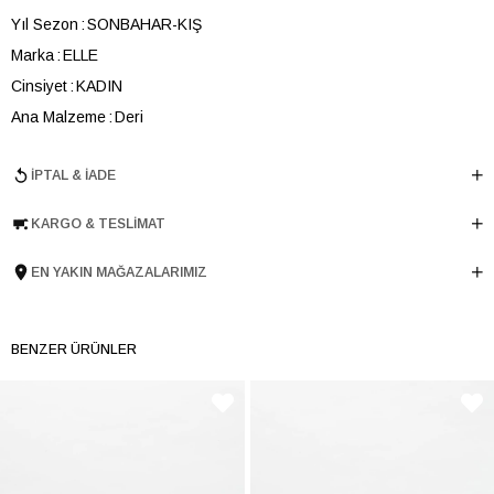
Yıl Sezon
SONBAHAR-KIŞ
Marka
ELLE
Cinsiyet
KADIN
Ana Malzeme
Deri
Astar Malzemesi
Deri
İPTAL & İADE
Topuk Boyu
0.5 cm
Taban Malzemesi
TPU
KARGO & TESLIMAT
Ürün Cinsi
Babet
Tema
Romantic
EN YAKIN MAĞAZALARIMIZ
Menşei
TURKIYE
Ürün Grubu
AYAKKABI
BENZER ÜRÜNLER
İnternet Kategorisi
Babet/Loafer