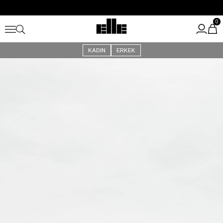
Büyük Yaz İndirimi Başladı!
Kargo Ücretsiz!
0
KADIN
ERKEK