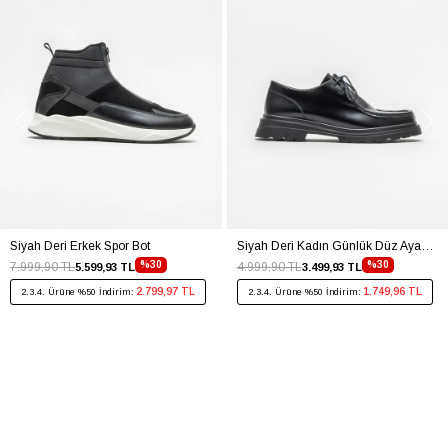
Siyah Deri Erkek Spor Bot
Siyah Deri Kadın Günlük Düz Ayakkabı
%30
%30
7.999,90 TL
4.999,90 TL
5.599,93 TL
3.499,93 TL
2.799,97 TL
1.749,96 TL
2.3.4. Ürüne %50 İndirim:
2.3.4. Ürüne %50 İndirim: