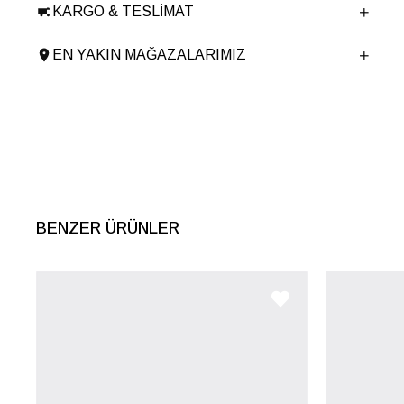
KARGO & TESLIMAT
Ürün Cinsi
Spor
Taban Yüksekliği
3 cm
EN YAKIN MAĞAZALARIMIZ
Menşei
TURKIYE
Ürün Grubu
BOT
İnternet Kategorisi
Spor Ayakkabı
BENZER ÜRÜNLER