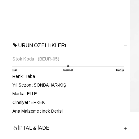
ÜRÜN ÖZELLIKLERI
Stok Kodu
(BEUR-05)
Renk
Taba
Yıl Sezon
SONBAHAR-KIŞ
Marka
ELLE
Cinsiyet
ERKEK
Ana Malzeme
İnek Derisi
Astar Malzemesi
Keçi Derisi
İPTAL & İADE
Topuk Boyu
3 cm
Taban Malzemesi
EVA