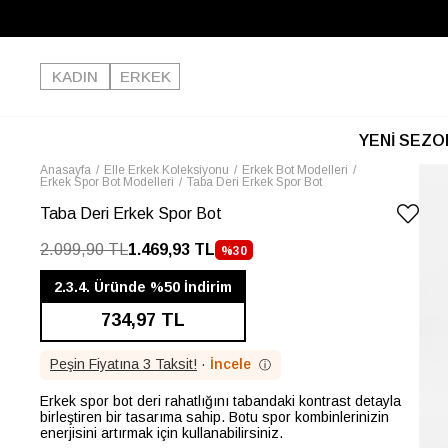
KADIN
ERKEK
YENİ SEZO
Anasayfa
Elle Erkek Koleksiyonu
Erkek Bot Modelleri
Erkek Spor Bot Modelleri
Taba Deri Erkek Spor Bot
Taba Deri Erkek Spor Bot
2.099,90 TL
1.469,93 TL
%
30
İNDIRIM
2.3.4. Üründe %50 İndirim
734,97 TL
Peşin Fiyatına 3 Taksit!
·
İncele
ⓘ
Erkek spor bot deri rahatlığını tabandaki kontrast detayla
birleştiren bir tasarıma sahip. Botu spor kombinlerinizin
enerjisini artırmak için kullanabilirsiniz.