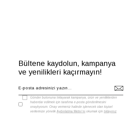
Bültene kaydolun, kampanya
ve yenilikleri kaçırmayın!
Gönder butonuna tıklayarak kampanya, ürün ve yeniliklerden
haberdar edilmek için tarafıma e-posta gönderilmesini
onaylıyorum. Onay vermeniz halinde işlenecek olan kişisel
verilerinize yönelik
Aydınlatma Metni'ni
okumak için
tıklayınız
.