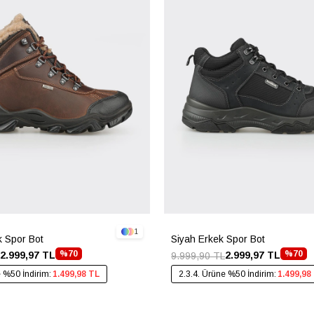
1
 Spor Bot
Siyah Erkek Spor Bot
%70
%70
2.999,97 TL
2.999,97 TL
9.999,90 TL
e %50 İndirim:
1.499,98 TL
2.3.4. Ürüne %50 İndirim:
1.499,98