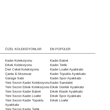
ÖZEL KOLEKSİYONLAR
EN POPÜLER
Kadın Koleksiyonu
Kadın Babet
Erkek Koleksiyonu
Kadın Terlik
Deri Ceket Koleksiyonu
Kadın Loafer Ayakkabı
Çanta & Aksesuar
Kadın Topuklu Ayakkabı
Garage Sale
Kadın Spor Ayakkabı
Yeni Sezon Kadın Koleksiyonu
Kadın Sandalet
Yeni Sezon Erkek Koleksiyonu
Erkek Günlük Ayakkabı
Yeni Sezon Kadın Babet
Erkek Klasik Ayakkabı
Yeni Sezon Kadın Loafer
Erkek Spor Ayakkabı
Yeni Sezon Kadın Topuklu
Erkek Loafer
Ayakkabı
Yeni Sezon Kadın Terlik