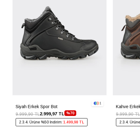
1
Siyah Erkek Spor Bot
Kahve Erkek
%70
2.999,97 TL
9.999,90 TL
9.999,90 TL
2.3.4. Ürüne %50 İndirim:
1.499,98 TL
2.3.4. Ürün