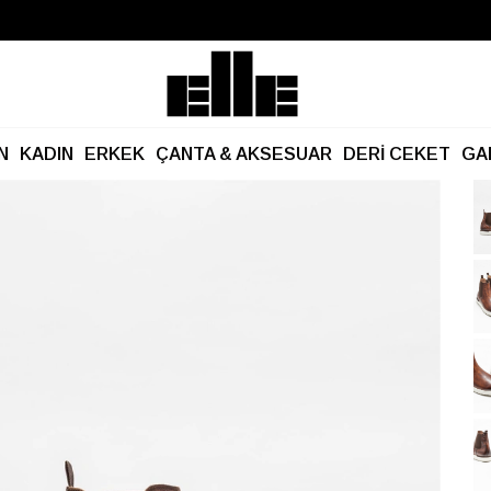
Büyük Yaz İndirimi Başladı!
Kargo Ücretsiz!
N
KADIN
ERKEK
ÇANTA & AKSESUAR
DERİ CEKET
GA