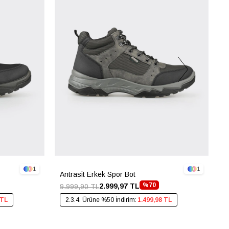
1
1
Antrasit Erkek Spor Bot
S
%70
2.999,97 TL
9.999,90 TL
9
 TL
2.3.4. Ürüne %50 İndirim:
1.499,98 TL