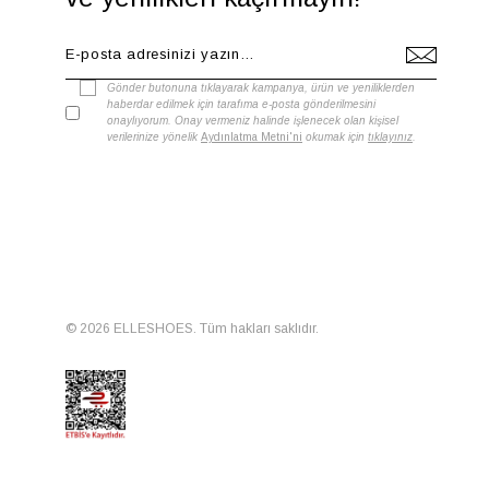
Gönder butonuna tıklayarak kampanya, ürün ve yeniliklerden
haberdar edilmek için tarafıma e-posta gönderilmesini
onaylıyorum. Onay vermeniz halinde işlenecek olan kişisel
verilerinize yönelik
Aydınlatma Metni'ni
okumak için
tıklayınız
.
© 2026 ELLESHOES. Tüm hakları saklıdır.