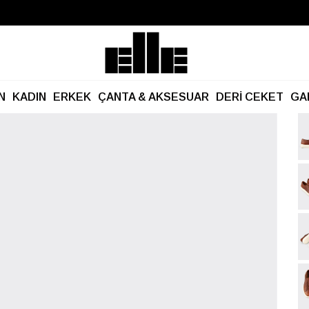
Büyük Yaz İndirimi Başladı!
Kargo Ücretsiz!
N
KADIN
ERKEK
ÇANTA & AKSESUAR
DERİ CEKET
GA