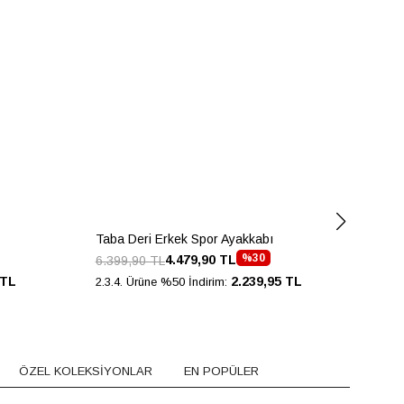
Taba Deri Erkek Spor Ayakkabı
Tab
%30
4.479,90 TL
6.399,90 TL
4.9
 TL
2.239,95 TL
2.3.4. Ürüne %50 İndirim:
2.3.
ÖZEL KOLEKSİYONLAR
EN POPÜLER