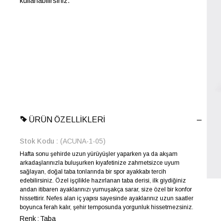
kullanabilirsiniz.
ÜRÜN ÖZELLIKLERI
Stok Kodu
(ACUNA-1-05)
Hafta sonu şehirde uzun yürüyüşler yaparken ya da akşam
arkadaşlarınızla buluşurken kıyafetinize zahmetsizce uyum
sağlayan, doğal taba tonlarında bir spor ayakkabı tercih
edebilirsiniz. Özel işçilikle hazırlanan taba derisi, ilk giydiğiniz
andan itibaren ayaklarınızı yumuşakça sarar, size özel bir konfor
hissettirir. Nefes alan iç yapısı sayesinde ayaklarınız uzun saatler
boyunca ferah kalır, şehir temposunda yorgunluk hissetmezsiniz.
Renk
Taba