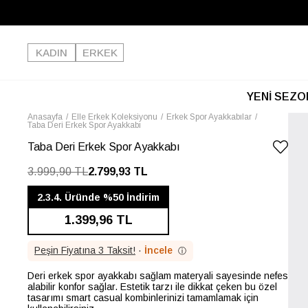
KADIN
ERKEK
YENİ SEZO
Anasayfa
Elle Erkek Koleksiyonu
Erkek Spor Ayakkabılar
Taba Deri Erkek Spor Ayakkabı
Taba Deri Erkek Spor Ayakkabı
3.999,90 TL
2.799,93 TL
2.3.4. Üründe %50 İndirim
1.399,96 TL
Peşin Fiyatına 3 Taksit!
·
İncele
ⓘ
Deri erkek spor ayakkabı sağlam materyali sayesinde nefes
alabilir konfor sağlar. Estetik tarzı ile dikkat çeken bu özel
tasarımı smart casual kombinlerinizi tamamlamak için