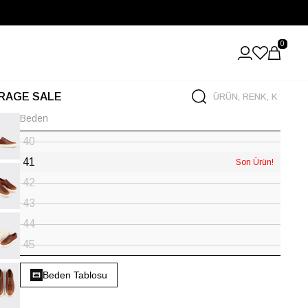
0
RAGE SALE
Beden
40
41
Son Ürün!
42
43
44
45
Beden Tablosu