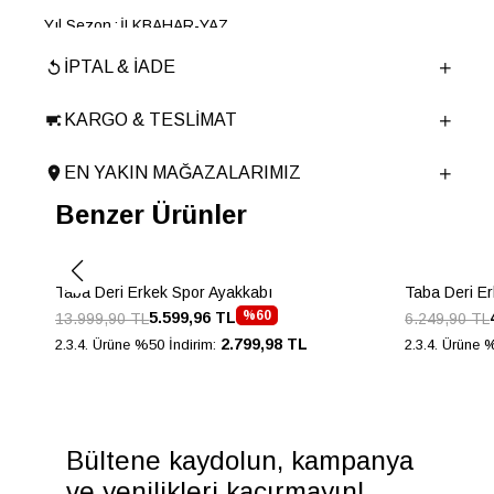
Yıl Sezon
İLKBAHAR-YAZ
Marka
ELLE
İPTAL & İADE
Cinsiyet
ERKEK
Ana Malzeme
İnek Derisi
KARGO & TESLIMAT
Astar Malzemesi
İnek Derisi
EN YAKIN MAĞAZALARIMIZ
Topuk Boyu
4 cm
Benzer Ürünler
Taban Malzemesi
EVA
Ürün Cinsi
Bağcıklı
Taban Yüksekliği
4 cm
Taba Deri Erkek Spor Ayakkabı
Taba Deri E
Menşei
TURKIYE
%60
5.599,96 TL
13.999,90 TL
6.249,90 TL
Ürün Grubu
AYAKKABI
2.799,98 TL
2.3.4. Ürüne %50 İndirim:
2.3.4. Ürüne 
Bültene kaydolun, kampanya
ve yenilikleri kaçırmayın!