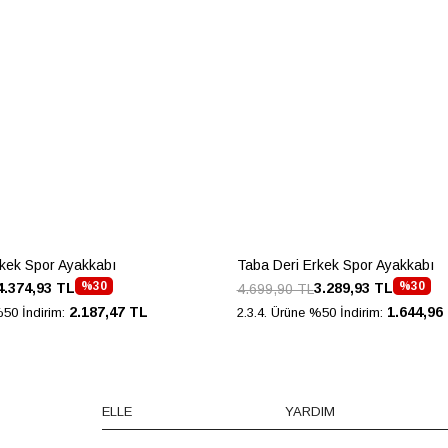
rkek Spor Ayakkabı
Taba Deri Erkek Spor Ayakkabı
%30
%30
4.374,93 TL
3.289,93 TL
4.699,90 TL
2.187,47 TL
1.644,96
%50 İndirim:
2.3.4. Ürüne %50 İndirim:
ELLE
YARDIM