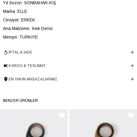
Yıl Sezon
SONBAHAR-KIŞ
Marka
ELLE
Cinsiyet
ERKEK
Ana Malzeme
İnek Derisi
Menşei
TURKIYE
Ürün Grubu
KEMER
İPTAL & İADE
KARGO & TESLIMAT
EN YAKIN MAĞAZALARIMIZ
BENZER ÜRÜNLER