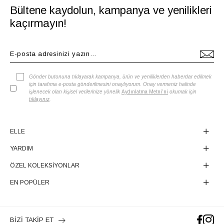
Bültene kaydolun, kampanya ve yenilikleri
kaçırmayın!
Gönder butonuna tıklayarak kampanya, ürün ve yeniliklerden haberdar edilmek
için tarafıma e-posta gönderilmesini onaylıyorum. Onay vermeniz halinde
işlenecek olan kişisel verilerinize yönelik
Aydınlatma Metni'ni
okumak için
tıklayınız
.
ELLE
YARDIM
ÖZEL KOLEKSİYONLAR
EN POPÜLER
BİZİ TAKİP ET