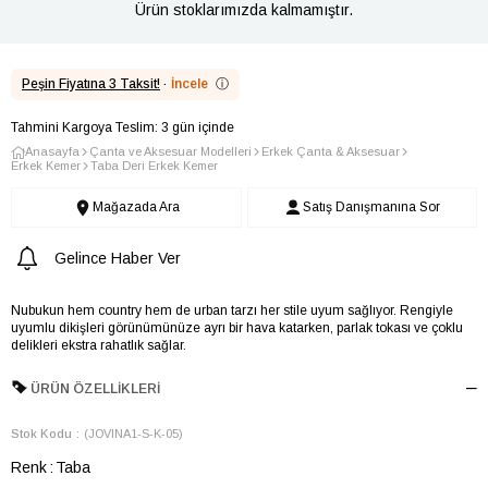
Ürün stoklarımızda kalmamıştır.
Peşin Fiyatına 3 Taksit!
·
İncele
ⓘ
Tahmini Kargoya Teslim: 3 gün içinde
Anasayfa
Çanta ve Aksesuar Modelleri
Erkek Çanta & Aksesuar
Erkek Kemer
Taba Deri Erkek Kemer
Mağazada Ara
Satış Danışmanına Sor
Gelince Haber Ver
Nubukun hem country hem de urban tarzı her stile uyum sağlıyor. Rengiyle
uyumlu dikişleri görünümünüze ayrı bir hava katarken, parlak tokası ve çoklu
delikleri ekstra rahatlık sağlar.
ÜRÜN ÖZELLIKLERI
Stok Kodu
(JOVINA1-S-K-05)
Renk
Taba