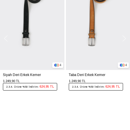
4
4
Siyah Deri Erkek Kemer
Taba Deri Erkek Kemer
1.249,90 TL
1.249,90 TL
624,95 TL
624,95 TL
2.3.4. Ürüne %50 İndirim:
2.3.4. Ürüne %50 İndirim: