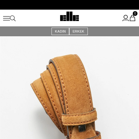
Büyük Yaz İndirimi Başladı!
Kargo Ücretsiz!
0
KADIN
ERKEK