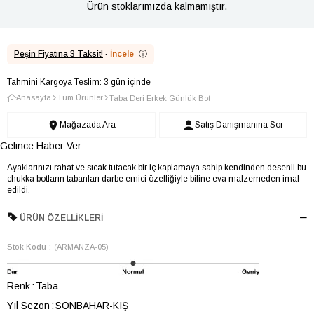
Ürün stoklarımızda kalmamıştır.
Peşin Fiyatına 3 Taksit!
·
İncele
ⓘ
Tahmini Kargoya Teslim: 3 gün içinde
Anasayfa
Tüm Ürünler
Taba Deri Erkek Günlük Bot
Mağazada Ara
Satış Danışmanına Sor
Gelince Haber Ver
Ayaklarınızı rahat ve sıcak tutacak bir iç kaplamaya sahip kendinden desenli bu
chukka botların tabanları darbe emici özelliğiyle biline eva malzemeden imal
edildi.
ÜRÜN ÖZELLIKLERI
Stok Kodu
(ARMANZA-05)
Renk
Taba
Yıl Sezon
SONBAHAR-KIŞ