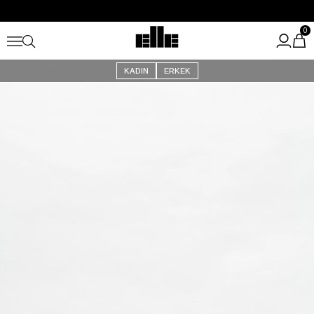
Büyük Yaz İndirimi Başladı!
Kargo Ücretsiz!
0
KADIN
ERKEK