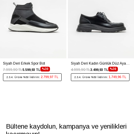
Siyah Deri Erkek Spor Bot
Siyah Deri Kadın Günlük Düz Ayakkabı
%30
%30
7.999,90 TL
4.999,90 TL
5.599,93 TL
3.499,93 TL
2.799,97 TL
1.749,96 TL
2.3.4. Ürüne %50 İndirim:
2.3.4. Ürüne %50 İndirim:
Bültene kaydolun, kampanya ve yenilikleri