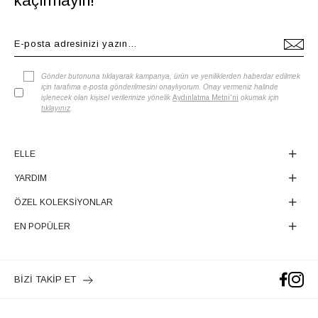
kaçırmayın!
Gönder butonuna tıklayarak kampanya, ürün ve yeniliklerden haberdar edilmek
için tarafıma e-posta gönderilmesini onaylıyorum. Onay vermeniz halinde
işlenecek olan kişisel verilerinize yönelik
Aydınlatma Metni'ni
okumak için
tıklayınız
.
ELLE
YARDIM
ÖZEL KOLEKSİYONLAR
EN POPÜLER
BİZİ TAKİP ET