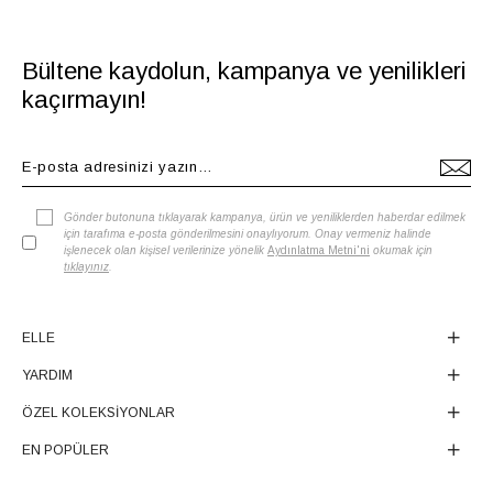
Bültene kaydolun, kampanya ve yenilikleri
kaçırmayın!
Gönder butonuna tıklayarak kampanya, ürün ve yeniliklerden haberdar edilmek
için tarafıma e-posta gönderilmesini onaylıyorum. Onay vermeniz halinde
işlenecek olan kişisel verilerinize yönelik
Aydınlatma Metni'ni
okumak için
tıklayınız
.
ELLE
YARDIM
ÖZEL KOLEKSİYONLAR
EN POPÜLER