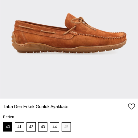
Taba Deri Erkek Günlük Ayakkabı
Beden
40
41
42
43
44
45