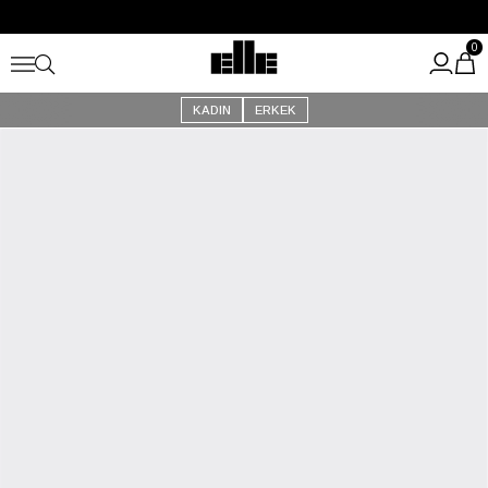
Büyük Yaz İndirimi Başladı!
Kargo Ücretsiz!
0
KADIN
ERKEK