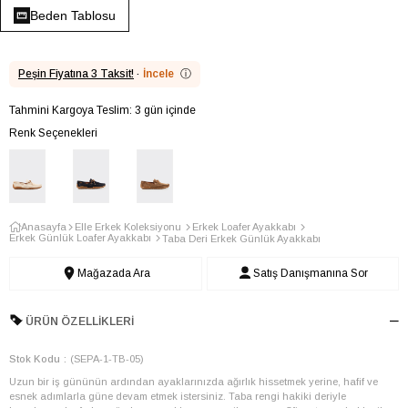
Beden Tablosu
Peşin Fiyatına 3 Taksit!
·
İncele
ⓘ
Tahmini Kargoya Teslim: 3 gün içinde
Renk Seçenekleri
Anasayfa
Elle Erkek Koleksiyonu
Erkek Loafer Ayakkabı
Erkek Günlük Loafer Ayakkabı
Taba Deri Erkek Günlük Ayakkabı
Mağazada Ara
Satış Danışmanına Sor
ÜRÜN ÖZELLIKLERI
Stok Kodu
(SEPA-1-TB-05)
Uzun bir iş gününün ardından ayaklarınızda ağırlık hissetmek yerine, hafif ve
esnek adımlarla güne devam etmek istersiniz. Taba rengi hakiki deriyle