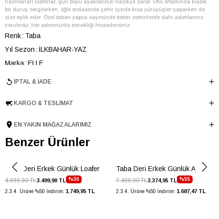
hazırlanan loaferlar, gün boyu ayaklarınızı nazikçe sarar. Ofis ortamında klasik
bir duruş sergilerken, öğle molasında şehir içinde kısa yürüyüşler yaparken de
size eşlik eder. Özel taban yapısı sayesinde beton zeminlerde dahi adımlarınız
yorulmaz, her adımınızda esnekliği hissedersiniz.
Renk
Taba
Yıl Sezon
İLKBAHAR-YAZ
Marka
ELLE
Cinsiyet
ERKEK
İPTAL & İADE
Ana Malzeme
İnek Derisi
KARGO & TESLIMAT
Astar Malzemesi
İnek Derisi
Topuk Boyu
2 cm
EN YAKIN MAĞAZALARIMIZ
Taban Malzemesi
Kauçuk
Benzer Ürünler
Ürün Cinsi
Driver
Taban Yüksekliği
2 cm
Taba Deri Erkek Günlük Loafer
Taba Deri Erkek Günlük Ayakkabı
Menşei
TURKIYE
%30
%55
4.999,90 TL
7.499,90 TL
3.499,90 TL
3.374,95 TL
Ürün Grubu
AYAKKABI
1.749,95 TL
1.687,47 TL
2.3.4. Ürüne %50 İndirim:
2.3.4. Ürüne %50 İndirim: