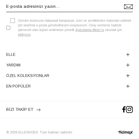
Gönder butonuna tıklayarak kampanya, ürün ve yeniliklerden haberdar edilmek
için tarafıma e-posta gönderilmesini onaylıyorum. Onay vermeniz halinde
işlenecek olan kişisel verilerinize yönelik
Aydınlatma Metni'ni
okumak için
tıklayınız
.
ELLE
YARDIM
ÖZEL KOLEKSİYONLAR
EN POPÜLER
BİZİ TAKİP ET
© 2026 ELLESHOES. Tüm hakları saklıdır.