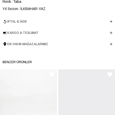
Renk
Taba
Yıl Sezon
İLKBAHAR-YAZ
Marka
ELLE
İPTAL & İADE
Cinsiyet
ERKEK
Ana Malzeme
İnek Derisi
KARGO & TESLIMAT
Astar Malzemesi
İnek Derisi
EN YAKIN MAĞAZALARIMIZ
Topuk Boyu
2.5 cm
Taban Malzemesi
EVA
Ürün Cinsi
Loafer
BENZER ÜRÜNLER
Taban Yüksekliği
2.5 cm
Menşei
TURKIYE
Ürün Grubu
AYAKKABI
İnternet Kategorisi
Babet/Loafer