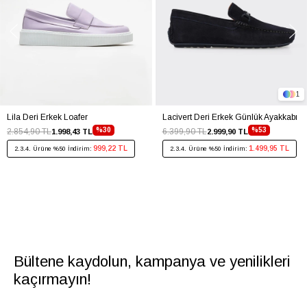
1
Lila Deri Erkek Loafer
Lacivert Deri Erkek Günlük Ayakkabı
%30
%53
2.854,90 TL
6.399,90 TL
1.998,43 TL
2.999,90 TL
999,22 TL
1.499,95 TL
2.3.4. Ürüne %50 İndirim:
2.3.4. Ürüne %50 İndirim:
Bültene kaydolun, kampanya ve yenilikleri
kaçırmayın!