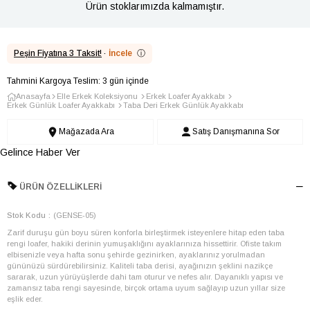
Ürün stoklarımızda kalmamıştır.
Peşin Fiyatına 3 Taksit!
·
İncele
ⓘ
Tahmini Kargoya Teslim: 3 gün içinde
Anasayfa
Elle Erkek Koleksiyonu
Erkek Loafer Ayakkabı
Erkek Günlük Loafer Ayakkabı
Taba Deri Erkek Günlük Ayakkabı
Mağazada Ara
Satış Danışmanına Sor
Gelince Haber Ver
ÜRÜN ÖZELLIKLERI
Stok Kodu
(GENSE-05)
Zarif duruşu gün boyu süren konforla birleştirmek isteyenlere hitap eden taba
rengi loafer, hakiki derinin yumuşaklığını ayaklarınıza hissettirir. Ofiste takım
elbisenizle veya hafta sonu şehirde gezinirken, ayaklarınız yorulmadan
gününüzü sürdürebilirsiniz. Kaliteli taba derisi, ayağınızın şeklini nazikçe
sararak, uzun yürüyüşlerde dahi tam oturur ve nefes alır. Dayanıklı yapısı ve
zamansız taba rengi sayesinde, birçok ortama uyum sağlayıp uzun yıllar size
eşlik eder.