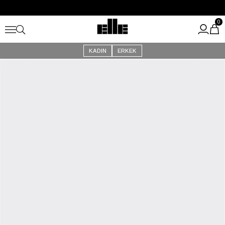
Büyük Yaz İndirimi Başladı!
Kargo Ücretsiz!
0
KADIN
ERKEK