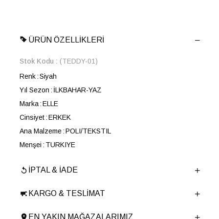
ÜRÜN ÖZELLIKLERI
Stok Kodu
(TEDDY-01)
Renk
Siyah
Yıl Sezon
İLKBAHAR-YAZ
Marka
ELLE
Cinsiyet
ERKEK
Ana Malzeme
POLI/TEKSTIL
Menşei
TURKIYE
Ürün Grubu
AYAKKABI
İPTAL & İADE
KARGO & TESLIMAT
EN YAKIN MAĞAZALARIMIZ