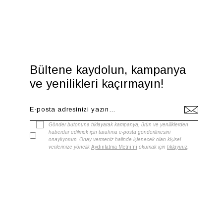
Bültene kaydolun, kampanya
ve yenilikleri kaçırmayın!
Gönder butonuna tıklayarak kampanya, ürün ve yeniliklerden
haberdar edilmek için tarafıma e-posta gönderilmesini
onaylıyorum. Onay vermeniz halinde işlenecek olan kişisel
verilerinize yönelik
Aydınlatma Metni'ni
okumak için
tıklayınız
.