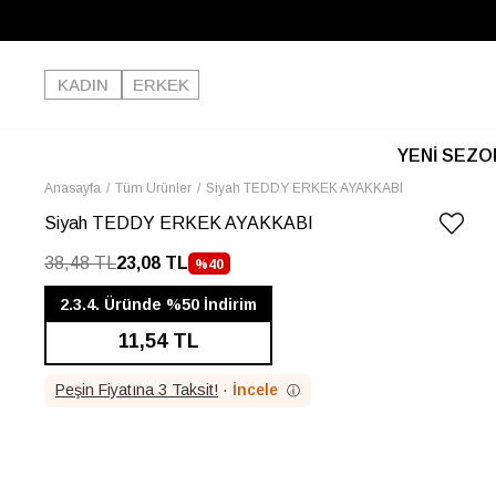
KADIN
ERKEK
YENİ SEZO
Anasayfa
Tüm Ürünler
Siyah TEDDY ERKEK AYAKKABI
Siyah TEDDY ERKEK AYAKKABI
38,48 TL
23,08 TL
%
40
İNDIRIM
2.3.4. Üründe %50 İndirim
11,54 TL
Peşin Fiyatına 3 Taksit!
·
İncele
ⓘ