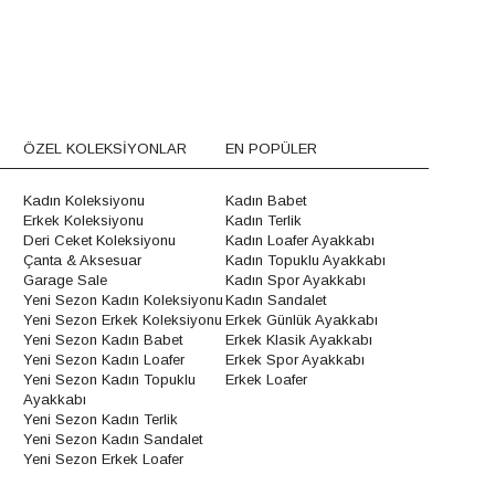
ÖZEL KOLEKSİYONLAR
EN POPÜLER
Kadın Koleksiyonu
Kadın Babet
Erkek Koleksiyonu
Kadın Terlik
Deri Ceket Koleksiyonu
Kadın Loafer Ayakkabı
Çanta & Aksesuar
Kadın Topuklu Ayakkabı
Garage Sale
Kadın Spor Ayakkabı
Yeni Sezon Kadın Koleksiyonu
Kadın Sandalet
Yeni Sezon Erkek Koleksiyonu
Erkek Günlük Ayakkabı
Yeni Sezon Kadın Babet
Erkek Klasik Ayakkabı
Yeni Sezon Kadın Loafer
Erkek Spor Ayakkabı
Yeni Sezon Kadın Topuklu
Erkek Loafer
Ayakkabı
Yeni Sezon Kadın Terlik
Yeni Sezon Kadın Sandalet
Yeni Sezon Erkek Loafer