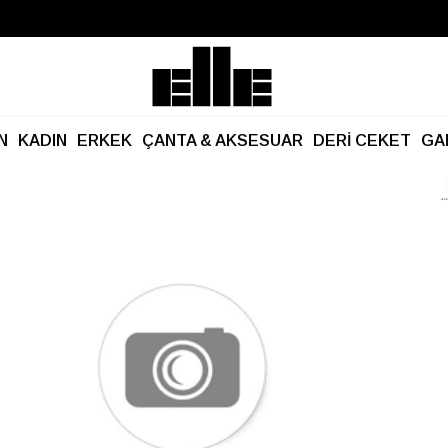
Büyük Yaz İndirimi Başladı!
Kargo Ücretsiz!
N
KADIN
ERKEK
ÇANTA & AKSESUAR
DERİ CEKET
GA