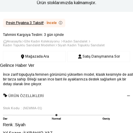
Ürün stoklarımızda kalmamıştır.
Peşin Fiyatına 3 Taksit!
·
İncele
ⓘ
Tahmini Kargoya Teslim: 3 gün içinde
Anasayfa
Elle Kadın Koleksiyonu
Kadın Sandalet
Kadın Topuklu Sandalet Modelleri
Siyah Kadın Topuklu Sandalet
Mağazada Ara
Satış Danışmanına Sor
Gelince Haber Ver
İnce zarif topuğuyla feminen görünümü yükselten model, klasik kesimiyle de asil
bir tarza sahip. Bileği saran ince bant ile ayaklarınıza destek sağlarken şık bir
detay olarak öne çıkıyor.
ÜRÜN ÖZELLIKLERI
Stok Kodu
(NEWMA-01)
Renk
Siyah
Yıl Sezon
İLKBAHAR-YAZ