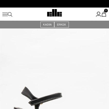
Büyük Yaz İndirimi Başladı!
Kargo Ücretsiz!
0
KADIN
ERKEK