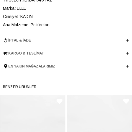
Marka
ELLE
Cinsiyet
KADIN
Ana Malzeme
Poliüretan
Astar Malzemesi
Poliüretan
İPTAL & İADE
Topuk Boyu
10 cm
Taban Malzemesi
Microlight
KARGO & TESLIMAT
Ürün Cinsi
Topuklu
Tema
Party
EN YAKIN MAĞAZALARIMIZ
Menşei
TURKIYE
Ürün Grubu
SANDALET
BENZER ÜRÜNLER