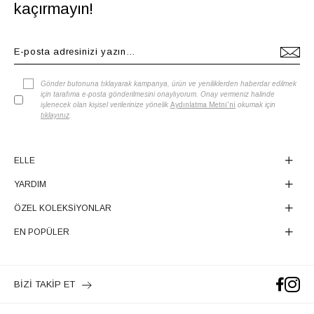
kaçırmayın!
Gönder butonuna tıklayarak kampanya, ürün ve yeniliklerden haberdar edilmek
için tarafıma e-posta gönderilmesini onaylıyorum. Onay vermeniz halinde
işlenecek olan kişisel verilerinize yönelik
Aydınlatma Metni'ni
okumak için
tıklayınız
.
ELLE
YARDIM
ÖZEL KOLEKSİYONLAR
EN POPÜLER
BİZİ TAKİP ET