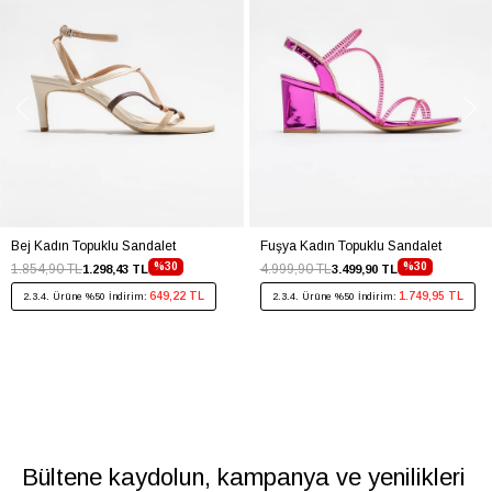
Bej Kadın Topuklu Sandalet
Fuşya Kadın Topuklu Sandalet
%30
%30
1.854,90 TL
4.999,90 TL
1.298,43 TL
3.499,90 TL
649,22 TL
1.749,95 TL
2.3.4. Ürüne %50 İndirim:
2.3.4. Ürüne %50 İndirim:
Bültene kaydolun, kampanya ve yenilikleri