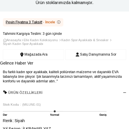
Ürün stoklarımızda kalmamıştır.
Peşin Fiyatına 3 Taksit!
·
İncele
ⓘ
Tahmini Kargoya Teslim: 3 gün içinde
Anasayfa
Elle Kadın Koleksiyonu
Kadın Spor Ayakkabı & Sneaker
Siyah Kadın Spor Ayakkabı
Mağazada Ara
Satış Danışmanına Sor
Gelince Haber Ver
Bu farklı kadın spor ayakkabı, kaliteli poliüretan malzeme ve dayanıklı EVA
tabanıyla öne çıkıyor. Şık tasarımıyla tarzınızı tamamlayın, aktif yaşamınızda
konforlu ve dayanıklı adımlar atın.."
ÜRÜN ÖZELLIKLERI
Stok Kodu
(MILUNE-01)
Renk
Siyah
Yıl Sezon
İLKBAHAR-YAZ