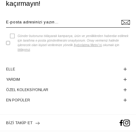
kaçırmayın!
Gönder butonuna tıklayarak kampanya, ürün ve yeniliklerden haberdar edilmek
için tarafıma e-posta gönderilmesini onaylıyorum. Onay vermeniz halinde
işlenecek olan kişisel verilerinize yönelik
Aydınlatma Metni'ni
okumak için
tıklayınız
.
ELLE
YARDIM
ÖZEL KOLEKSİYONLAR
EN POPÜLER
BİZİ TAKİP ET