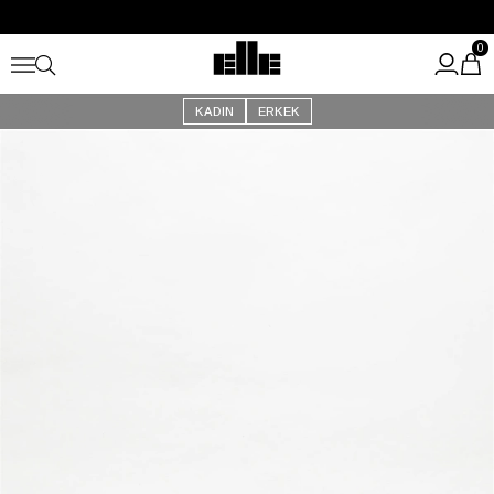
Büyük Yaz İndirimi Başladı!
Kargo Ücretsiz!
0
KADIN
ERKEK