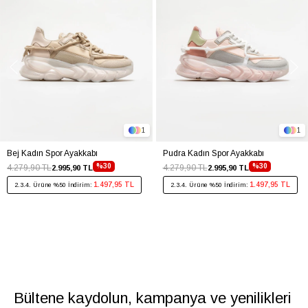
1
1
Bej Kadın Spor Ayakkabı
Pudra Kadın Spor Ayakkabı
%30
%30
4.279,90 TL
4.279,90 TL
2.995,90 TL
2.995,90 TL
1.497,95 TL
1.497,95 TL
2.3.4. Ürüne %50 İndirim:
2.3.4. Ürüne %50 İndirim:
Bültene kaydolun, kampanya ve yenilikleri