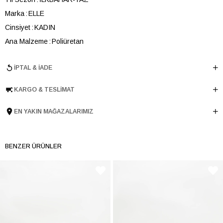
Marka
ELLE
Cinsiyet
KADIN
Ana Malzeme
Poliüretan
Astar Malzemesi
Tekstil
İPTAL & İADE
Topuk Boyu
4 cm
Taban Malzemesi
EVA
KARGO & TESLIMAT
Ürün Cinsi
Havuz
Tema
Logomania
EN YAKIN MAĞAZALARIMIZ
Taban Yüksekliği
4 cm
Menşei
TURKIYE
BENZER ÜRÜNLER
Ürün Grubu
AYAKKABI