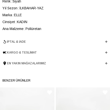
Renk
Siyah
Yıl Sezon
İLKBAHAR-YAZ
Marka
ELLE
Cinsiyet
KADIN
Ana Malzeme
Poliüretan
Astar Malzemesi
Tekstil
İPTAL & İADE
Topuk Boyu
4 cm
Taban Malzemesi
Poliüretan
KARGO & TESLIMAT
Ürün Cinsi
Havuz
Tema
Logomania
EN YAKIN MAĞAZALARIMIZ
Taban Yüksekliği
4 cm
Menşei
TURKIYE
BENZER ÜRÜNLER
Ürün Grubu
AYAKKABI