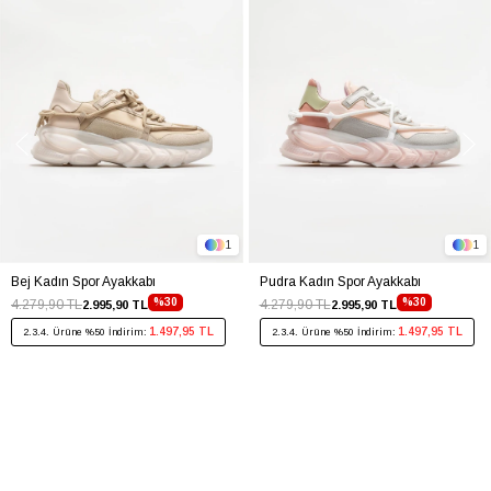
1
1
Bej Kadın Spor Ayakkabı
Pudra Kadın Spor Ayakkabı
%30
%30
4.279,90 TL
4.279,90 TL
2.995,90 TL
2.995,90 TL
1.497,95 TL
1.497,95 TL
2.3.4. Ürüne %50 İndirim:
2.3.4. Ürüne %50 İndirim: