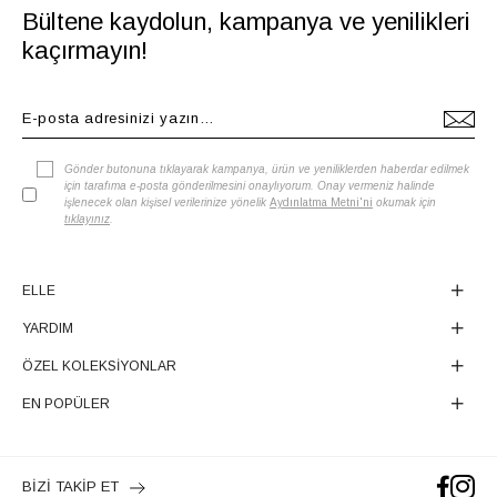
Bültene kaydolun, kampanya ve yenilikleri
kaçırmayın!
Gönder butonuna tıklayarak kampanya, ürün ve yeniliklerden haberdar edilmek
için tarafıma e-posta gönderilmesini onaylıyorum. Onay vermeniz halinde
işlenecek olan kişisel verilerinize yönelik
Aydınlatma Metni'ni
okumak için
tıklayınız
.
ELLE
YARDIM
ÖZEL KOLEKSİYONLAR
EN POPÜLER
BİZİ TAKİP ET