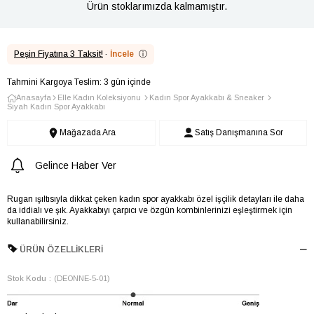
Ürün stoklarımızda kalmamıştır.
Peşin Fiyatına 3 Taksit!
·
İncele
ⓘ
Tahmini Kargoya Teslim: 3 gün içinde
Anasayfa
Elle Kadın Koleksiyonu
Kadın Spor Ayakkabı & Sneaker
Siyah Kadın Spor Ayakkabı
Mağazada Ara
Satış Danışmanına Sor
Gelince Haber Ver
Rugan ışıltısıyla dikkat çeken kadın spor ayakkabı özel işçilik detayları ile daha
da iddialı ve şık. Ayakkabıyı çarpıcı ve özgün kombinlerinizi eşleştirmek için
kullanabilirsiniz.
ÜRÜN ÖZELLIKLERI
Stok Kodu
(DEONNE-5-01)