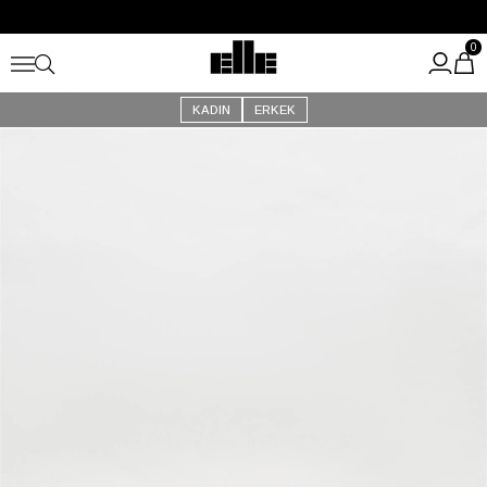
Büyük Yaz İndirimi Başladı!
Kargo Ücretsiz!
0
KADIN
ERKEK