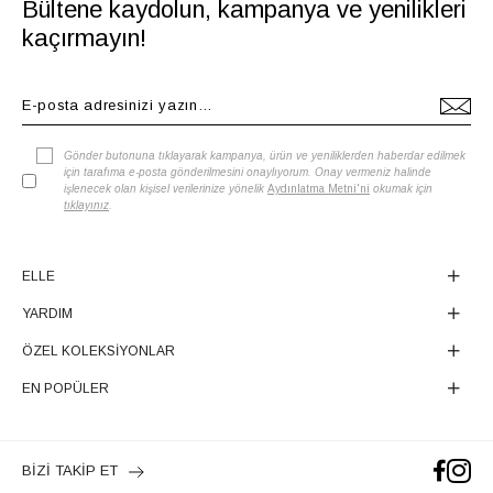
Bültene kaydolun, kampanya ve yenilikleri
kaçırmayın!
Gönder butonuna tıklayarak kampanya, ürün ve yeniliklerden haberdar edilmek
için tarafıma e-posta gönderilmesini onaylıyorum. Onay vermeniz halinde
işlenecek olan kişisel verilerinize yönelik
Aydınlatma Metni'ni
okumak için
tıklayınız
.
ELLE
YARDIM
ÖZEL KOLEKSİYONLAR
EN POPÜLER
BİZİ TAKİP ET