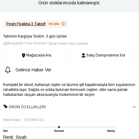
Ürün stoklarımızda kalmamıştır.
Peşin Fiyatına 3 Taksit!
·
İncele
ⓘ
Tahmini Kargoya Teslim: 3 gün içinde
Anasayfa
Tüm Ürünler
Siyah Kadın Sırt Çantası
Mağazada Ara
Satış Danışmanına Sor
Gelince Haber Ver
Kompakt bir siluet, kullanışlı cepler ve büzme ipli kapatmasıyla tüm eşyalarınızı
rahatlıkla taşır. Sağda ve solda bulunan fermuarlı cepleri, altın sarısı parlak
halkalardan oluşan aksesuarıyla mükemmel bir seçim
ÜRÜN ÖZELLIKLERI
Stok Kodu
(TUOMO-01)
Renk
Siyah