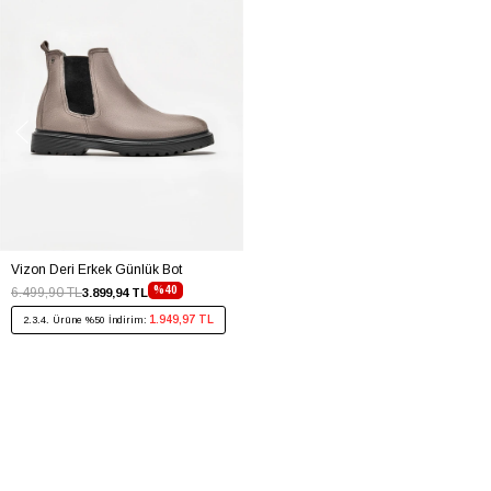
Vizon Deri Erkek Günlük Bot
%40
6.499,90 TL
3.899,94 TL
1.949,97 TL
2.3.4. Ürüne %50 İndirim: