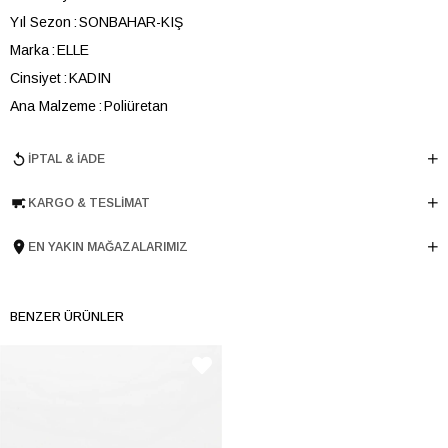
Yıl Sezon
SONBAHAR-KIŞ
Marka
ELLE
Cinsiyet
KADIN
Ana Malzeme
Poliüretan
Astar Malzemesi
Tekstil
İPTAL & İADE
En
26 cm
Boy
39 cm
KARGO & TESLIMAT
Derinlik
14 cm
Ürün Cinsi
Sırt Çantası
EN YAKIN MAĞAZALARIMIZ
Tema
Animal Print
Menşei
TURKIYE
BENZER ÜRÜNLER
Ürün Grubu
CANTA
İnternet Kategorisi
Sırt Çantası