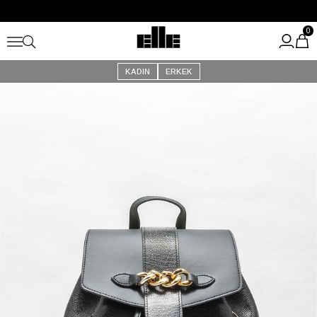
Büyük Yaz İndirimi Başladı!
Kargo Ücretsiz!
0
KADIN
ERKEK