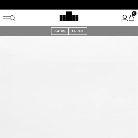
Büyük Yaz İndirimi Başladı!
Kargo Ücretsiz!
0
KADIN
ERKEK