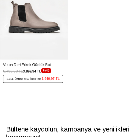
Vizon Deri Erkek Günlük Bot
%40
6.499,90 TL
3.899,94 TL
1.949,97 TL
2.3.4. Ürüne %50 İndirim:
Bültene kaydolun, kampanya ve yenilikleri