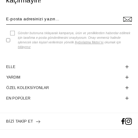
kaçırmayın!
Gönder butonuna tıklayarak kampanya, ürün ve yeniliklerden haberdar edilmek
için tarafıma e-posta gönderilmesini onaylıyorum. Onay vermeniz halinde
işlenecek olan kişisel verilerinize yönelik
Aydınlatma Metni'ni
okumak için
tıklayınız
.
ELLE
YARDIM
ÖZEL KOLEKSİYONLAR
EN POPÜLER
BİZİ TAKİP ET