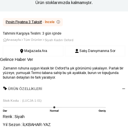
Ürün stoklarımızda kalmamıştır.
Peşin Fiyatına 3 Taksit!
·
İncele
ⓘ
Tahmini Kargoya Teslim: 3 gün içinde
Anasayfa
Tüm Ürünler
Siyah Kadın Oxford
Mağazada Ara
Satış Danışmanına Sor
Gelince Haber Ver
Zamanın ruhuna uygun klasik bir Oxford'la şık görünümü yakalayın. Parlak bir
yüzeye, yumuşak Termo tabana sahip bu şık ayakkabı, burun ve topuğunda
bulunan detayları ile fark yaratıyor.
ÜRÜN ÖZELLIKLERI
Stok Kodu
(LUCJA-1-01)
Renk
Siyah
Yıl Sezon
İLKBAHAR-YAZ