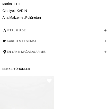
Marka
ELLE
Cinsiyet
KADIN
Ana Malzeme
Poliüretan
Astar Malzemesi
Poliüretan
İPTAL & İADE
Topuk Boyu
3.5 cm
Taban Malzemesi
TERMO
KARGO & TESLIMAT
Ürün Cinsi
Oxford
Menşei
TURKIYE
EN YAKIN MAĞAZALARIMIZ
Ürün Grubu
AYAKKABI
İnternet Kategorisi
Oxford
BENZER ÜRÜNLER