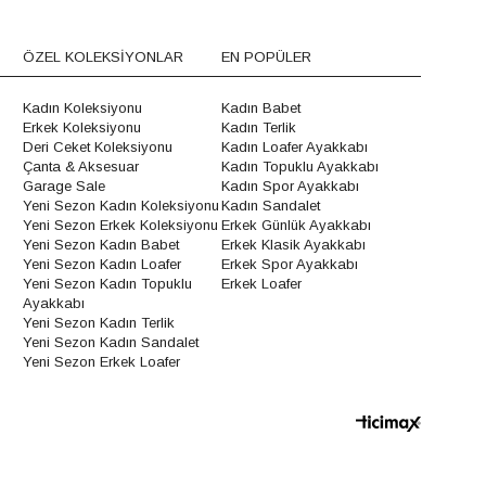
ÖZEL KOLEKSİYONLAR
EN POPÜLER
Kadın Koleksiyonu
Kadın Babet
Erkek Koleksiyonu
Kadın Terlik
Deri Ceket Koleksiyonu
Kadın Loafer Ayakkabı
Çanta & Aksesuar
Kadın Topuklu Ayakkabı
Garage Sale
Kadın Spor Ayakkabı
Yeni Sezon Kadın Koleksiyonu
Kadın Sandalet
Yeni Sezon Erkek Koleksiyonu
Erkek Günlük Ayakkabı
Yeni Sezon Kadın Babet
Erkek Klasik Ayakkabı
Yeni Sezon Kadın Loafer
Erkek Spor Ayakkabı
Yeni Sezon Kadın Topuklu
Erkek Loafer
Ayakkabı
Yeni Sezon Kadın Terlik
Yeni Sezon Kadın Sandalet
Yeni Sezon Erkek Loafer