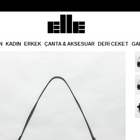
Büyük Yaz İndirimi Başladı!
Kargo Ücretsiz!
N
KADIN
ERKEK
ÇANTA & AKSESUAR
DERİ CEKET
GA