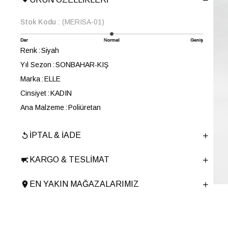
Stok Kodu
(MERISA-01)
Renk
Siyah
Yıl Sezon
SONBAHAR-KIŞ
Marka
ELLE
Cinsiyet
KADIN
Ana Malzeme
Poliüretan
Astar Malzemesi
Koton
İPTAL & İADE
En
30 cm
Boy
16 cm
KARGO & TESLIMAT
Derinlik
6 cm
Ürün Cinsi
Omuz Çantası
EN YAKIN MAĞAZALARIMIZ
Tema
Animal Print
Menşei
TURKIYE
Ürün Grubu
CANTA