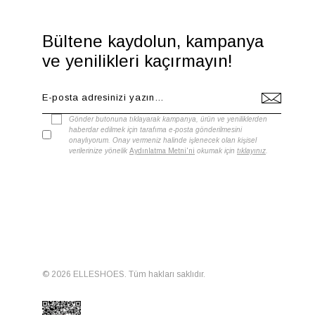
Bültene kaydolun, kampanya
ve yenilikleri kaçırmayın!
Gönder butonuna tıklayarak kampanya, ürün ve yeniliklerden
haberdar edilmek için tarafıma e-posta gönderilmesini
onaylıyorum. Onay vermeniz halinde işlenecek olan kişisel
verilerinize yönelik
Aydınlatma Metni'ni
okumak için
tıklayınız
.
© 2026 ELLESHOES. Tüm hakları saklıdır.