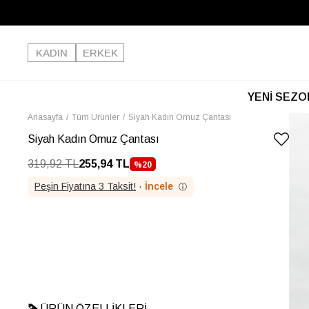
KADIN
ERKEK
YENİ SEZO
Anasayfa
Tüm Ürünler
Siyah Kadın Omuz Çantası
Siyah Kadın Omuz Çantası
319,92 TL
255,94 TL
%
20
İNDIRIM
Peşin Fiyatına 3 Taksit!
·
İncele
ⓘ
ÜRÜN ÖZELLIKLERI