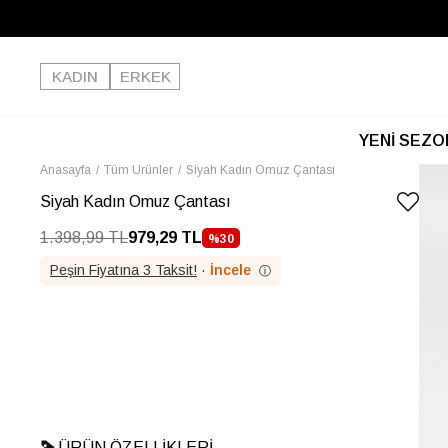
KADIN
ERKEK
YENİ SEZO
Anasayfa
Tüm Ürünler
Siyah Kadın Omuz Çantası
Siyah Kadın Omuz Çantası
1.398,99 TL
979,29 TL
%
30
İNDIRIM
Peşin Fiyatına 3 Taksit!
·
İncele
ⓘ
ÜRÜN ÖZELLIKLERI