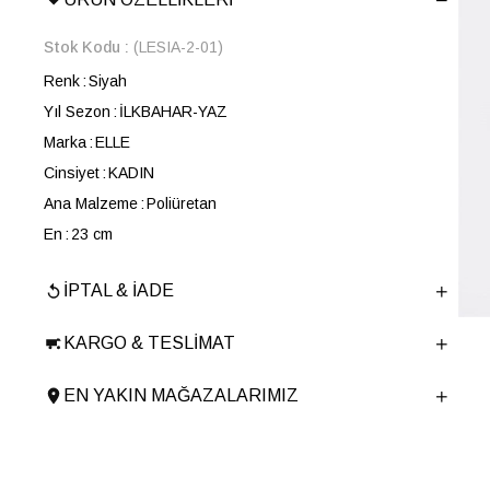
Stok Kodu
(LESIA-2-01)
Renk
Siyah
Yıl Sezon
İLKBAHAR-YAZ
Marka
ELLE
Cinsiyet
KADIN
Ana Malzeme
Poliüretan
En
23 cm
Boy
18 cm
İPTAL & İADE
Derinlik
11 cm
Ürün Cinsi
El Çantası
KARGO & TESLIMAT
Menşei
TURKIYE
Ürün Grubu
CANTA
EN YAKIN MAĞAZALARIMIZ
İnternet Kategorisi
El Çantası