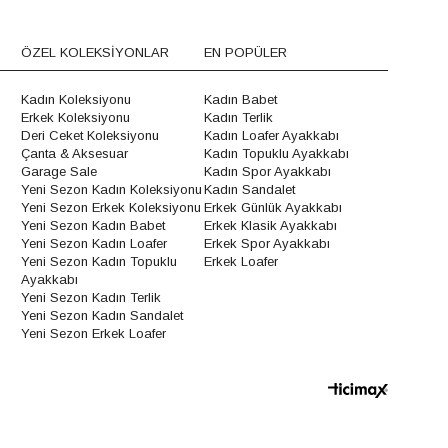
ÖZEL KOLEKSİYONLAR
EN POPÜLER
Kadın Koleksiyonu
Kadın Babet
Erkek Koleksiyonu
Kadın Terlik
Deri Ceket Koleksiyonu
Kadın Loafer Ayakkabı
Çanta & Aksesuar
Kadın Topuklu Ayakkabı
Garage Sale
Kadın Spor Ayakkabı
Yeni Sezon Kadın Koleksiyonu
Kadın Sandalet
Yeni Sezon Erkek Koleksiyonu
Erkek Günlük Ayakkabı
Yeni Sezon Kadın Babet
Erkek Klasik Ayakkabı
Yeni Sezon Kadın Loafer
Erkek Spor Ayakkabı
Yeni Sezon Kadın Topuklu
Erkek Loafer
Ayakkabı
Yeni Sezon Kadın Terlik
Yeni Sezon Kadın Sandalet
Yeni Sezon Erkek Loafer