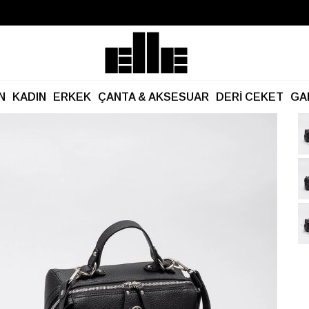
Büyük Yaz İndirimi Başladı!
Kargo Ücretsiz!
N
KADIN
ERKEK
ÇANTA & AKSESUAR
DERİ CEKET
GA