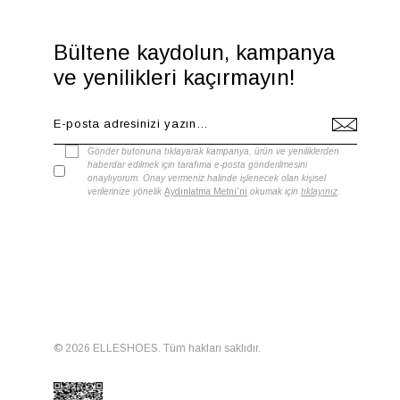
Bültene kaydolun, kampanya
ve yenilikleri kaçırmayın!
Gönder butonuna tıklayarak kampanya, ürün ve yeniliklerden
haberdar edilmek için tarafıma e-posta gönderilmesini
onaylıyorum. Onay vermeniz halinde işlenecek olan kişisel
verilerinize yönelik
Aydınlatma Metni'ni
okumak için
tıklayınız
.
© 2026 ELLESHOES. Tüm hakları saklıdır.