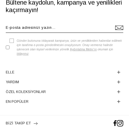
Bültene kaydolun, kampanya ve yenilikleri
kaçırmayın!
Gönder butonuna tıklayarak kampanya, ürün ve yeniliklerden haberdar edilmek
için tarafıma e-posta gönderilmesini onaylıyorum. Onay vermeniz halinde
işlenecek olan kişisel verilerinize yönelik
Aydınlatma Metni'ni
okumak için
tıklayınız
.
ELLE
YARDIM
ÖZEL KOLEKSİYONLAR
EN POPÜLER
BİZİ TAKİP ET