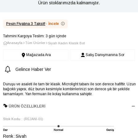
Ürün stoklarımızda kalmamıştır.
Peşin Fiyatına 3 Taksit!
·
İncele
ⓘ
Tahmini Kargoya Teslim: 3 gün içinde
Anasayfa
Tüm Ürünler
Siyah Kadın Klasik Bot
Mağazada Ara
Satış Danışmanına Sor
Gelince Haber Ver
Duruşu ve asaleti ile tam bir klasik. Microlight tabanı ile son derece hafiftir. Uzun
bağcıklı yapısı, düz burun kesimiyle kombinlerinizi son derece şık bir şekilde
tamamlayın. Yan fermuarı ile kolay kullanıma sahiptir.
ÜRÜN ÖZELLIKLERI
Stok Kodu
(REJANI-01)
Renk
Siyah