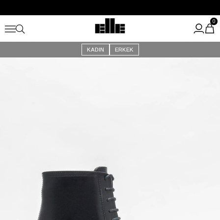
Büyük Yaz İndirimi Başladı!
Kargo Ücretsiz!
0
KADIN
ERKEK