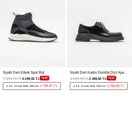
Siyah Deri Erkek Spor Bot
Siyah Deri Kadın Günlük Düz Ayakkabı
%30
%30
7.999,90 TL
4.999,90 TL
5.599,93 TL
3.499,93 TL
2.799,97 TL
1.749,96 TL
2.3.4. Ürüne %50 İndirim:
2.3.4. Ürüne %50 İndirim: