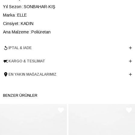
Yıl Sezon
SONBAHAR-KIŞ
Marka
ELLE
Cinsiyet
KADIN
Ana Malzeme
Poliüretan
Astar Malzemesi
Sıcak Astar
İPTAL & İADE
Topuk Boyu
7 cm
Taban Malzemesi
Microlight
KARGO & TESLIMAT
Ürün Cinsi
Klasik Orta Topuk
Tema
Romantic
EN YAKIN MAĞAZALARIMIZ
Menşei
TURKIYE
Ürün Grubu
BOT
BENZER ÜRÜNLER