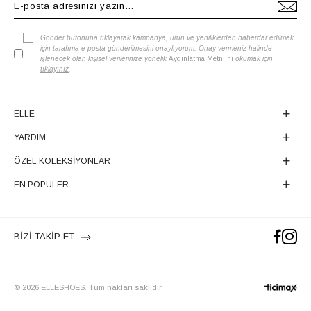
Gönder butonuna tıklayarak kampanya, ürün ve yeniliklerden haberdar edilmek
için tarafıma e-posta gönderilmesini onaylıyorum. Onay vermeniz halinde
işlenecek olan kişisel verilerinize yönelik
Aydınlatma Metni'ni
okumak için
tıklayınız
.
ELLE
YARDIM
ÖZEL KOLEKSİYONLAR
EN POPÜLER
BİZİ TAKİP ET
© 2026 ELLESHOES. Tüm hakları saklıdır.