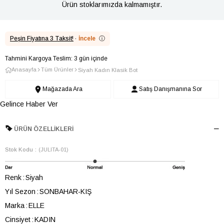
Ürün stoklarımızda kalmamıştır.
Peşin Fiyatına 3 Taksit!
·
İncele
ⓘ
Tahmini Kargoya Teslim: 3 gün içinde
Anasayfa
Tüm Ürünler
Siyah Kadın Klasik Bot
Mağazada Ara
Satış Danışmanına Sor
Gelince Haber Ver
ÜRÜN ÖZELLIKLERI
Stok Kodu
(JULITA-01)
Renk
Siyah
Yıl Sezon
SONBAHAR-KIŞ
Marka
ELLE
Cinsiyet
KADIN