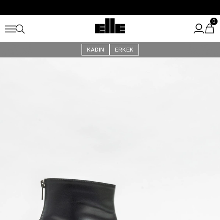
Büyük Yaz İndirimi Başladı!
Kargo Ücretsiz!
0
KADIN
ERKEK