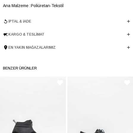
Ana Malzeme
Poliüretan-Tekstil
Astar Malzemesi
Poliüretan
İPTAL & İADE
Topuk Boyu
5.5 cm
Taban Malzemesi
Microlight
KARGO & TESLIMAT
Ürün Cinsi
Klasik Orta Topuk
Tema
Ruffles
EN YAKIN MAĞAZALARIMIZ
Menşei
TURKIYE
Ürün Grubu
BOT
BENZER ÜRÜNLER