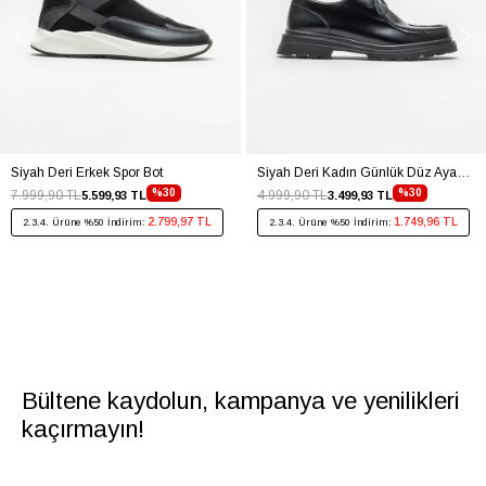
Siyah Deri Erkek Spor Bot
Siyah Deri Kadın Günlük Düz Ayakkabı
%30
%30
7.999,90 TL
4.999,90 TL
5.599,93 TL
3.499,93 TL
2.799,97 TL
1.749,96 TL
2.3.4. Ürüne %50 İndirim:
2.3.4. Ürüne %50 İndirim:
Bültene kaydolun, kampanya ve yenilikleri
kaçırmayın!