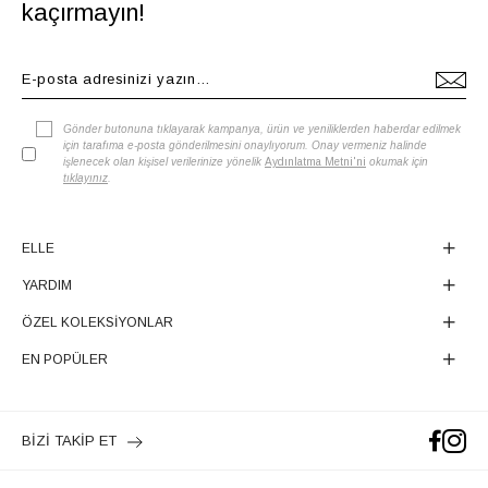
kaçırmayın!
Gönder butonuna tıklayarak kampanya, ürün ve yeniliklerden haberdar edilmek
için tarafıma e-posta gönderilmesini onaylıyorum. Onay vermeniz halinde
işlenecek olan kişisel verilerinize yönelik
Aydınlatma Metni'ni
okumak için
tıklayınız
.
ELLE
YARDIM
ÖZEL KOLEKSİYONLAR
EN POPÜLER
BİZİ TAKİP ET