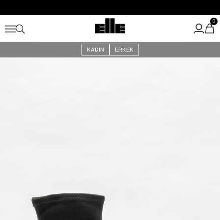
Büyük Yaz İndirimi Başladı!
Kargo Ücretsiz!
0
KADIN
ERKEK