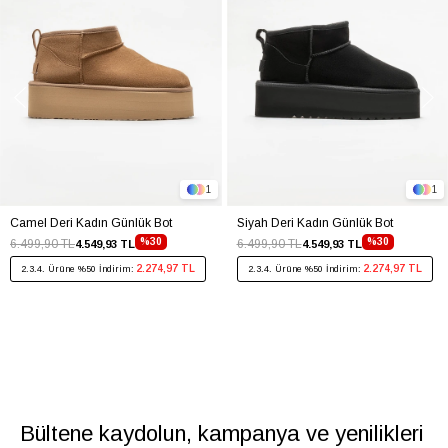
1
1
Camel Deri Kadın Günlük Bot
Siyah Deri Kadın Günlük Bot
%30
%30
6.499,90 TL
6.499,90 TL
4.549,93 TL
4.549,93 TL
2.274,97 TL
2.274,97 TL
2.3.4. Ürüne %50 İndirim:
2.3.4. Ürüne %50 İndirim:
Bültene kaydolun, kampanya ve yenilikleri