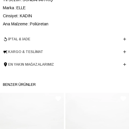
Marka
ELLE
Cinsiyet
KADIN
Ana Malzeme
Poliüretan
Astar Malzemesi
Astarsız
İPTAL & İADE
Topuk Boyu
2.5 cm
Taban Malzemesi
TERMO
KARGO & TESLIMAT
Ürün Cinsi
Günlük Spor
Menşei
TURKIYE
EN YAKIN MAĞAZALARIMIZ
Ürün Grubu
BOT
BENZER ÜRÜNLER