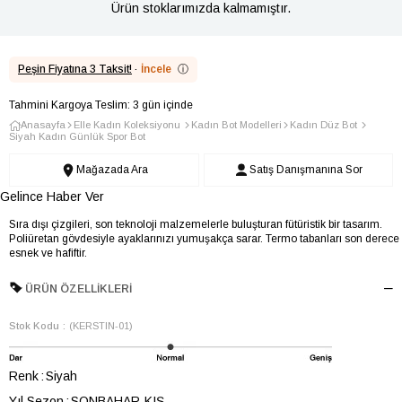
Ürün stoklarımızda kalmamıştır.
Peşin Fiyatına 3 Taksit!
·
İncele
ⓘ
Tahmini Kargoya Teslim: 3 gün içinde
Anasayfa
Elle Kadın Koleksiyonu
Kadın Bot Modelleri
Kadın Düz Bot
Siyah Kadın Günlük Spor Bot
Mağazada Ara
Satış Danışmanına Sor
Gelince Haber Ver
Sıra dışı çizgileri, son teknoloji malzemelerle buluşturan fütüristik bir tasarım.
Poliüretan gövdesiyle ayaklarınızı yumuşakça sarar. Termo tabanları son derece
esnek ve hafiftir.
ÜRÜN ÖZELLIKLERI
Stok Kodu
(KERSTIN-01)
Renk
Siyah
Yıl Sezon
SONBAHAR-KIŞ