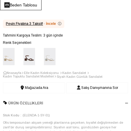
Beden Tablosu
Peşin Fiyatına 3 Taksit!
·
İncele
ⓘ
Tahmini Kargoya Teslim: 3 gün içinde
Renk Seçenekleri
Anasayfa
Elle Kadın Koleksiyonu
Kadın Sandalet
Kadın Topuklu Sandalet Modelleri
Siyah Kadın Günlük Sandalet
Mağazada Ara
Satış Danışmanına Sor
ÜRÜN ÖZELLIKLERI
Stok Kodu
(ELENDA-1-SY-01)
Ofis temposundan akşam yemeği planlarına geçerken, kıyafet değiştirmeden de
zarif bir duruş sergileyebilirsiniz. Siyahın asil tonu, gündüzden geceye her