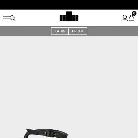
Büyük Yaz İndirimi Başladı!
Kargo Ücretsiz!
0
KADIN
ERKEK