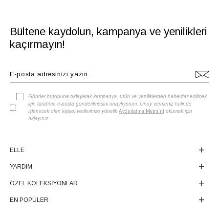
Bültene kaydolun, kampanya ve yenilikleri
kaçırmayın!
Gönder butonuna tıklayarak kampanya, ürün ve yeniliklerden haberdar edilmek
için tarafıma e-posta gönderilmesini onaylıyorum. Onay vermeniz halinde
işlenecek olan kişisel verilerinize yönelik
Aydınlatma Metni'ni
okumak için
tıklayınız
.
ELLE
YARDIM
ÖZEL KOLEKSİYONLAR
EN POPÜLER