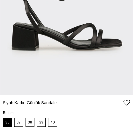
Siyah Kadın Günlük Sandalet
Beden
36
37
38
39
40